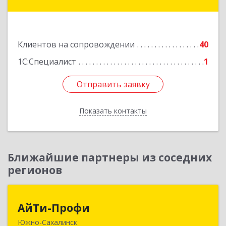
Вулканный рп, Центральная ул, дом № 23, кв.1
Подробнее
Клиентов на сопровождении
40
1С:Специалист
1
Отправить заявку
Отправить заявку
Показать контакты
Назад
Ближайшие партнеры из соседних
регионов
АйТи-Профи
АйТи-Профи
Южно-Сахалинск
693023, Сахалинская обл, город Южно-