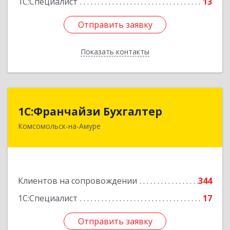
1С:Специалист
13
Отправить заявку
Отправить заявку
Показать контакты
Назад
1С:Франчайзи Бухгалтер
1С:Франчайзи Бухгалтер
Комсомольск-на-Амуре
681000, Хабаровский край, Комсомольск-на-
Амуре г, Красногвардейская ул, дом № 14,
оф.202
Подробнее
Клиентов на сопровождении
344
1С:Специалист
17
Отправить заявку
Отправить заявку