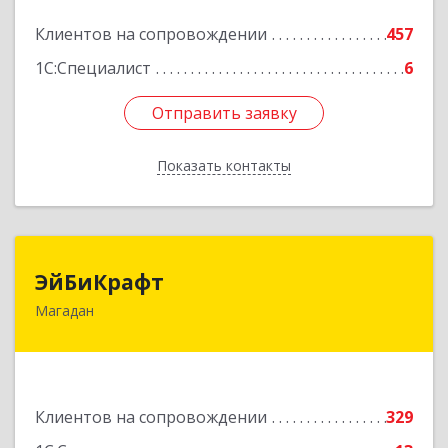
Подробнее
Клиентов на сопровождении
457
1С:Специалист
6
Отправить заявку
Отправить заявку
Показать контакты
Назад
ЭйБиКрафт
ЭйБиКрафт
Магадан
685000, Магаданская обл, Магадан г, Полярная
ул, дом № 21А
Подробнее
Клиентов на сопровождении
329