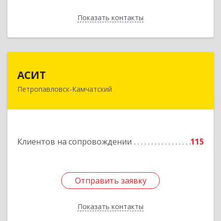
Показать контакты
Назад
АСИТ
АСИТ
Петропавловск-Камчатский
683031, Камчатский край, Петропавловск-
Камчатский г, Топоркова ул, дом № 9/8, офис
"С"
Подробнее
Клиентов на сопровождении
115
Отправить заявку
Отправить заявку
Показать контакты
Назад