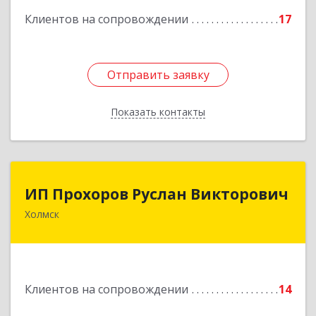
кв.9
Клиентов на сопровождении
17
Подробнее
Отправить заявку
Отправить заявку
Показать контакты
Назад
ИП Прохоров Руслан Викторович
ИП Прохоров Руслан Викторович
Холмск
694620, Сахалинская обл, Холмский р-н, Холмск
г, Александра Матросова ул, дом № 6Б, кв.32
Подробнее
Клиентов на сопровождении
14