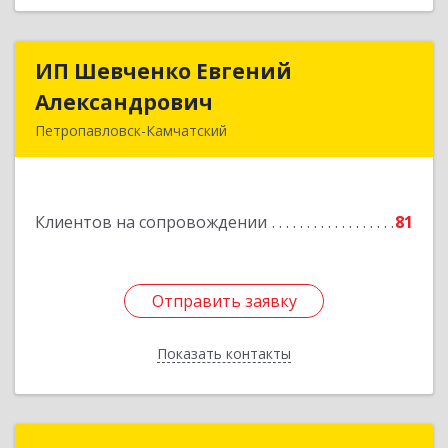
ИП Шевченко Евгений
ИП Шевченко Евгений
Александрович
Александрович
Петропавловск-Камчатский
683010, Камчатский край, Петропавловск-
Камчатский г, Капитана Драбкина ул, дом № 14,
кв.3
Клиентов на сопровождении
81
Подробнее
Отправить заявку
Отправить заявку
Показать контакты
Назад