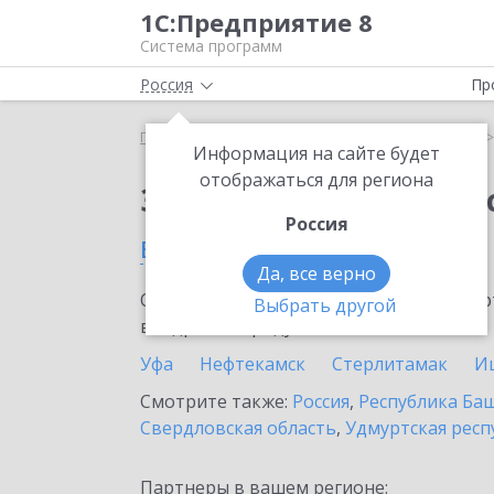
1С:Предприятие 8
Система программ
Россия
Пр
Главная
Сервисы ИТС
1С:Кабинет сотрудника
Информация на сайте будет
отображаться для региона
Заказать 1С:Кабинет
Россия
в Сибае
Да, все верно
Ознакомьтесь с информационными карт
Выбрать другой
внедрение продукта.
Уфа
Нефтекамск
Стерлитамак
И
Смотрите также:
Россия
,
Республика Ба
Свердловская область
,
Удмуртская респ
Партнеры в вашем регионе: