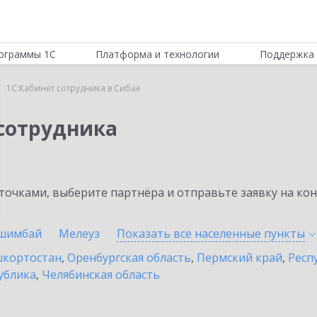
ограммы 1С
Платформа и технологии
Поддержка 
1С:Кабинет сотрудника в Сибае
 сотрудника
очками, выберите партнёра и отправьте заявку на ко
шимбай
Мелеуз
Показать все населенные
пункты
шкортостан
,
Оренбургская область
,
Пермский край
,
Респ
ублика
,
Челябинская область