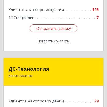
Подробнее
Клиентов на сопровождении
195
1С:Специалист
7
Отправить заявку
Отправить заявку
Показать контакты
Назад
ДС-Технология
ДС-Технология
Белая Калитва
347045, Ростовская обл, Белокалитвинский р-н,
Белая Калитва г, Вокзальная ул, дом № 381
Подробнее
Клиентов на сопровождении
79