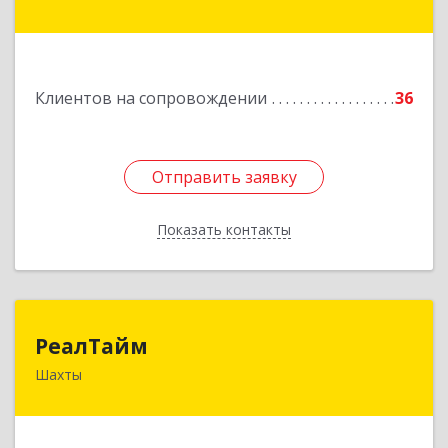
Белая Калитва г, Леонова ул, дом № 37
Подробнее
Клиентов на сопровождении
36
Отправить заявку
Отправить заявку
Показать контакты
Назад
РеалТайм
РеалТайм
Шахты
346504, Ростовская обл, Шахты г,
Чернышевского ул, дом № 42