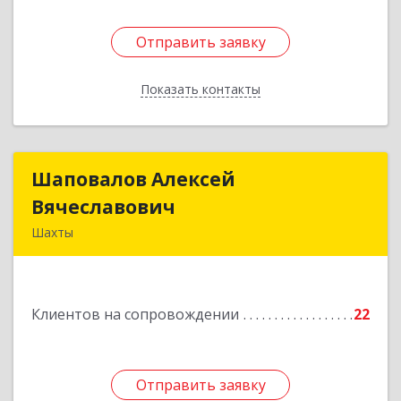
Отправить заявку
Отправить заявку
Показать контакты
Назад
Шаповалов Алексей
Шаповалов Алексей
Вячеславович
Вячеславович
Шахты
346510, Шахты г, Ленина ул, дом № 142
Подробнее
Клиентов на сопровождении
22
Отправить заявку
Отправить заявку