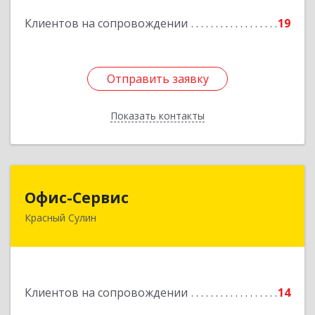
Подробнее
Клиентов на сопровождении
19
Отправить заявку
Отправить заявку
Показать контакты
Назад
Офис-Сервис
Офис-Сервис
Красный Сулин
346350, Ростовская обл, р-н Красносулинский,
Красный Сулин г, Заводская ул, дом № 1
Подробнее
Клиентов на сопровождении
14