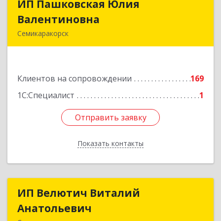
ИП Пашковская Юлия
ИП Пашковская Юлия
Валентиновна
Валентиновна
Семикаракорск
346645, Ростовская обл, Семикаракорский р-н,
Золотаревка х, Октябрьская ул, дом № 35
Клиентов на сопровождении
169
Подробнее
1С:Специалист
1
Отправить заявку
Отправить заявку
Показать контакты
Назад
ИП Велютич Виталий
ИП Велютич Виталий
Анатольевич
Анатольевич