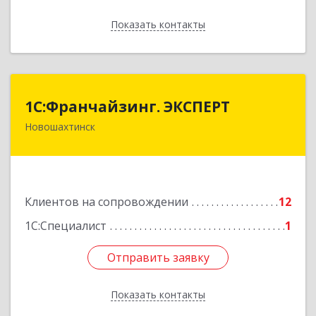
Показать контакты
Назад
1С:Франчайзинг. ЭКСПЕРТ
1С:Франчайзинг. ЭКСПЕРТ
Новошахтинск
346901, Ростовская обл, Новошахтинск г,
Куйбышева ул, дом № 6, кв.2
Подробнее
Клиентов на сопровождении
12
1С:Специалист
1
Отправить заявку
Отправить заявку
Показать контакты
Назад