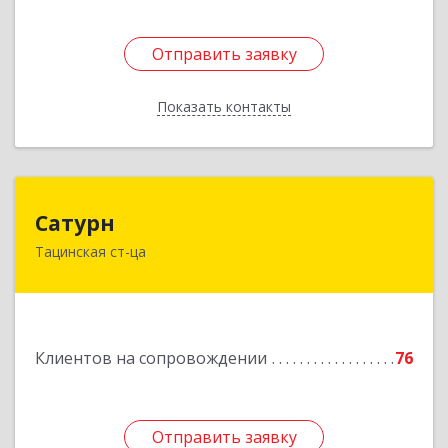
Отправить заявку
Отправить заявку
Показать контакты
Назад
Сатурн
Сатурн
Тацинская ст-ца
347060, Ростовская область, Тацинский район,
ст-ца Тацинская, ул.М.Горького, дом № 54
Подробнее
Клиентов на сопровождении
76
Отправить заявку
Отправить заявку