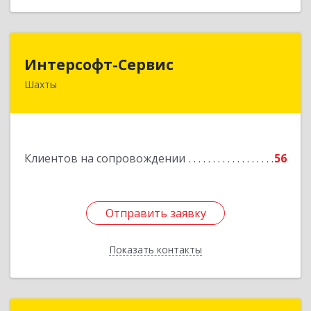
Интерсофт-Сервис
Интерсофт-Сервис
Шахты
346480, Ростовская обл, Шахты г, Советская ул,
дом № 279/10
Подробнее
Клиентов на сопровождении
56
Отправить заявку
Отправить заявку
Показать контакты
Назад