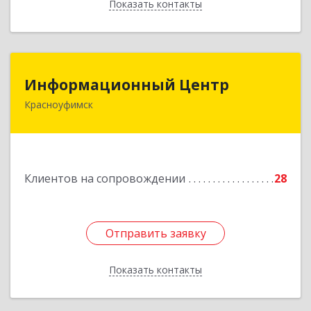
Показать контакты
Назад
Информационный Центр
Информационный Центр
Красноуфимск
623300, Свердловская обл, Красноуфимск г,
Мизерова ул, дом № 112А
Подробнее
Клиентов на сопровождении
28
Отправить заявку
Отправить заявку
Показать контакты
Назад