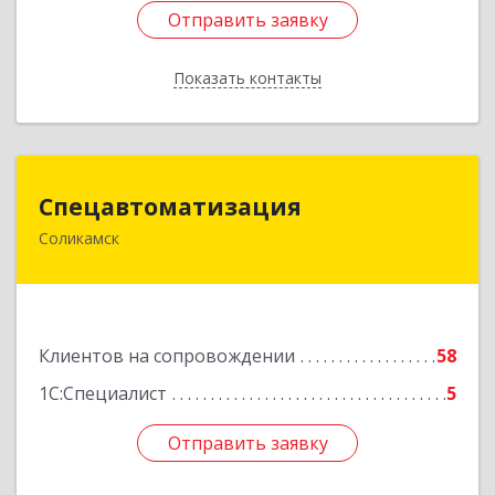
Отправить заявку
Отправить заявку
Показать контакты
Назад
Спецавтоматизация
Спецавтоматизация
Соликамск
618547, Пермский край, Соликамск г,
Транспортная ул, дом № 4
Подробнее
Клиентов на сопровождении
58
1С:Специалист
5
Отправить заявку
Отправить заявку