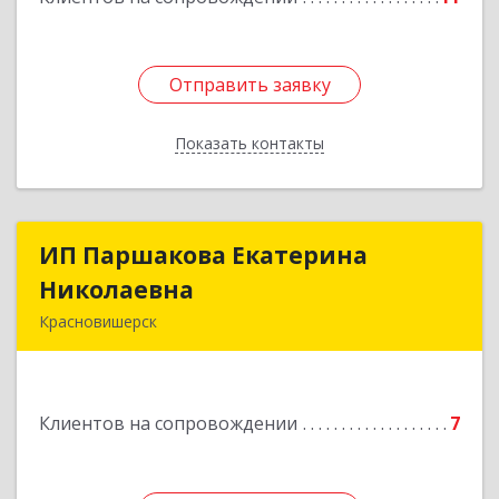
Отправить заявку
Отправить заявку
Показать контакты
Назад
ИП Паршакова Екатерина
ИП Паршакова Екатерина
Николаевна
Николаевна
Красновишерск
618590, Пермский край, Красновишерск г,
Карла Маркса ул, дом № 27, кв.8
Клиентов на сопровождении
7
Подробнее