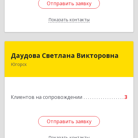
Отправить заявку
Отправить заявку
Показать контакты
Назад
Даудова Светлана Викторовна
Даудова Светлана Викторовна
Югорск
Подробнее
Клиентов на сопровождении
3
Отправить заявку
Отправить заявку
Показать контакты
Назад