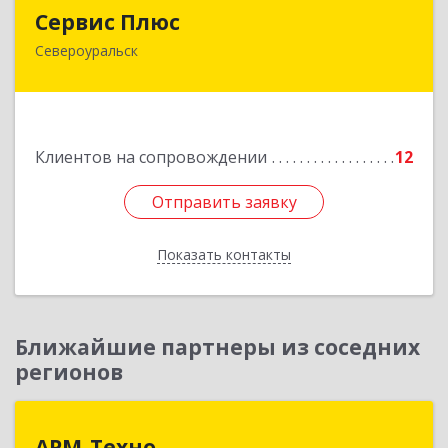
Сервис Плюс
Сервис Плюс
Североуральск
624480, Свердловская обл, Североуральск г,
Ленина ул, дом № 10, кв.оф.1
Подробнее
Клиентов на сопровождении
12
Отправить заявку
Отправить заявку
Показать контакты
Назад
Ближайшие партнеры из соседних
регионов
АРМ-Техно
АРМ-Техно