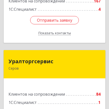
Клиентов на сопровождении
167
1С:Специалист
4
Отправить заявку
Отправить заявку
Показать контакты
Назад
Уралторгсервис
Уралторгсервис
Серов
624980, Свердловская обл, Серов г, Кирова ул,
дом № 2
Подробнее
Клиентов на сопровождении
84
1С:Специалист
1