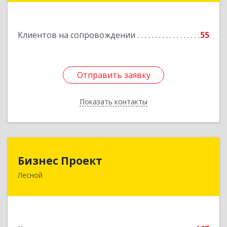
Подробнее
Клиентов на сопровождении
55
Отправить заявку
Отправить заявку
Показать контакты
Назад
Бизнес Проект
Бизнес Проект
Лесной
624200, Свердловская обл, Лесной г, Сиротина
ул, дом № 11
Подробнее