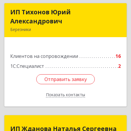
ИП Тихонов Юрий
ИП Тихонов Юрий
Александрович
Александрович
Березники
618400, Пермский край, Березники г, Карла
Маркса ул, дом № 48, оф.431
Клиентов на сопровождении
16
Подробнее
1С:Специалист
2
Отправить заявку
Отправить заявку
Показать контакты
Назад
ИП Жданова Наталья Сергеевна
ИП Жданова Наталья Сергеевна