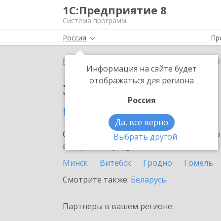
1С:Предприятие 8
Система программ
Россия
Пр
Главная
Сервисы ИТС
1С:ЕГИСЗ
1С:ЕГИСЗ в 
Информация на сайте будет
отображаться для региона
Заказать 1С:ЕГИСЗ
Россия
в Бресте
Да, все верно
Ознакомьтесь с информационными карт
Выбрать другой
внедрение продукта.
Минск
Витебск
Гродно
Гомель
Смотрите также:
Беларусь
Партнеры в вашем регионе: