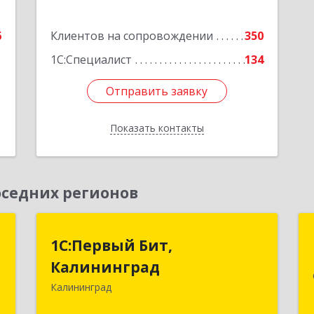
5
6
Клиентов на сопровождении
350
е
1С:Специалист
134
Отправить заявку
Отправить заявку
Показать контакты
Назад
седних регионов
я
1С:Первый Бит,
1С:Первый Бит,
Калининград
Калининград
,
№
Калининград
236006, Калининградская обл,
7
Калининград г, Ленинский пр-кт, дом