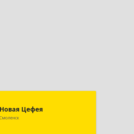
Новая Цефея
Новая Цефея
214018, Смоленская обл, Смоленск г,
Смоленск
Раевского ул, дом № 10