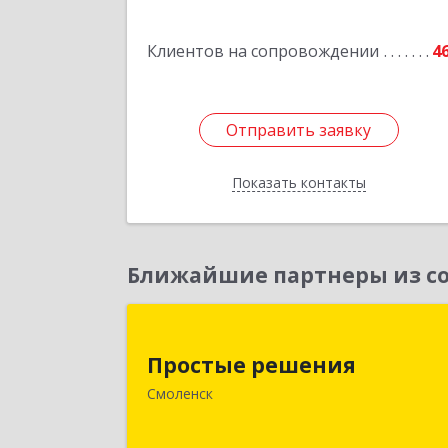
50
Клиентов на сопровождении
4
Подробне
Отправить заявку
Отправить заявку
Показать контакты
Назад
Ближайшие партнеры из со
Простые решени
Простые решения
214015, Смоленская обл, Смоленск г
Смоленск
Большая Краснофлотская ул, дом 
1