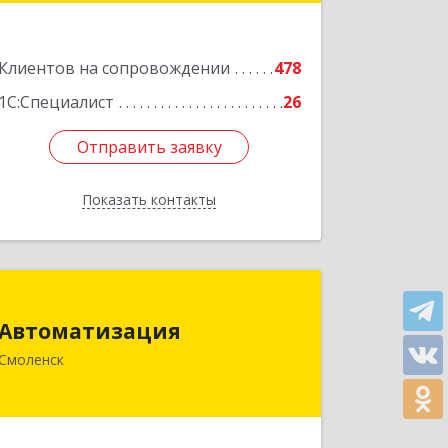
Подробнее
Клиентов на сопровождении
478
1С:Специалист
26
Отправить заявку
Отправить заявку
Показать контакты
Назад
Автоматизация
Автоматизация
214019, Смоленская обл, Смоленск г,
Смоленск
Марии Октябрьской ул, дом № 16,
оф.107
Подробнее