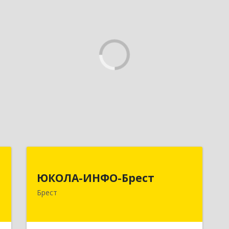
е
ЮКОЛА-ИНФО-Брест
е
ЮКОЛА-ИНФО-Брест
224023 г. Брест, ул. Московская, 275А,
и
Брест
5 этаж
.
Подробнее