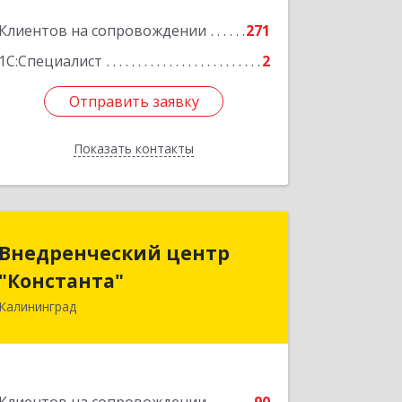
Клиентов на сопровождении
271
1С:Специалист
2
Отправить заявку
Отправить заявку
Показать контакты
Назад
Внедренческий центр
Внедренческий центр
"Константа"
"Константа"
Калининград
236006, Калининградская обл,
Калининград г, К.Маркса ул, дом № 18,
оф.701
Подробнее