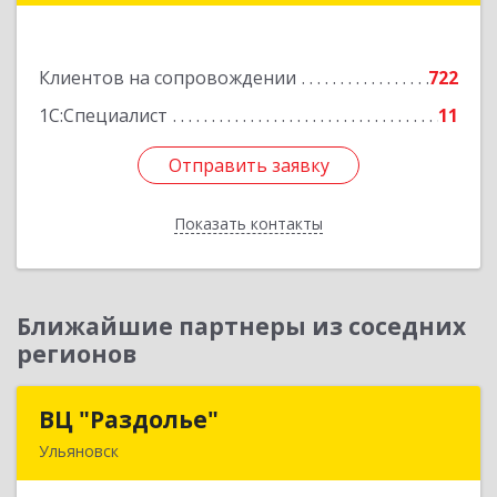
Большевистская ул, дом № 60, этаж 4 оф.7
Клиентов на сопровождении
722
Подробнее
1С:Специалист
11
Отправить заявку
Отправить заявку
Показать контакты
Назад
Ближайшие партнеры из соседних
регионов
ВЦ "Раздолье"
ВЦ "Раздолье"
Ульяновск
432001, Ульяновская обл, Ульяновск г, Марата