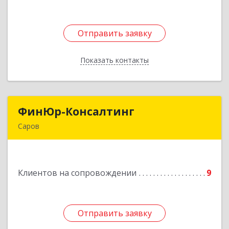
Отправить заявку
Отправить заявку
Показать контакты
Назад
ФинЮр-Консалтинг
ФинЮр-Консалтинг
Саров
607190, Нижегородская обл, Саров г,
Куйбышева ул, дом № 11
Клиентов на сопровождении
9
Подробнее
Отправить заявку
Отправить заявку