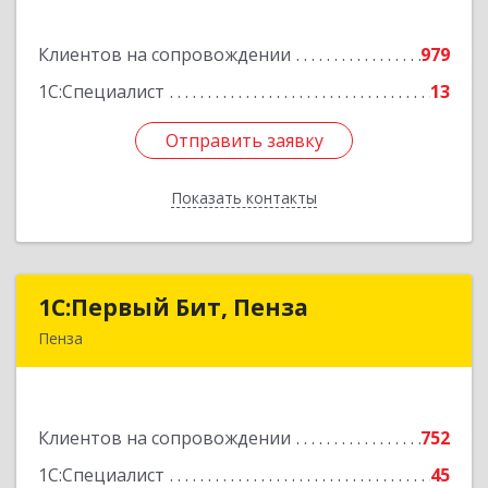
ул, дом № 13, оф.1
Клиентов на сопровождении
979
Подробнее
1С:Специалист
13
Отправить заявку
Отправить заявку
Показать контакты
Назад
1С:Первый Бит, Пенза
1С:Первый Бит, Пенза
Пенза
440000, Пензенская обл, Пенза г, Московская
ул, дом № 15, пом.1
Клиентов на сопровождении
752
Подробнее
1С:Специалист
45