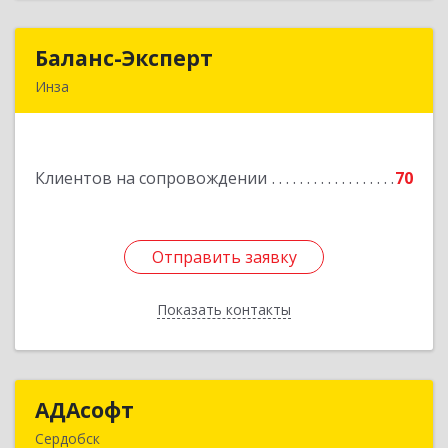
Баланс-Эксперт
Баланс-Эксперт
Инза
433030, Ульяновская обл, Инзенский р-н, Инза
г, Красных Бойцов ул, дом № 18, кв.4
Клиентов на сопровождении
70
Подробнее
Отправить заявку
Отправить заявку
Показать контакты
Назад
АДАсофт
АДАсофт
Сердобск