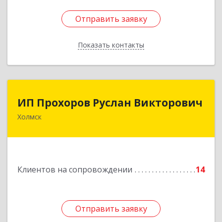
Отправить заявку
Отправить заявку
Показать контакты
Назад
ИП Прохоров Руслан Викторович
ИП Прохоров Руслан Викторович
Холмск
694620, Сахалинская обл, Холмский р-н, Холмск
г, Александра Матросова ул, дом № 6Б, кв.32
Подробнее
Клиентов на сопровождении
14
Отправить заявку
Отправить заявку