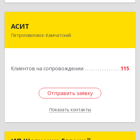
АСИТ
АСИТ
Петропавловск-Камчатский
683031, Камчатский край, Петропавловск-
Камчатский г, Топоркова ул, дом № 9/8, офис
"С"
Подробнее
Клиентов на сопровождении
115
Отправить заявку
Отправить заявку
Показать контакты
Назад