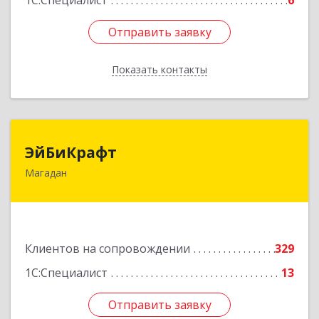
1С:Специалист
6
Отправить заявку
Отправить заявку
Показать контакты
Назад
ЭйБиКрафт
ЭйБиКрафт
Магадан
685000, Магаданская обл, Магадан г, Полярная
ул, дом № 21А
Подробнее
Клиентов на сопровождении
329
1С:Специалист
13
Отправить заявку
Отправить заявку