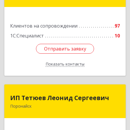
Амуре г, Сидоренко ул, дом № 1А
Подробнее
Клиентов на сопровождении
97
1С:Специалист
10
Отправить заявку
Отправить заявку
Показать контакты
Назад
ИП Тетюев Леонид Сергеевич
ИП Тетюев Леонид Сергеевич
Поронайск
694242, Сахалинская обл, Поронайск г, Фрунзе
ул, дом № 14, кв.51
Подробнее