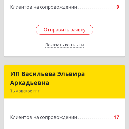
Клиентов на сопровождении
9
Отправить заявку
Отправить заявку
Показать контакты
Назад
ИП Васильева Эльвира
ИП Васильева Эльвира
Аркадьевна
Аркадьевна
Тымовское пгт.
694400, Сахалинская обл, Тымовский р-н,
Тымовское пгт, Красноармейская ул, дом № 34,
кв.9
Клиентов на сопровождении
17
Подробнее