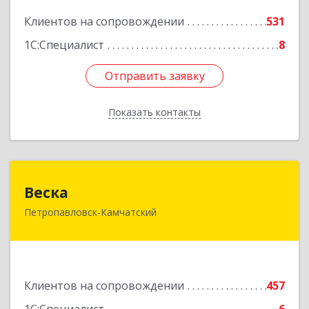
Подробнее
Клиентов на сопровождении
531
1С:Специалист
8
Отправить заявку
Отправить заявку
Показать контакты
Назад
Веска
Веска
Петропавловск-Камчатский
683031, Камчатский край, Петропавловск-
Камчатский г, Карла Маркса пр-кт, дом № 29/1,
оф.300
Подробнее
Клиентов на сопровождении
457