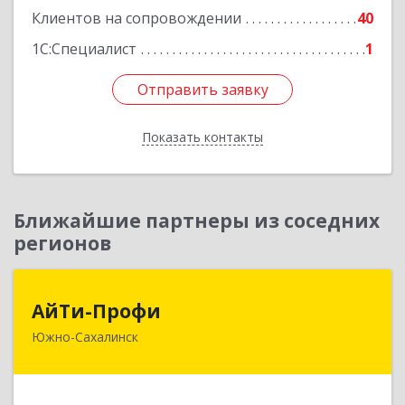
Клиентов на сопровождении
40
1С:Специалист
1
Отправить заявку
Отправить заявку
Показать контакты
Назад
Ближайшие партнеры из соседних
регионов
АйТи-Профи
АйТи-Профи
Южно-Сахалинск
693023, Сахалинская обл, город Южно-
Сахалинск г.о., Южно-Сахалинск г, Емельянова
А.О. ул, дом № 4