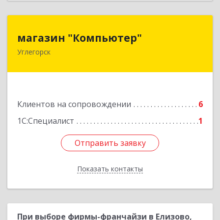
магазин "Компьютер"
магазин "Компьютер"
Углегорск
694920, Сахалинская обл, Углегорский р-н,
Углегорск г, Победы ул, дом № 169, оф.4
Подробнее
Клиентов на сопровождении
6
1С:Специалист
1
Отправить заявку
Отправить заявку
Показать контакты
Назад
При выборе фирмы-франчайзи в Елизово,