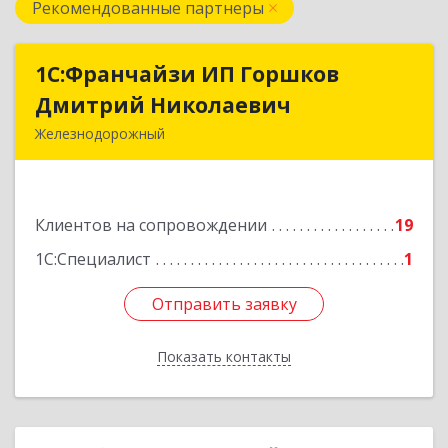
Рекомендованные партнеры
1С:Франчайзи ИП Горшков
1С:Франчайзи ИП Горшков
Дмитрий Николаевич
Дмитрий Николаевич
Железнодорожный
143980, Московская обл, Железнодорожный г,
Пролетарская ул, дом № 10, кв.25
Клиентов на сопровождении
19
Подробнее
1С:Специалист
1
Отправить заявку
Отправить заявку
Показать контакты
Назад