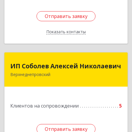
Отправить заявку
Отправить заявку
Показать контакты
Назад
ИП Соболев Алексей Николаевич
ИП Соболев Алексей Николаевич
Верхнеднепровский
Подробнее
Клиентов на сопровождении
5
Отправить заявку
Отправить заявку