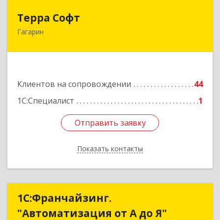
Терра Софт
Терра Софт
Гагарин
215010, Смоленская обл, Гагарин г, Ленина ул,
дом № 12
Подробнее
Клиентов на сопровождении
44
1С:Специалист
1
Отправить заявку
Отправить заявку
Показать контакты
Назад
1С:Франчайзинг.
1С:Франчайзинг.
"Автоматизация от А до Я"
"Автоматизация от А до Я"