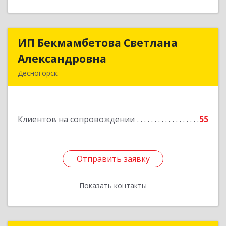
ИП Бекмамбетова Светлана
ИП Бекмамбетова Светлана
Александровна
Александровна
Десногорск
216400, Смоленская обл, Десногорск г, 4-й мкр,
дом № 7, кв.11
Клиентов на сопровождении
55
Подробнее
Отправить заявку
Отправить заявку
Показать контакты
Назад