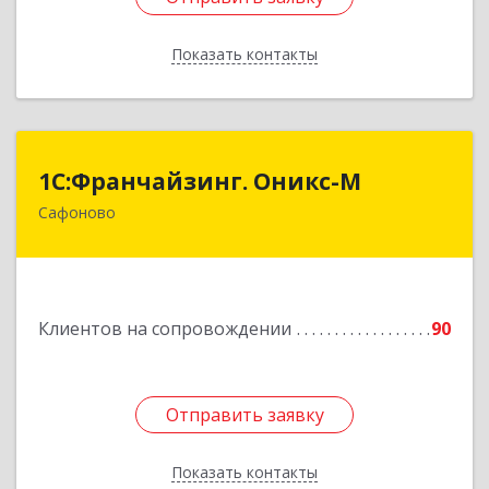
Показать контакты
Назад
1С:Франчайзинг. Оникс-М
1С:Франчайзинг. Оникс-М
Сафоново
215500, Смоленская обл, Сафоновский р-н,
Сафоново г, Революционная ул, дом № 9а
Подробнее
Клиентов на сопровождении
90
Отправить заявку
Отправить заявку
Показать контакты
Назад