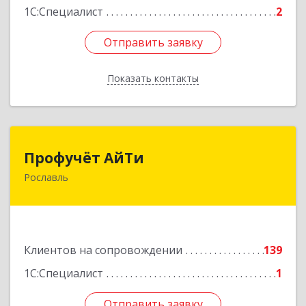
1С:Специалист
2
Отправить заявку
Отправить заявку
Показать контакты
Назад
Профучёт АйТи
Профучёт АйТи
Рославль
216500, Смоленская обл, Рославльский р-н,
Рославль г, Урицкого ул, дом № 13, кв.4
Подробнее
Клиентов на сопровождении
139
1С:Специалист
1
Отправить заявку
Отправить заявку