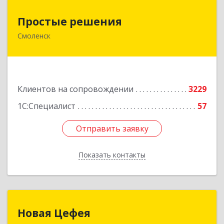
Простые решения
Простые решения
Смоленск
214015, Смоленская обл, Смоленск г, Большая
Краснофлотская ул, дом № 17
Подробнее
Клиентов на сопровождении
3229
1С:Специалист
57
Отправить заявку
Отправить заявку
Показать контакты
Назад
Новая Цефея
Новая Цефея