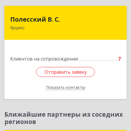
Полесский В. С.
Полесский В. С.
Ярцево
215800,Смоленская обл. г. Ярцево,
ул.Краснофлотская д.30
Подробнее
Клиентов на сопровождении
7
Отправить заявку
Отправить заявку
Показать контакты
Назад
Ближайшие партнеры из соседних
регионов