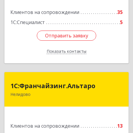
Подробнее
Клиентов на сопровождении
35
1С:Специалист
5
Отправить заявку
Отправить заявку
Показать контакты
Назад
1С:Франчайзинг.Альтаро
1С:Франчайзинг.Альтаро
Нелидово
172527, Тверская обл, Нелидово г, Матросова
ул, дом № 22, оф.1
Подробнее
Клиентов на сопровождении
13