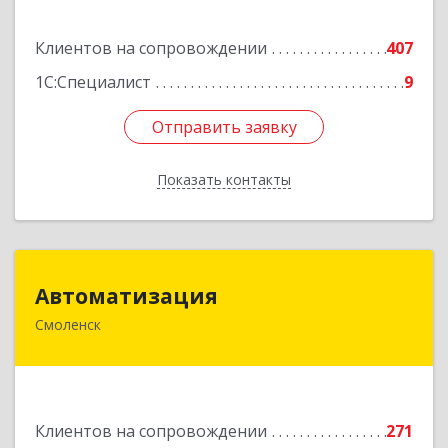
Подробнее
Клиентов на сопровождении
407
1С:Специалист
9
Отправить заявку
Отправить заявку
Показать контакты
Назад
Автоматизация
Автоматизация
Смоленск
214019, Смоленская обл, Смоленск г, Марии
Октябрьской ул, дом № 16, оф.107
Подробнее
Клиентов на сопровождении
271