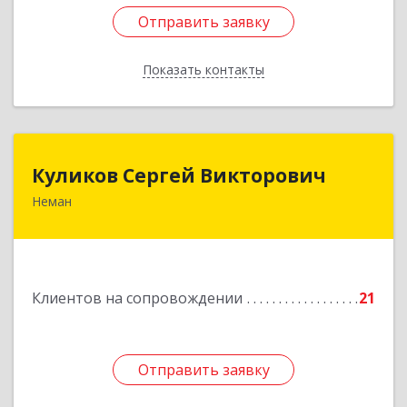
Отправить заявку
Отправить заявку
Показать контакты
Назад
Куликов Сергей Викторович
Куликов Сергей Викторович
Неман
238710, Калининградская обл, Неман г,
Красноармейская ул, дом № 8, кв.60
Подробнее
Клиентов на сопровождении
21
Отправить заявку
Отправить заявку