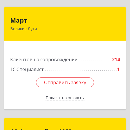
Март
Март
Великие Луки
182113, Псковская обл, Великие Луки г,
Ботвина ул, дом № 17 А, пом.1003
Подробнее
Клиентов на сопровождении
214
1С:Специалист
1
Отправить заявку
Отправить заявку
Показать контакты
Назад
1С:Франчайзи AMS