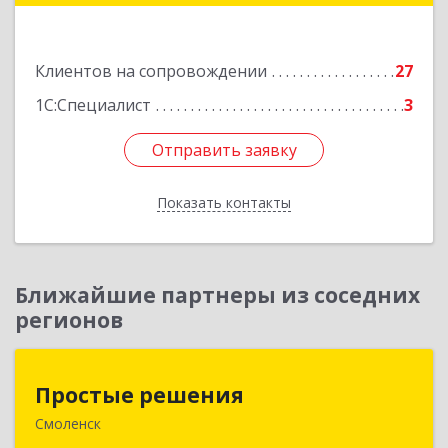
Подробнее
Клиентов на сопровождении
27
1С:Специалист
3
Отправить заявку
Отправить заявку
Показать контакты
Назад
Ближайшие партнеры из соседних
регионов
Простые решения
Простые решения
Смоленск
214015, Смоленская обл, Смоленск г, Большая