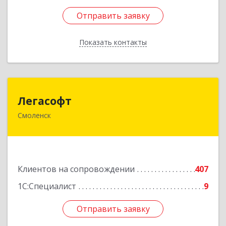
Отправить заявку
Отправить заявку
Показать контакты
Назад
Легасофт
Легасофт
Смоленск
214018, Смоленская обл, Смоленск г, Ново-
Рославльская ул, дом № 13
Подробнее
Клиентов на сопровождении
407
1С:Специалист
9
Отправить заявку
Отправить заявку