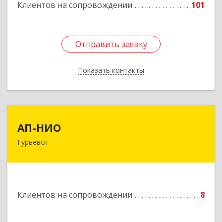
Клиентов на сопровождении
101
Отправить заявку
Отправить заявку
Показать контакты
Назад
АП-НИО
АП-НИО
Гурьевск
238300 Калининградская обл, Гурьевск г,
Советская ул, дом № 22, кв. № 26
Подробнее
Клиентов на сопровождении
8