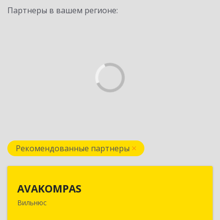
Партнеры в вашем регионе:
Рекомендованные партнеры
AVAKOMPAS
AVAKOMPAS
Вильнюс
Литва, LT-08236, г. Вильнюс, ул. J.Galvydzio , д.5