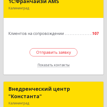
1С:Франчайзи AMS
Калининград
238325, Калининградская обл, Гурьевский р-н,
Луговое п, Центральная ул, дом № 17
Подробнее
Клиентов на сопровождении
107
Отправить заявку
Отправить заявку
Показать контакты
Назад
Внедренческий центр
Внедренческий центр
"Константа"
"Константа"
Калининград