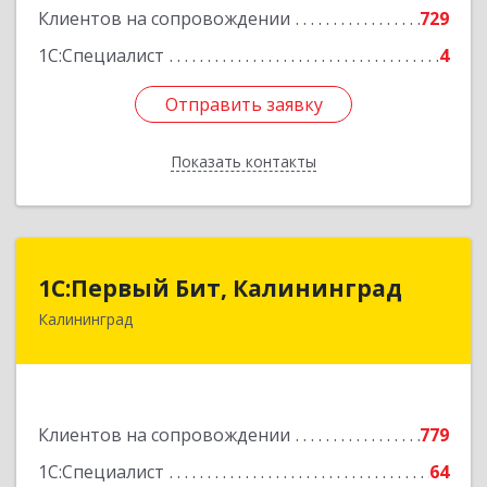
Клиентов на сопровождении
729
1С:Специалист
4
Отправить заявку
Отправить заявку
Показать контакты
Назад
1С:Первый Бит, Калининград
1С:Первый Бит, Калининград
Калининград
236006, Калининградская обл, Калининград г,
Ленинский пр-кт, дом № 30
Подробнее
Клиентов на сопровождении
779
1С:Специалист
64