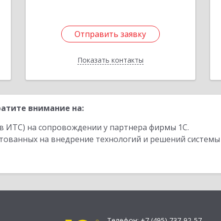
е
1
Отправить заявку
Отправить заявку
Показать контакты
Назад
атите внимание на:
в ИТС) на сопровождении у партнера фирмы 1С.
стованных на внедрение технологий и решений системы
Телефон:
+7 (495) 737-92-57