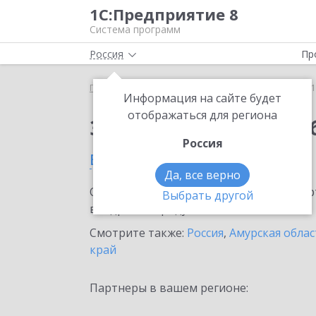
1С:Предприятие 8
Система программ
Россия
Пр
Главная
Сервисы ИТС
1С:Бизнес-обучение
1
Информация на сайте будет
отображаться для региона
Заказать 1С:Бизнес-о
Россия
в Свободном
Да, все верно
Ознакомьтесь с информационными карт
Выбрать другой
внедрение продукта.
Смотрите также:
Россия
,
Амурская облас
край
Партнеры в вашем регионе: