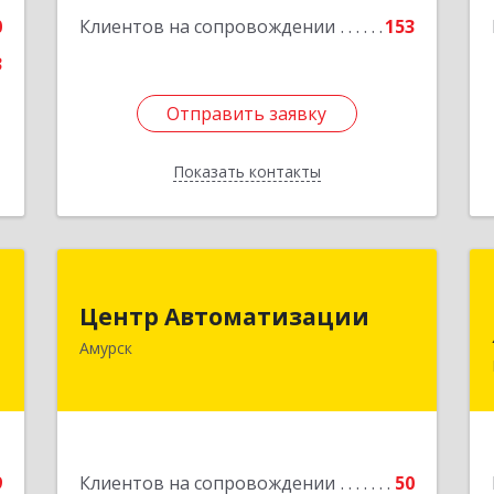
0
Клиентов на сопровождении
153
3
Отправить заявку
Отправить заявку
Показать контакты
Назад
-
Центр Автоматизации
р
Центр Автоматизации
682640, Хабаровский край, Амурск г,
"
Амурск
Мира пр-кт, дом № 55, оф.2
,
Подробнее
,
2
9
Клиентов на сопровождении
50