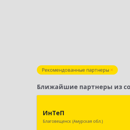
Рекомендованные партнеры
Ближайшие партнеры из со
ИнТе
ИнТеП
675000, Амурская обл, Благовещенс
Благовещенск (Амурская обл.)
г, Горького ул, дом № 172/