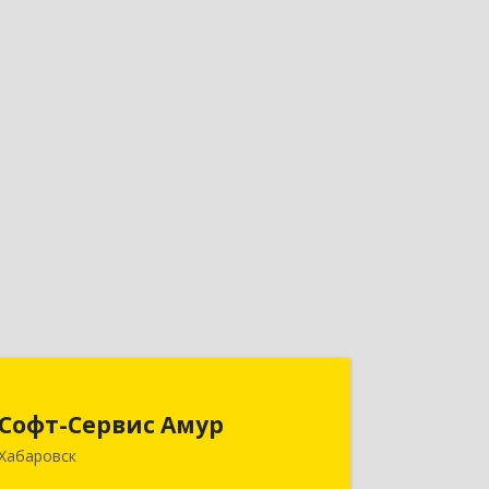
Софт-Сервис Амур
Софт-Сервис Амур
680000, Хабаровский край, Хабаровск
Хабаровск
г, Муравьева-Амурского ул., дом № 4,