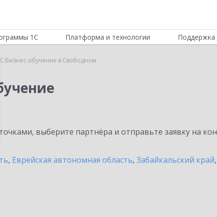
ограммы 1С
Платформа и технологии
Поддержка 
С:Бизнес-обучение в Свободном
бучение
очками, выберите партнёра и отправьте заявку на ко
ть
,
Еврейская автономная область
,
Забайкальский край