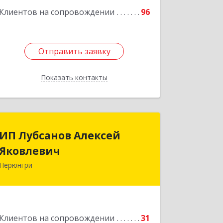
Подробнее
Клиентов на сопровождении
96
Отправить заявку
Отправить заявку
Показать контакты
Назад
ИП Лубсанов Алексей
ИП Лубсанов Алексей
Яковлевич
Яковлевич
Нерюнгри
675002, Амурская область, г.
Благовещенск, ул. Краснофлотская
,77/1, кв.38
Подробнее
Клиентов на сопровождении
31