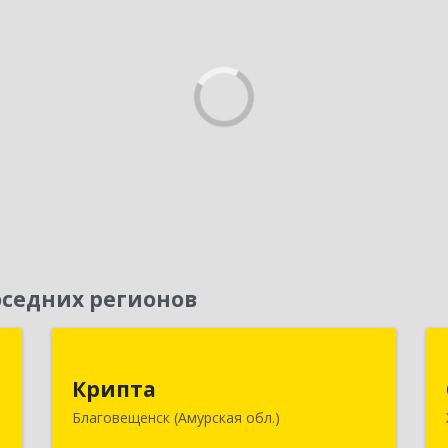
седних регионов
П
Крипта
Крипта
к
675000, Амурская обл, Благовещенск
Благовещенск (Амурская обл.)
1
г, Амурская ул, дом № 236, оф.7-8