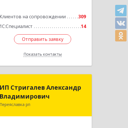
Клиентов на сопровождении
309
1С:Специалист
14
Отправить заявку
Отправить заявку
Показать контакты
Назад
ИП Стригалев Александр
ИП Стригалев Александр
Владимирович
Владимирович
Переяславка рп
682910, Хабаровский край, Имени
Лазо р-н, Переяславка рп, Ленина ул,
дом № 30, оф.1