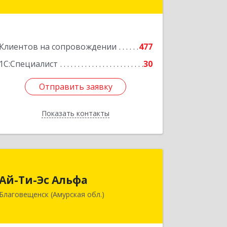
оф.19
Подробнее
Клиентов на сопровождении
477
1С:Специалист
30
Отправить заявку
Отправить заявку
Показать контакты
Назад
Ай-Ти-Эс Альфа
Ай-Ти-Эс Альфа
675000, Амурская обл, Благовещенск
Благовещенск (Амурская обл.)
г, Зейская ул, дом № 134, оф.515
Подробнее