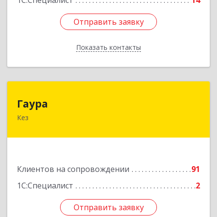
1С:Специалист
14
Отправить заявку
Отправить заявку
Показать контакты
Назад
Гаура
Гаура
Кез
427580, Удмуртская Респ, Кезский р-н, Кез п,
Кооперативная ул, дом № 12
Подробнее
Клиентов на сопровождении
91
1С:Специалист
2
Отправить заявку
Отправить заявку