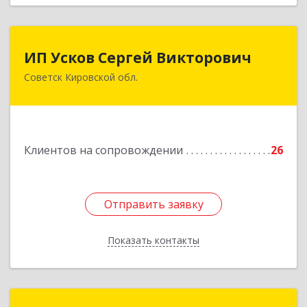
ИП Усков Сергей Викторович
ИП Усков Сергей Викторович
Советск Кировской обл.
613340, Кировская обл, Советск г, Дружбы ул,
дом № 29
Подробнее
Клиентов на сопровождении
26
Отправить заявку
Отправить заявку
Показать контакты
Назад