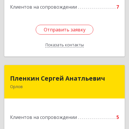
Клиентов на сопровождении
7
Подробнее
Отправить заявку
Отправить заявку
Показать контакты
Назад
Пленкин Сергей Анатльевич
Пленкин Сергей Анатльевич
Орлов
612 270, 612270, Кировская обл, , Орлов г,
Ленина ул, дом. 128
Подробнее
Клиентов на сопровождении
5