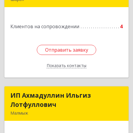
Подробнее
Клиентов на сопровождении
4
Отправить заявку
Отправить заявку
Показать контакты
Назад
ИП Ахмадуллин Ильгиз
ИП Ахмадуллин Ильгиз
Лотфуллович
Лотфуллович
Малмыж
612920, Кировская обл, г.Малмыж, ул.Ленина, 27
оф.1