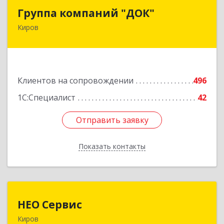
Группа компаний "ДОК"
Группа компаний "ДОК"
Киров
610017, Кировская обл, Киров г, Горького ул,
дом № 17
Подробнее
Клиентов на сопровождении
496
1С:Специалист
42
Отправить заявку
Отправить заявку
Показать контакты
Назад
НЕО Сервис
НЕО Сервис
Киров
610045, Кировская обл, Киров г, Ульяновская