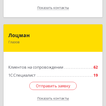
Показать контакты
Назад
Лоцман
Лоцман
Глазов
427620, Удмуртская Респ, Глазов г, Сибирская
ул, дом № 20
Подробнее
Клиентов на сопровождении
62
1С:Специалист
19
Отправить заявку
Отправить заявку
Показать контакты
Назад