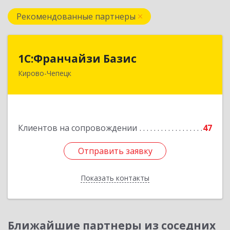
Рекомендованные партнеры
1С:Франчайзи Базис
1С:Франчайзи Базис
Кирово-Чепецк
613044, Кировская обл, город Кирово-Чепецк
г.о., Кирово-Чепецк г, Школьная ул, дом № 2,
оф.323
Подробнее
Клиентов на сопровождении
47
Отправить заявку
Отправить заявку
Показать контакты
Назад
Ближайшие партнеры из соседних