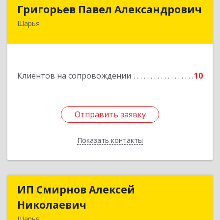
Григорьев Павел Александрович
Григорьев Павел Александрович
Шарья
157505, Костромская область, город Шарья,
улица Краснухина, дом 6.
Подробнее
Клиентов на сопровождении
10
Отправить заявку
Отправить заявку
Показать контакты
Назад
ИП Смирнов Алексей
ИП Смирнов Алексей
Николаевич
Николаевич
Шарья