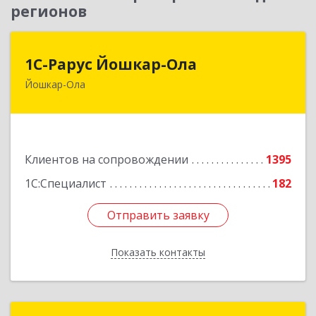
регионов
1С-Рарус Йошкар-Ола
1С-Рарус Йошкар-Ола
Йошкар-Ола
424004, Марий Эл Респ, Йошкар-Ола г, Волкова
ул, дом № 68
Подробнее
Клиентов на сопровождении
1395
1С:Специалист
182
Отправить заявку
Отправить заявку
Показать контакты
Назад