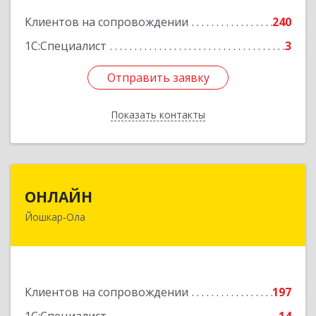
Подробнее
Клиентов на сопровождении
240
1С:Специалист
3
Отправить заявку
Отправить заявку
Показать контакты
Назад
ОНЛАЙН
ОНЛАЙН
Йошкар-Ола
424000, Марий Эл Респ, Йошкар-Ола г,
Комсомольская ул, дом № 132, пом.III
Подробнее
Клиентов на сопровождении
197