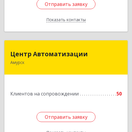
Отправить заявку
Отправить заявку
Показать контакты
Назад
Центр Автоматизации
Центр Автоматизации
Амурск
682640, Хабаровский край, Амурск г, Мира пр-
кт, дом № 55, оф.2
Подробнее
Клиентов на сопровождении
50
Отправить заявку
Отправить заявку