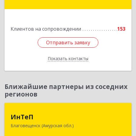
Советская ул, дом № 59, кв.3
Подробнее
Клиентов на сопровождении
153
Отправить заявку
Отправить заявку
Показать контакты
Назад
Ближайшие партнеры из соседних
регионов
ИнТеП
ИнТеП
Благовещенск (Амурская обл.)
675000, Амурская обл, Благовещенск г,
Горького ул, дом № 172/1