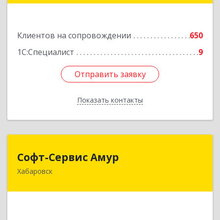
Подробнее
Клиентов на сопровождении
650
1С:Специалист
9
Отправить заявку
Отправить заявку
Показать контакты
Назад
Софт-Сервис Амур
Софт-Сервис Амур
Хабаровск
680000, Хабаровский край, Хабаровск г,
Муравьева-Амурского ул., дом № 4, оф.19
Подробнее