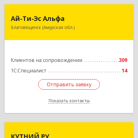
Ай-Ти-Эс Альфа
Ай-Ти-Эс Альфа
Благовещенск (Амурская обл.)
675000, Амурская обл, Благовещенск г, Зейская
ул, дом № 134, оф.515
Подробнее
Клиентов на сопровождении
309
1С:Специалист
14
Отправить заявку
Отправить заявку
Показать контакты
Назад
КУТНИЙ.РУ
КУТНИЙ.РУ