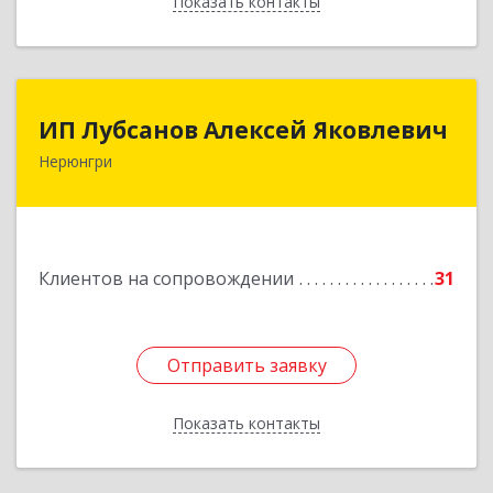
Показать контакты
Назад
ИП Лубсанов Алексей Яковлевич
ИП Лубсанов Алексей Яковлевич
Нерюнгри
675002, Амурская область, г. Благовещенск, ул.
Краснофлотская ,77/1, кв.38
Подробнее
Клиентов на сопровождении
31
Отправить заявку
Отправить заявку
Показать контакты
Назад