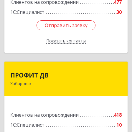
Клиентов на сопровождении
477
1С:Специалист
30
Отправить заявку
Отправить заявку
Показать контакты
Назад
ПРОФИТ ДВ
ПРОФИТ ДВ
Хабаровск
680000, Хабаровский край, Хабаровск г,
Муравьева-Амурского ул, дом № 25, пом.I
Подробнее
Клиентов на сопровождении
418
1С:Специалист
10