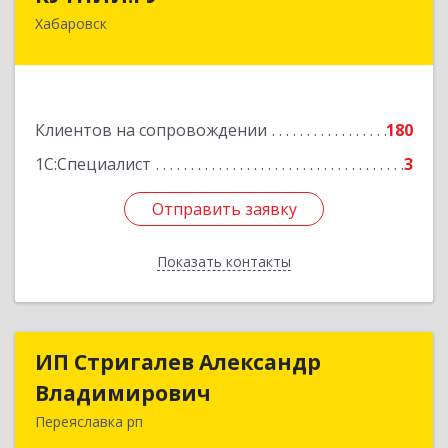
Хабаровск
680007, Хабаровский край, Хабаровск г,
Шевчука ул, дом № 42, оф.505
Подробнее
Клиентов на сопровождении
180
1С:Специалист
3
Отправить заявку
Отправить заявку
Показать контакты
Назад
ИП Стригалев Александр
ИП Стригалев Александр
Владимирович
Владимирович
Переяславка рп
682910, Хабаровский край, Имени Лазо р-н,