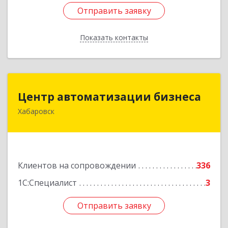
Отправить заявку
Отправить заявку
Показать контакты
Назад
Центр автоматизации бизнеса
Центр автоматизации бизнеса
Хабаровск
680030, Хабаровский край, Хабаровск г, Ленина
ул, дом № 4, оф.802
Подробнее
Клиентов на сопровождении
336
1С:Специалист
3
Отправить заявку
Отправить заявку