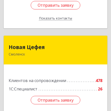
Отправить заявку
Отправить заявку
Показать контакты
Назад
Новая Цефея
Новая Цефея
Смоленск
214018, Смоленская обл, Смоленск г, Раевского
ул, дом № 10
Подробнее
Клиентов на сопровождении
478
1С:Специалист
26
Отправить заявку
Отправить заявку