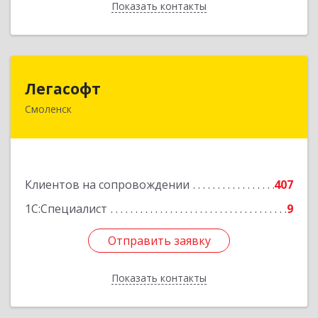
Показать контакты
Назад
Легасофт
Легасофт
Смоленск
214018, Смоленская обл, Смоленск г, Ново-
Рославльская ул, дом № 13
Подробнее
Клиентов на сопровождении
407
1С:Специалист
9
Отправить заявку
Отправить заявку
Показать контакты
Назад