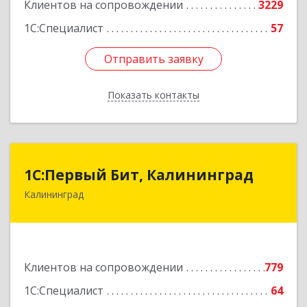
Клиентов на сопровождении
3229
1С:Специалист
57
Отправить заявку
Отправить заявку
Показать контакты
Назад
1С:Первый Бит, Калининград
1С:Первый Бит, Калининград
Калининград
236006, Калининградская обл, Калининград г,
Ленинский пр-кт, дом № 30
Подробнее
Клиентов на сопровождении
779
1С:Специалист
64