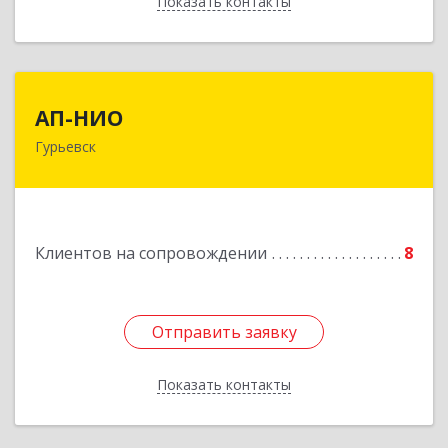
Показать контакты
Назад
АП-НИО
АП-НИО
Гурьевск
238300 Калининградская обл, Гурьевск г,
Советская ул, дом № 22, кв. № 26
Подробнее
Клиентов на сопровождении
8
Отправить заявку
Отправить заявку
Показать контакты
Назад