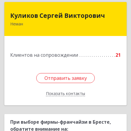
Куликов Сергей Викторович
Куликов Сергей Викторович
Неман
238710, Калининградская обл, Неман г,
Красноармейская ул, дом № 8, кв.60
Подробнее
Клиентов на сопровождении
21
Отправить заявку
Отправить заявку
Показать контакты
Назад
При выборе фирмы-франчайзи в Бресте,
обратите внимание на: