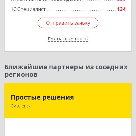
1С:Специалист
134
Отправить заявку
Отправить заявку
Показать контакты
Назад
Ближайшие партнеры из соседних
регионов
Простые решения
Простые решения
Смоленск
214015, Смоленская обл, Смоленск г, Большая
Краснофлотская ул, дом № 17
Подробнее