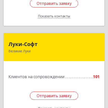
Отправить заявку
Отправить заявку
Показать контакты
Назад
Луки-Софт
Луки-Софт
Великие Луки
182113, Псковская обл, Великие Луки г,
Октябрьский пр-кт, дом № 56А, оф.2
Подробнее
Клиентов на сопровождении
101
Отправить заявку
Отправить заявку