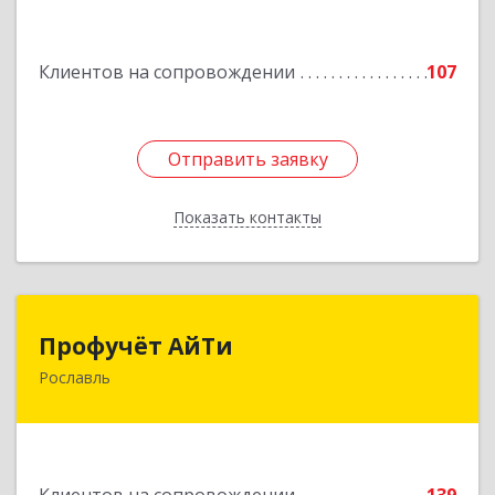
Подробнее
Клиентов на сопровождении
107
Отправить заявку
Отправить заявку
Показать контакты
Назад
Профучёт АйТи
Профучёт АйТи
Рославль
216500, Смоленская обл, Рославльский р-н,
Рославль г, Урицкого ул, дом № 13, кв.4
Подробнее