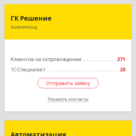
ГК Решение
ГК Решение
Калининград
236038, Калининградская обл, Калининград г,
Липовая аллея ул, дом № 2
Подробнее
Клиентов на сопровождении
371
1С:Специалист
20
Отправить заявку
Отправить заявку
Показать контакты
Назад
Автоматизация
Автоматизация