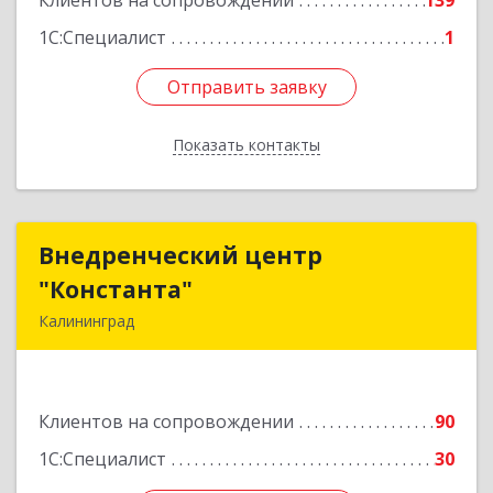
Клиентов на сопровождении
139
1С:Специалист
1
Отправить заявку
Отправить заявку
Показать контакты
Назад
Внедренческий центр
Внедренческий центр
"Константа"
"Константа"
Калининград
236006, Калининградская обл, Калининград г,
К.Маркса ул, дом № 18, оф.701
Клиентов на сопровождении
90
Подробнее
1С:Специалист
30