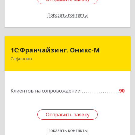
Показать контакты
Назад
1С:Франчайзинг. Оникс-М
1С:Франчайзинг. Оникс-М
Сафоново
215500, Смоленская обл, Сафоновский р-н,
Сафоново г, Революционная ул, дом № 9а
Подробнее
Клиентов на сопровождении
90
Отправить заявку
Отправить заявку
Показать контакты
Назад