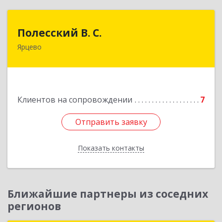
Полесский В. С.
Полесский В. С.
Ярцево
215800,Смоленская обл. г. Ярцево,
ул.Краснофлотская д.30
Подробнее
Клиентов на сопровождении
7
Отправить заявку
Отправить заявку
Показать контакты
Назад
Ближайшие партнеры из соседних
регионов