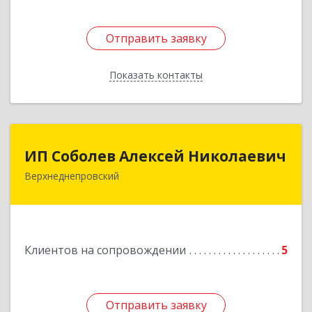
Отправить заявку
Отправить заявку
Показать контакты
Назад
ИП Соболев Алексей Николаевич
ИП Соболев Алексей Николаевич
Верхнеднепровский
Подробнее
Клиентов на сопровождении
5
Отправить заявку
Отправить заявку