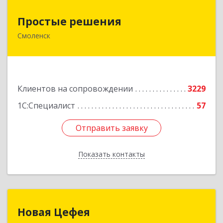
Простые решения
Простые решения
Смоленск
214015, Смоленская обл, Смоленск г, Большая
Краснофлотская ул, дом № 17
Подробнее
Клиентов на сопровождении
3229
1С:Специалист
57
Отправить заявку
Отправить заявку
Показать контакты
Назад
Новая Цефея
Новая Цефея