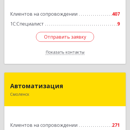
Подробнее
Клиентов на сопровождении
407
1С:Специалист
9
Отправить заявку
Отправить заявку
Показать контакты
Назад
Автоматизация
Автоматизация
Смоленск
214019, Смоленская обл, Смоленск г, Марии
Октябрьской ул, дом № 16, оф.107
Подробнее
Клиентов на сопровождении
271