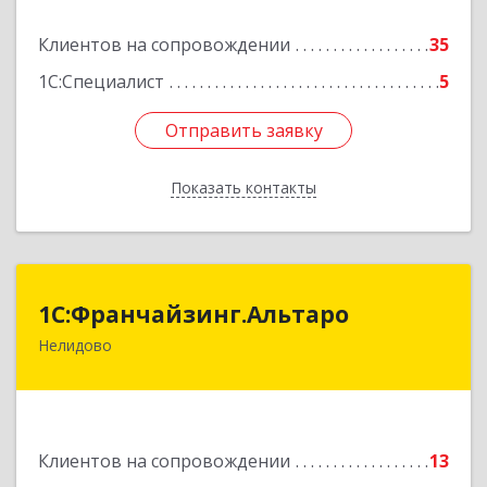
Подробнее
Клиентов на сопровождении
35
1С:Специалист
5
Отправить заявку
Отправить заявку
Показать контакты
Назад
1С:Франчайзинг.Альтаро
1С:Франчайзинг.Альтаро
Нелидово
172527, Тверская обл, Нелидово г, Матросова
ул, дом № 22, оф.1
Подробнее
Клиентов на сопровождении
13