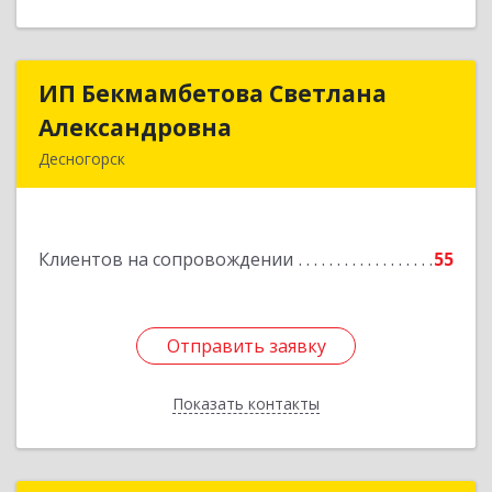
ИП Бекмамбетова Светлана
ИП Бекмамбетова Светлана
Александровна
Александровна
Десногорск
216400, Смоленская обл, Десногорск г, 4-й мкр,
дом № 7, кв.11
Клиентов на сопровождении
55
Подробнее
Отправить заявку
Отправить заявку
Показать контакты
Назад