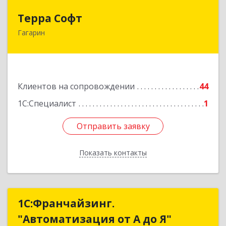
Терра Софт
Терра Софт
Гагарин
215010, Смоленская обл, Гагарин г, Ленина ул,
дом № 12
Подробнее
Клиентов на сопровождении
44
1С:Специалист
1
Отправить заявку
Отправить заявку
Показать контакты
Назад
1С:Франчайзинг.
1С:Франчайзинг.
"Автоматизация от А до Я"
"Автоматизация от А до Я"