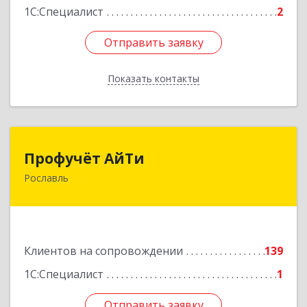
1С:Специалист
2
Отправить заявку
Отправить заявку
Показать контакты
Назад
Профучёт АйТи
Профучёт АйТи
Рославль
216500, Смоленская обл, Рославльский р-н,
Рославль г, Урицкого ул, дом № 13, кв.4
Подробнее
Клиентов на сопровождении
139
1С:Специалист
1
Отправить заявку
Отправить заявку