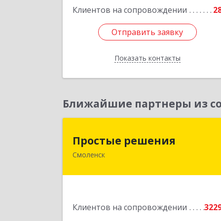
Клиентов на сопровождении
2
Отправить заявку
Отправить заявку
Показать контакты
Назад
Ближайшие партнеры из со
Простые решени
Простые решения
Смоленск
214015, Смоленская обл, Смоленск г
Большая Краснофлотская ул, дом 
1
Подробне
Клиентов на сопровождении
322