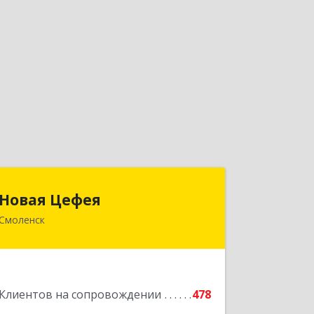
Новая Цефея
Новая Цефея
Смоленск
214018, Смоленская обл, Смоленск г,
Раевского ул, дом № 10
Подробнее
Клиентов на сопровождении
478