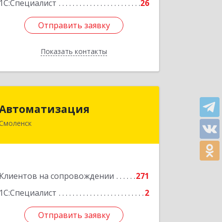
1С:Специалист
26
Отправить заявку
Отправить заявку
Показать контакты
Назад
Автоматизация
Автоматизация
Смоленск
214019, Смоленская обл, Смоленск г,
Марии Октябрьской ул, дом № 16,
оф.107
Подробнее
Клиентов на сопровождении
271
1С:Специалист
2
Отправить заявку
Отправить заявку