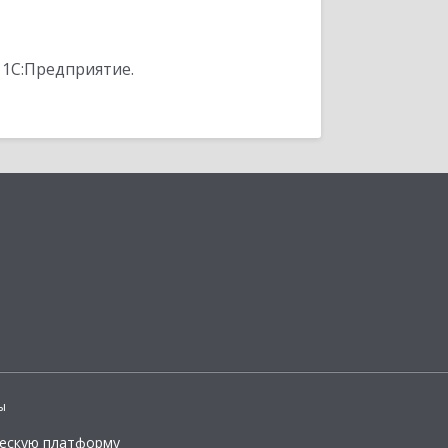
 1С:Предприятие.
ы
ческую платформу