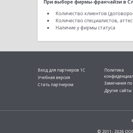
При выборе фирмы-франчайзи в Сл
Количество клиентов (договоро
Количество специалистов, атте
Наличие у фирмы статуса
Вход для партнеров 1С
Политика
конфиденциа
Учебная версия
Замечания по
Стать партнером
Другие сайты
© 2011- 2026 ОО