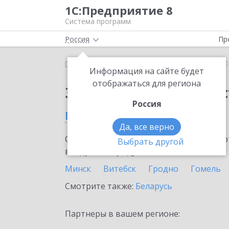
1С:Предприятие 8
Система программ
Россия
Пр
Главная
Сервисы ИТС
1С-Администратор
1С
Информация на сайте будет
отображаться для региона
Заказать 1С-Админис
Россия
в Слониме
Да, все верно
Ознакомьтесь с информационными карт
Выбрать другой
внедрение продукта.
Минск
Витебск
Гродно
Гомель
Смотрите также:
Беларусь
Партнеры в вашем регионе: