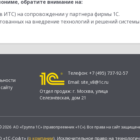
ониме, обратите внимание на:
в ИТС) на сопровождении у партнера фирмы 1С.
стованных на внедрение технологий и решений системы
Телефон:
+7 (495) 737-92-57
льности
Email:
site_v8@1c.ru
 сайту
Отдел продаж:
г. Москва
,
улица
Селезнёвская, дом 21
© 2026 АО «Группа 1С» (правопреемник «1С»). Все права на сайт защищен
О «1С-Софт» (
о компании
). Исключительное право на технологи