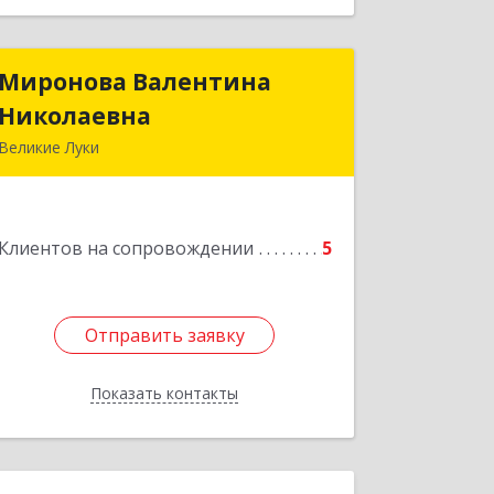
Миронова Валентина
Миронова Валентина
Николаевна
Николаевна
Великие Луки
Подробнее
Клиентов на сопровождении
5
Отправить заявку
Отправить заявку
Показать контакты
Назад