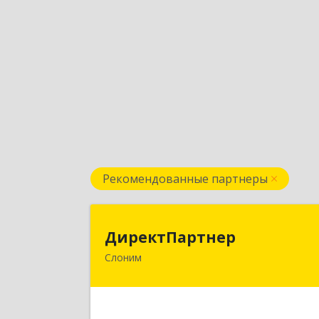
Рекомендованные партнеры
ДиректПартне
ДиректПартнер
Слоним
231800, РБ, Гродненская область, г
Слоним, ул. Брестская, д.40, ком.5
Подробне