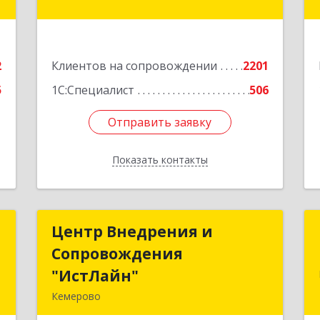
,
а
Подробнее
е
2
Клиентов на сопровождении
2201
5
1С:Специалист
506
Отправить заявку
Отправить заявку
Показать контакты
Назад
к
Центр Внедрения и
Центр Внедрения и
Сопровождения
Сопровождения
а
"ИстЛайн"
"ИстЛайн"
8
Кемерово
650000, Кемеровская область -
е