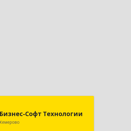
Бизнес-Софт Технологии
Бизнес-Софт Технологии
650992, Кемеровская область -
Кемерово
Кузбасс обл, Кемерово г, Советский