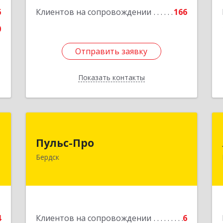
6
Клиентов на сопровождении
166
0
Отправить заявку
Отправить заявку
Показать контакты
Назад
а
Пульс-Про
Пульс-Про
-
633010, Новосибирская обл, Бердск,
Бердск
я
Ленина, дом № 89/8, оф.509
2
Подробнее
е
4
Клиентов на сопровождении
6