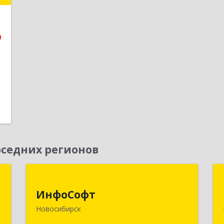
е
9
1
седних регионов
к
ИнфоСофт
ИнфоСофт
,
630091, Новосибирская обл,
Новосибирск
№
Новосибирск г, Крылова ул, дом № 31