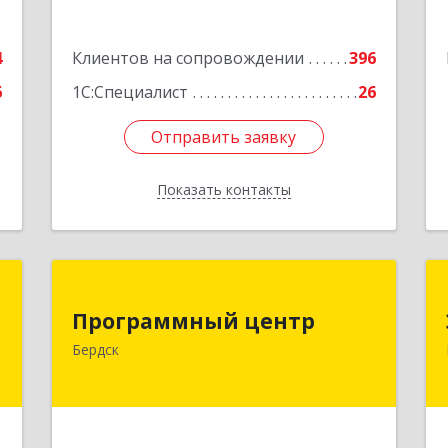
Кузбасс обл, г.о. Кемеровский,
Кемерово г, Мичурина ул, дом № 13А,
4
Клиентов на сопровождении
этаж 3, пом.2, оф.301
396
6
1С:Специалист
26
Подробнее
Отправить заявку
Отправить заявку
Показать контакты
Назад
м
Программный центр
Программный центр
,
633004, Новосибирская обл, Бердск г,
Бердск
2
Химзаводская ул, дом № 9/4
е
Подробнее