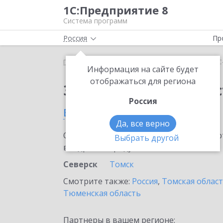
1С:Предприятие 8
Система программ
Россия
Пр
Главная
Сервисы ИТС
1С-Администратор
1С
Информация на сайте будет
отображаться для региона
Заказать 1С-Админис
Россия
в Северске
Да, все верно
Ознакомьтесь с информационными карт
Выбрать другой
внедрение продукта.
Северск
Томск
Смотрите также:
Россия
,
Томская облас
Тюменская область
Партнеры в вашем регионе: