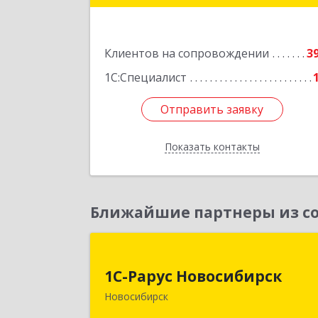
Подробне
Клиентов на сопровождении
3
1С:Специалист
Отправить заявку
Отправить заявку
Показать контакты
Назад
Ближайшие партнеры из со
1С-Рарус Новосибирс
1С-Рарус Новосибирск
630015, Новосибирская обл
Новосибирск
Новосибирск г, Планетная ул, дом 