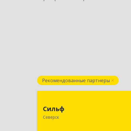
Рекомендованные партнеры
Силь
Сильф
636000, Томская обл, Северск г
Северск
Спортивная ул, дом № 2, оф.