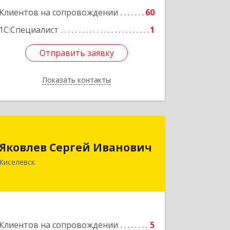
Клиентов на сопровождении
60
1С:Специалист
1
Отправить заявку
Отправить заявку
Показать контакты
Назад
Яковлев Сергей Иванович
Яковлев Сергей Иванович
650002, Кемеровская обл, г.Кемерово,
Киселевск
пр-т Шахтеров, дом № 90, кв.104
Подробнее
Клиентов на сопровождении
5