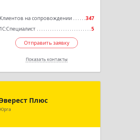
Подробнее
Клиентов на сопровождении
347
1С:Специалист
5
Отправить заявку
Отправить заявку
Показать контакты
Назад
Эверест Плюс
Эверест Плюс
652055, Кемеровская обл, Юрга г,
Юрга
Московская ул, дом № 9, оф.1
Подробнее