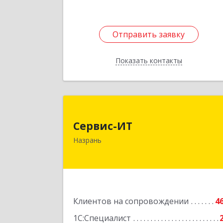
Отправить заявку
Отправить заявку
Показать контакты
Назад
Сервис-И
Сервис-ИТ
386102, Ингушетия Респ, Назрань г
Назрань
Центральный округ тер, Московска
ул, дом № 7, этаж 2, офис 
Подробне
Клиентов на сопровождении
4
1С:Специалист