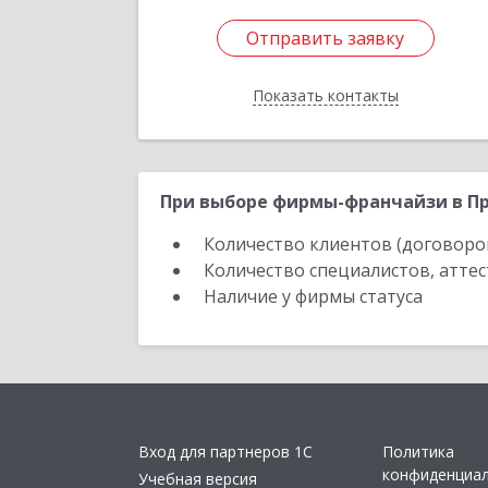
Отправить заявку
Отправить заявку
Показать контакты
Назад
При выборе фирмы-франчайзи в Пр
Количество клиентов (договоро
Количество специалистов, атте
Наличие у фирмы статуса
Вход для партнеров 1С
Политика
конфиденциа
Учебная версия