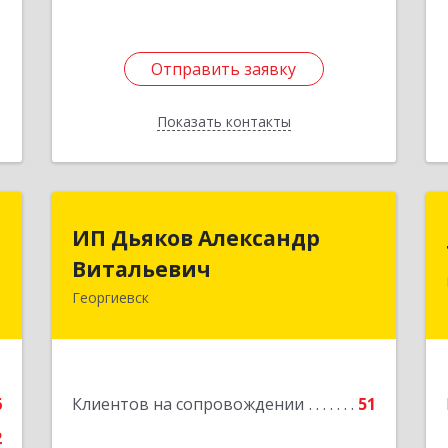
Отправить заявку
Отправить заявку
Показать контакты
Назад
Т
ИП Дьяков Александр
ИП Дьяков Александр
Витальевич
Витальевич
,
я
Георгиевск
1
Подробнее
е
6
Клиентов на сопровождении
51
2