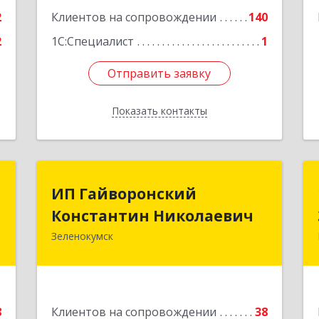
2
Клиентов на сопровождении
140
2
1С:Специалист
1
Отправить заявку
Отправить заявку
Показать контакты
Назад
х
ИП Гайворонский
ИП Гайворонский
Константин Николаевич
Константин Николаевич
,
Д
Зеленокумск
357910, Ставропольский край,
2
Советский р-н, Зеленокумск г, Ленина
пл, дом № 6, оф.4
е
Подробнее
8
Клиентов на сопровождении
38