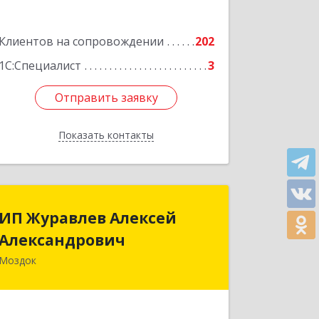
Подробнее
Клиентов на сопровождении
202
1С:Специалист
3
Отправить заявку
Отправить заявку
Показать контакты
Назад
ИП Журавлев Алексей
ИП Журавлев Алексей
Александрович
Александрович
Моздок
363750, Северная Осетия - Алания
Респ, Моздок г, Кирова ул, дом № 41
Подробнее