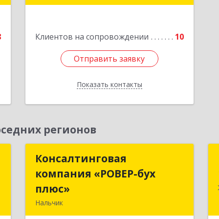
1
Подробнее
е
8
Клиентов на сопровождении
10
Отправить заявку
Отправить заявку
Показать контакты
Назад
седних регионов
т
Консалтинговая
Консалтинговая
компания «РОВЕР-бух
компания «РОВЕР-бух
,
плюс»
плюс»
м
Нальчик
4
360004, Кабардино-Балкарская Респ,