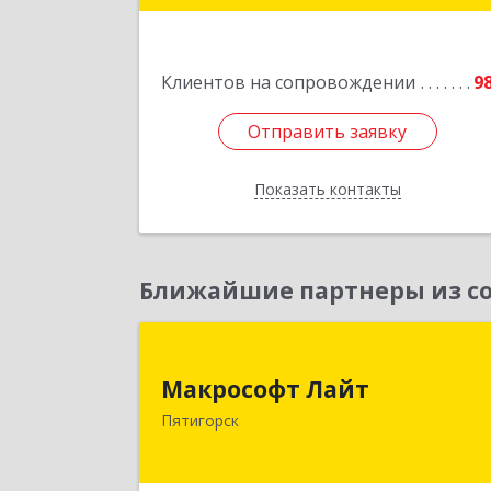
№ 3
Подробне
Клиентов на сопровождении
9
Отправить заявку
Отправить заявку
Показать контакты
Назад
Ближайшие партнеры из со
Макрософт Лай
Макрософт Лайт
357501, Ставропольский край
Пятигорск
Пятигорск г, Коста Хетагурова ул, до
№ 