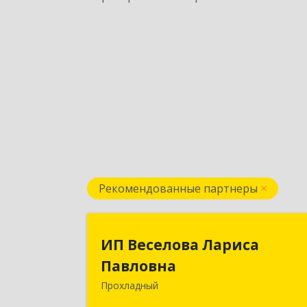
Рекомендованные партнеры
ИП Веселова Ларис
ИП Веселова Лариса
Павловн
Павловна
Прохладный
361045, Кабардино-Балкарская Респ
Прохладный г, Добровольская ул, до