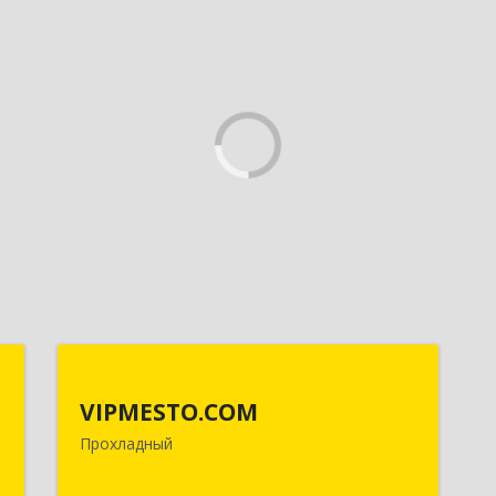
а
VIPMESTO.COM
а
VIPMESTO.COM
361045, Кабардино-Балкарская Респ,
Прохладный
Прохладный г, Ленина ул, дом № 89,
,
кв.36
м