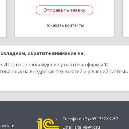
Отправить заявку
Отправить заявку
Показать контакты
Назад
охладном, обратите внимание на:
в ИТС) на сопровождении у партнера фирмы 1С.
стованных на внедрение технологий и решений системы
Телефон:
+7 (495) 737-92-57
льности
Email:
site_v8@1c.ru