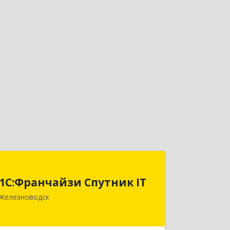
1С:Франчайзи Спутник IT
1С:Франчайзи Спутник IT
357430, Ставропольский край, город-
Железноводск
курорт Железноводск, Иноземцево п,
Свободы ул, дом № 136