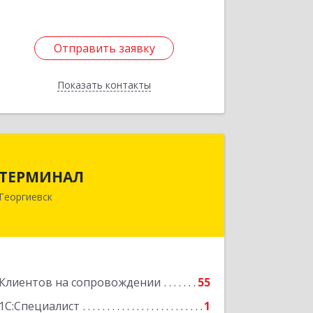
Отправить заявку
Отправить заявку
Показать контакты
Назад
ТЕРМИНАЛ
ТЕРМИНАЛ
357820, Ставропольский край,
Георгиевск
Георгиевск г, Калинина ул, дом № 109
Подробнее
Клиентов на сопровождении
55
1С:Специалист
1