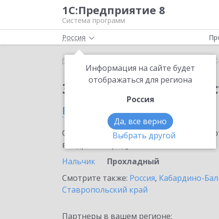
1С:Предприятие 8
Система программ
Россия
Пр
Главная
Сервисы ИТС
1С-Администратор
1С
Информация на сайте будет
отображаться для региона
Заказать 1С-Админис
Россия
в Прохладном
Да, все верно
Ознакомьтесь с информационными карт
Выбрать другой
внедрение продукта.
Нальчик
Прохладный
Смотрите также:
Россия
,
Кабардино-Бал
Ставропольский край
Партнеры в вашем регионе: