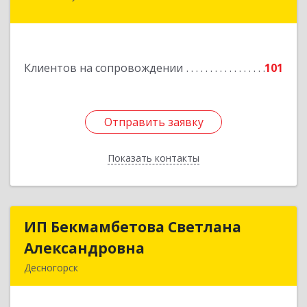
Октябрьский пр-кт, дом № 56А, оф.2
Подробнее
Клиентов на сопровождении
101
Отправить заявку
Отправить заявку
Показать контакты
Назад
ИП Бекмамбетова Светлана
ИП Бекмамбетова Светлана
Александровна
Александровна
Десногорск
216400, Смоленская обл, Десногорск г, 4-й мкр,
дом № 7, кв.11