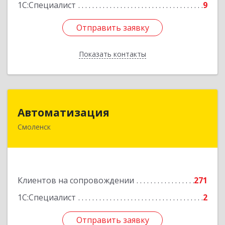
1С:Специалист
9
Отправить заявку
Отправить заявку
Показать контакты
Назад
Автоматизация
Автоматизация
Смоленск
214019, Смоленская обл, Смоленск г, Марии
Октябрьской ул, дом № 16, оф.107
Подробнее
Клиентов на сопровождении
271
1С:Специалист
2
Отправить заявку
Отправить заявку