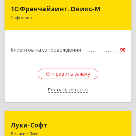
1С:Франчайзинг. Оникс-М
1С:Франчайзинг. Оникс-М
Сафоново
215500, Смоленская обл, Сафоновский р-н,
Сафоново г, Революционная ул, дом № 9а
Подробнее
Клиентов на сопровождении
90
Отправить заявку
Отправить заявку
Показать контакты
Назад
Луки-Софт
Луки-Софт
Великие Луки
182113, Псковская обл, Великие Луки г,