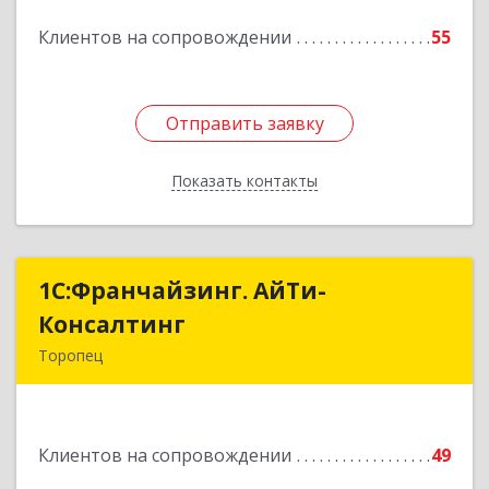
Клиентов на сопровождении
55
Подробнее
Отправить заявку
Отправить заявку
Показать контакты
Назад
1С:Франчайзинг. АйТи-
1С:Франчайзинг. АйТи-
Консалтинг
Консалтинг
Торопец
172840, Тверская обл, Торопец г, Гоголя ул,
дом № 13
Клиентов на сопровождении
49
Подробнее