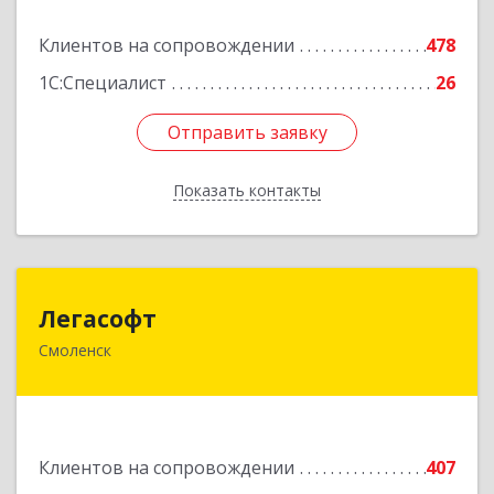
Подробнее
Клиентов на сопровождении
478
1С:Специалист
26
Отправить заявку
Отправить заявку
Показать контакты
Назад
Легасофт
Легасофт
Смоленск
214018, Смоленская обл, Смоленск г, Ново-
Рославльская ул, дом № 13
Подробнее
Клиентов на сопровождении
407