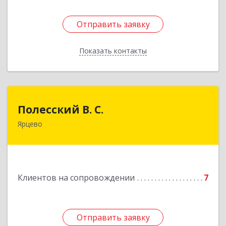
Отправить заявку
Отправить заявку
Показать контакты
Назад
Полесский В. С.
Полесский В. С.
Ярцево
215800,Смоленская обл. г. Ярцево,
ул.Краснофлотская д.30
Подробнее
Клиентов на сопровождении
7
Отправить заявку
Отправить заявку