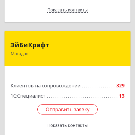
Показать контакты
Назад
ЭйБиКрафт
ЭйБиКрафт
Магадан
685000, Магаданская обл, Магадан г, Полярная
ул, дом № 21А
Подробнее
Клиентов на сопровождении
329
1С:Специалист
13
Отправить заявку
Отправить заявку
Показать контакты
Назад