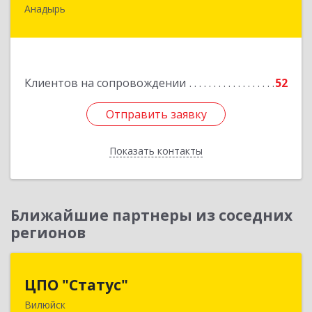
Анадырь
689000, Чукотский АО, Анадырь г, Мира ул, дом
№ 5, кв.21
Подробнее
Клиентов на сопровождении
52
Отправить заявку
Отправить заявку
Показать контакты
Назад
Ближайшие партнеры из соседних
регионов
ЦПО "Статус"
ЦПО "Статус"
Вилюйск
677000, Саха /Якутия/ Респ, Якутск г, Ленина пр-