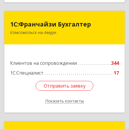
1С:Франчайзи Бухгалтер
1С:Франчайзи Бухгалтер
Комсомольск-на-Амуре
681000, Хабаровский край, Комсомольск-на-
Амуре г, Красногвардейская ул, дом № 14,
оф.202
Подробнее
Клиентов на сопровождении
344
1С:Специалист
17
Отправить заявку
Отправить заявку
Показать контакты
Назад