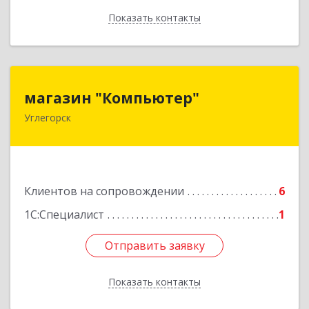
Показать контакты
Назад
магазин "Компьютер"
магазин "Компьютер"
Углегорск
694920, Сахалинская обл, Углегорский р-н,
Углегорск г, Победы ул, дом № 169, оф.4
Подробнее
Клиентов на сопровождении
6
1С:Специалист
1
Отправить заявку
Отправить заявку
Показать контакты
Назад