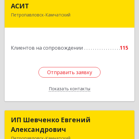
АСИТ
АСИТ
Петропавловск-Камчатский
683031, Камчатский край, Петропавловск-
Камчатский г, Топоркова ул, дом № 9/8, офис
"С"
Подробнее
Клиентов на сопровождении
115
Отправить заявку
Отправить заявку
Показать контакты
Назад
ИП Шевченко Евгений
ИП Шевченко Евгений
Александрович
Александрович
Петропавловск-Камчатский