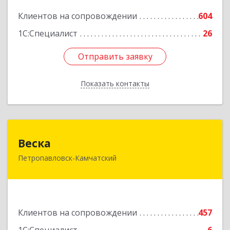
Подробнее
Клиентов на сопровождении
604
1С:Специалист
26
Отправить заявку
Отправить заявку
Показать контакты
Назад
Веска
Веска
Петропавловск-Камчатский
683031, Камчатский край, Петропавловск-
Камчатский г, Карла Маркса пр-кт, дом № 29/1,
оф.300
Подробнее
Клиентов на сопровождении
457