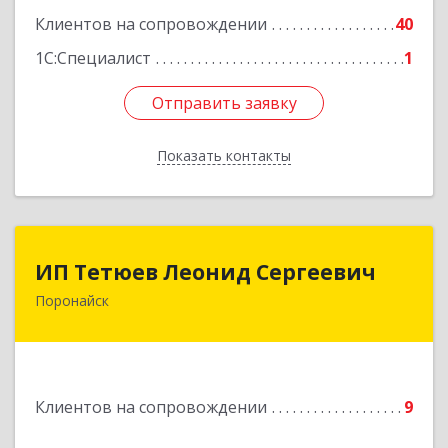
Клиентов на сопровождении
40
1С:Специалист
1
Отправить заявку
Отправить заявку
Показать контакты
Назад
ИП Тетюев Леонид Сергеевич
ИП Тетюев Леонид Сергеевич
Поронайск
694242, Сахалинская обл, Поронайск г, Фрунзе
ул, дом № 14, кв.51
Подробнее
Клиентов на сопровождении
9