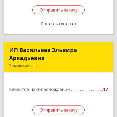
Отправить заявку
Отправить заявку
Показать контакты
Назад
ИП Васильева Эльвира
ИП Васильева Эльвира
Аркадьевна
Аркадьевна
Тымовское пгт.
694400, Сахалинская обл, Тымовский р-н,
Тымовское пгт, Красноармейская ул, дом № 34,
кв.9
Клиентов на сопровождении
17
Подробнее
Отправить заявку
Отправить заявку