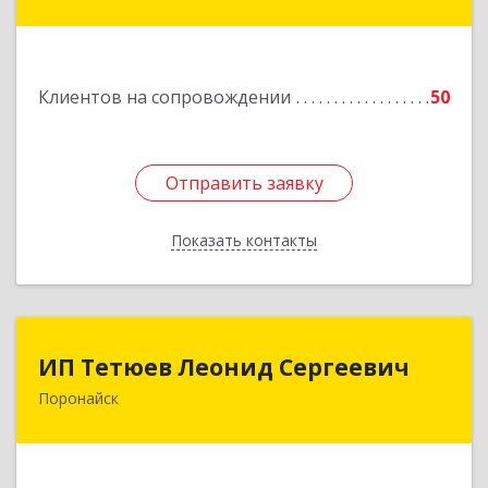
кт, дом № 55, оф.2
Подробнее
Клиентов на сопровождении
50
Отправить заявку
Отправить заявку
Показать контакты
Назад
ИП Тетюев Леонид Сергеевич
ИП Тетюев Леонид Сергеевич
Поронайск
694242, Сахалинская обл, Поронайск г, Фрунзе
ул, дом № 14, кв.51
Подробнее