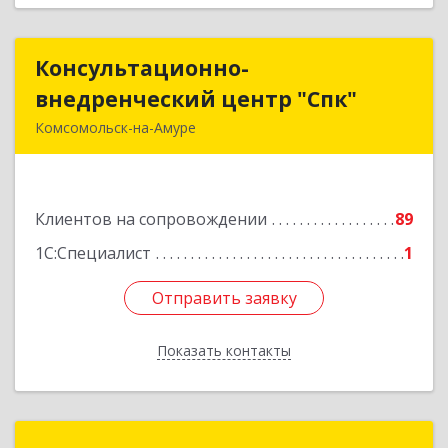
Консультационно-
Консультационно-
внедренческий центр "Спк"
внедренческий центр "Спк"
Комсомольск-на-Амуре
681013, Хабаровский край, Комсомольск-на-
Амуре г, Димитрова, дом № 5, кв.302
Клиентов на сопровождении
89
Подробнее
1С:Специалист
1
Отправить заявку
Отправить заявку
Показать контакты
Назад