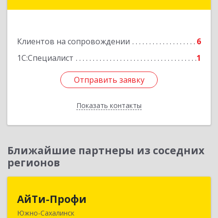
Углегорск г, Победы ул, дом № 169, оф.4
Подробнее
Клиентов на сопровождении
6
1С:Специалист
1
Отправить заявку
Отправить заявку
Показать контакты
Назад
Ближайшие партнеры из соседних
регионов
АйТи-Профи
АйТи-Профи
Южно-Сахалинск
693023, Сахалинская обл, город Южно-