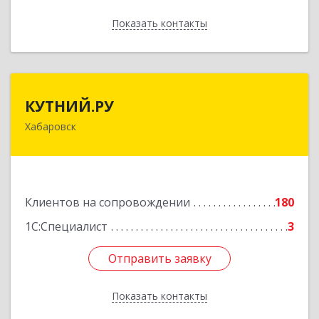
Показать контакты
Назад
КУТНИЙ.РУ
КУТНИЙ.РУ
Хабаровск
680007, Хабаровский край, Хабаровск г,
Шевчука ул, дом № 42, оф.505
Подробнее
Клиентов на сопровождении
180
1С:Специалист
3
Отправить заявку
Отправить заявку
Показать контакты
Назад