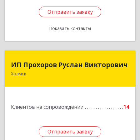
Отправить заявку
Отправить заявку
Показать контакты
Назад
ИП Прохоров Руслан Викторович
ИП Прохоров Руслан Викторович
Холмск
694620, Сахалинская обл, Холмский р-н, Холмск
г, Александра Матросова ул, дом № 6Б, кв.32
Подробнее
Клиентов на сопровождении
14
Отправить заявку
Отправить заявку