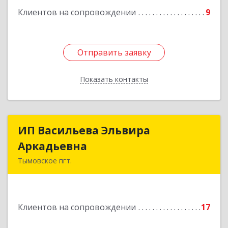
Клиентов на сопровождении
9
Отправить заявку
Отправить заявку
Показать контакты
Назад
ИП Васильева Эльвира
ИП Васильева Эльвира
Аркадьевна
Аркадьевна
Тымовское пгт.
694400, Сахалинская обл, Тымовский р-н,
Тымовское пгт, Красноармейская ул, дом № 34,
кв.9
Клиентов на сопровождении
17
Подробнее