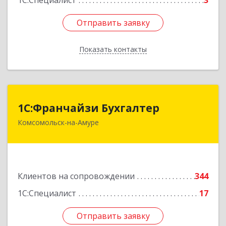
1С:Специалист
3
Отправить заявку
Отправить заявку
Показать контакты
Назад
1С:Франчайзи Бухгалтер
1С:Франчайзи Бухгалтер
Комсомольск-на-Амуре
681000, Хабаровский край, Комсомольск-на-
Амуре г, Красногвардейская ул, дом № 14,
оф.202
Подробнее
Клиентов на сопровождении
344
1С:Специалист
17
Отправить заявку
Отправить заявку