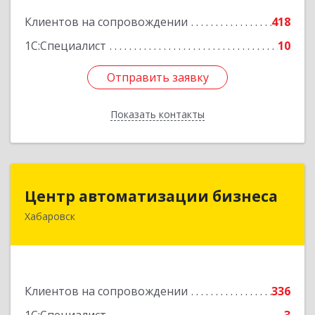
Подробнее
Клиентов на сопровождении
418
1С:Специалист
10
Отправить заявку
Отправить заявку
Показать контакты
Назад
Центр автоматизации бизнеса
Центр автоматизации бизнеса
Хабаровск
680030, Хабаровский край, Хабаровск г, Ленина
ул, дом № 4, оф.802
Подробнее
Клиентов на сопровождении
336