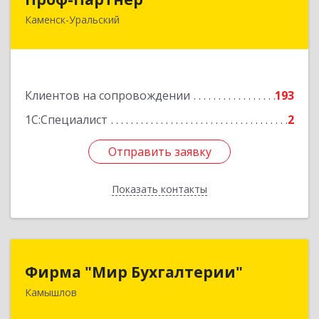
Каменск-Уральский
623406, Свердловская обл, Каменск-Уральский
г, Алюминиевая ул, дом № 38
Подробнее
Клиентов на сопровождении
193
1С:Специалист
2
Отправить заявку
Отправить заявку
Показать контакты
Назад
Фирма "Мир Бухгалтерии"
Фирма "Мир Бухгалтерии"
Камышлов
624860, Свердловская обл, Камышлов г,
Советская ул, дом № 7