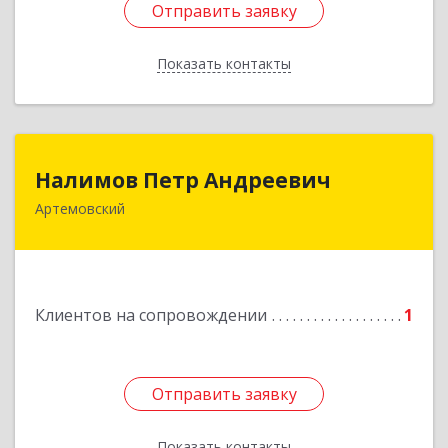
Отправить заявку
Отправить заявку
Показать контакты
Назад
Налимов Петр Андреевич
Налимов Петр Андреевич
Артемовский
623780, Свердловская обл, Артемовский г,
Добролюбова ул, дом № 25
Подробнее
Клиентов на сопровождении
1
Отправить заявку
Отправить заявку
Показать контакты
Назад