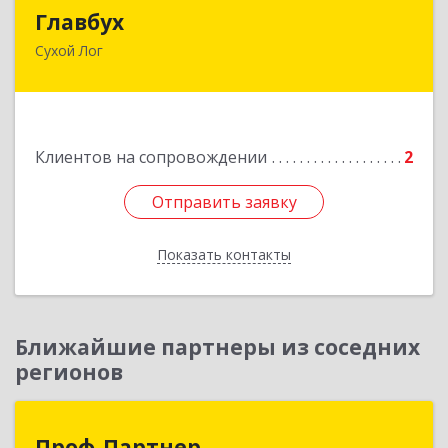
Главбух
Главбух
Сухой Лог
624800, Свердловская обл, Сухой Лог г,
Артиллеристов ул, дом № 41, кв.28
Подробнее
Клиентов на сопровождении
2
Отправить заявку
Отправить заявку
Показать контакты
Назад
Ближайшие партнеры из соседних
регионов
Проф-Партнер
Проф-Партнер