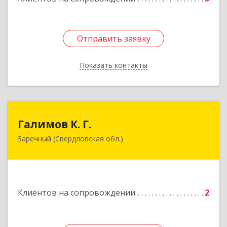
Отправить заявку
Отправить заявку
Показать контакты
Назад
Галимов К. Г.
Галимов К. Г.
Заречный (Свердловская обл.)
Свердловская обл, г. Заречный, ул. Кузнецова,
д.24, оф.72
Подробнее
Клиентов на сопровождении
2