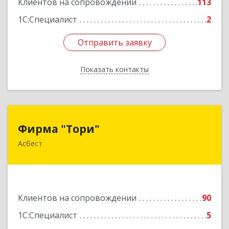
Клиентов на сопровождении
113
1С:Специалист
2
Отправить заявку
Отправить заявку
Показать контакты
Назад
Фирма "Тори"
Фирма "Тори"
Асбест
624286, Свердловская обл, Асбест г, Малышева
рп, Автомобилистов ул, дом № 7, кв.24
Подробнее
Клиентов на сопровождении
90
1С:Специалист
5