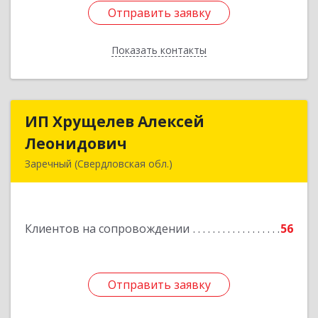
Отправить заявку
Отправить заявку
Показать контакты
Назад
ИП Хрущелев Алексей
ИП Хрущелев Алексей
Леонидович
Леонидович
Заречный (Свердловская обл.)
624250, Свердловская обл, Заречный г,
Курчатова ул, дом № 27/2, кв.57
Клиентов на сопровождении
56
Подробнее
Отправить заявку
Отправить заявку