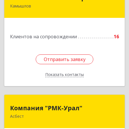
Камышлов
624860, Свердловская обл, Камышлов г, Ленина
ул, дом № 20
Подробнее
Клиентов на сопровождении
16
Отправить заявку
Отправить заявку
Показать контакты
Назад
Компания "РМК-Урал"
Компания "РМК-Урал"
Асбест
624260, Свердловская обл, Асбест г,
Ленинградская ул, дом № 1а, оф. 106