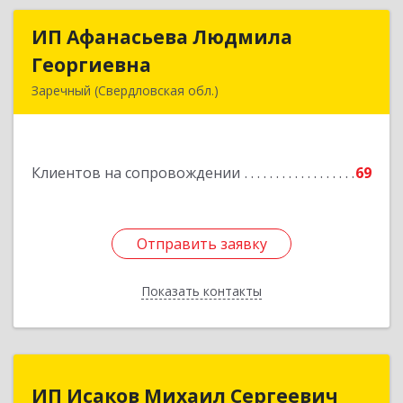
ИП Афанасьева Людмила
ИП Афанасьева Людмила
Георгиевна
Георгиевна
Заречный (Свердловская обл.)
624250, Свердловская обл, Заречный г,
Алещенкова ул, дом № 4, кв.46
Клиентов на сопровождении
69
Подробнее
Отправить заявку
Отправить заявку
Показать контакты
Назад
ИП Исаков Михаил Сергеевич
ИП Исаков Михаил Сергеевич