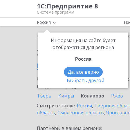
1С:Предприятие 8
Система программ
Россия
Пр
Главная
Сервисы ИТС
1C-UMI
1C-UMI в Кона
Информация на сайте будет
отображаться для региона
Заказать 1C-UMI
Россия
в Конаково
Да, все верно
Ознакомьтесь с информационными карт
Выбрать другой
внедрение продукта.
Тверь
Кимры
Конаково
Ржев
Смотрите также:
Россия
,
Тверская облас
область
,
Смоленская область
,
Ярославск
Партнеры в вашем регионе: