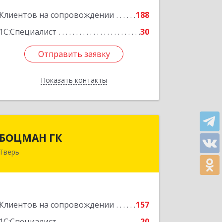
Подробнее
Клиентов на сопровождении
188
1С:Специалист
30
Отправить заявку
Отправить заявку
Показать контакты
Назад
БОЦМАН ГК
БОЦМАН ГК
Тверь
170100, Тверская обл, Тверь г, Лидии
Базановой ул, дом № 20, кв.X
Подробнее
Клиентов на сопровождении
157
1С:Специалист
20