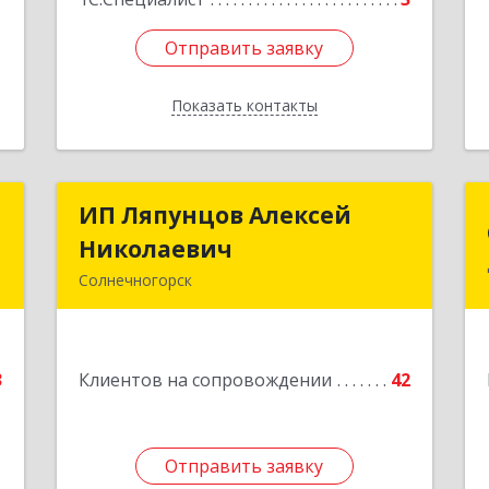
Отправить заявку
Отправить заявку
Показать контакты
Назад
p
ИП Ляпунцов Алексей
ИП Ляпунцов Алексей
Николаевич
Николаевич
я
Солнечногорск
6
Подробнее
е
3
Клиентов на сопровождении
42
1
Отправить заявку
Отправить заявку