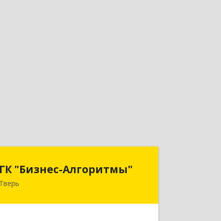
ГК "Бизнес-Алгоритмы"
ГК "Бизнес-Алгоритмы"
Тверь
170006, Тверская обл, Тверь г,
Брагина ул, дом № 6а, оф.300