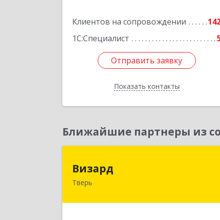
Подробне
Клиентов на сопровождении
14
1С:Специалист
Отправить заявку
Отправить заявку
Показать контакты
Назад
Ближайшие партнеры из со
Визар
Визард
Тверь
170006, Тверская обл, Тверь г
Учительская ул, дом № 59, оф.11