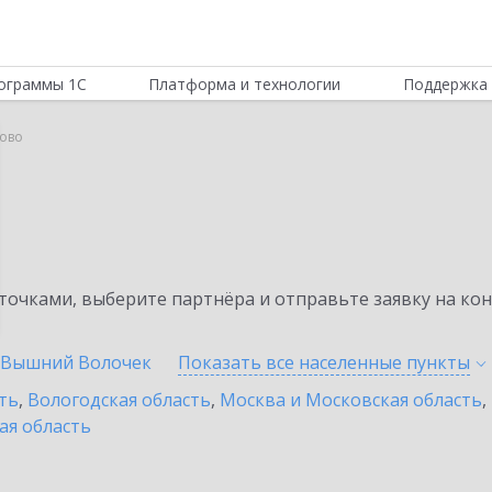
ограммы 1С
Платформа и технологии
Поддержка 
ково
очками, выберите партнёра и отправьте заявку на ко
Вышний Волочек
Показать все населенные
пункты
ть
,
Вологодская область
,
Москва и Московская область
,
ая область