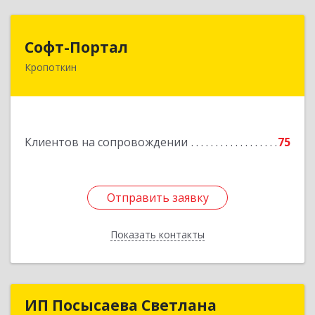
Софт-Портал
Софт-Портал
Кропоткин
352395, Краснодарский край, Кавказский р-н,
Кропоткин г, Лесной пер, дом № 15, кв.61
Подробнее
Клиентов на сопровождении
75
Отправить заявку
Отправить заявку
Показать контакты
Назад
ИП Посысаева Светлана
ИП Посысаева Светлана