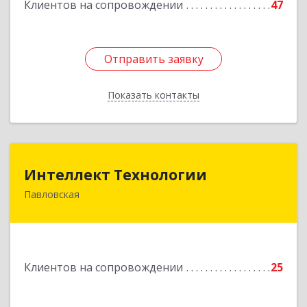
Клиентов на сопровождении
47
Отправить заявку
Отправить заявку
Показать контакты
Назад
Интеллект Технологии
Интеллект Технологии
Павловская
352040, Краснодарский край, Павловский р-н,
Павловская ст-ца, Октябрьская ул, дом № 214
Подробнее
Клиентов на сопровождении
25