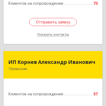
Клиентов на сопровождении
73
Отправить заявку
Отправить заявку
Показать контакты
Назад
ИП Корнев Александр Иванович
ИП Корнев Александр Иванович
Тбилисская
352360, Краснодарский край, Тбилисский р-н,
Тбилисская ст-ца, Первомайская ул, дом № 19/1
Подробнее
Клиентов на сопровождении
57