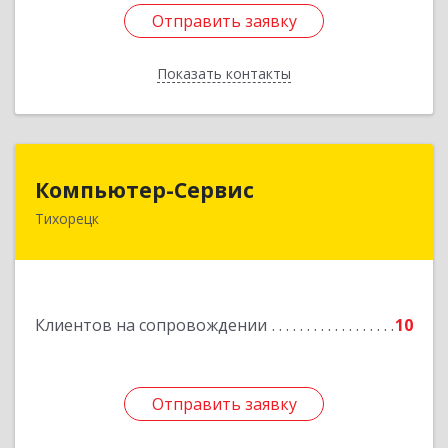
Отправить заявку
Отправить заявку
Показать контакты
Назад
Компьютер-Сервис
Компьютер-Сервис
Тихорецк
352040, Краснодарский край, Павловский р-н,
Павловская ст-ца, Горького ул, дом № 271
Подробнее
Клиентов на сопровождении
10
Отправить заявку
Отправить заявку