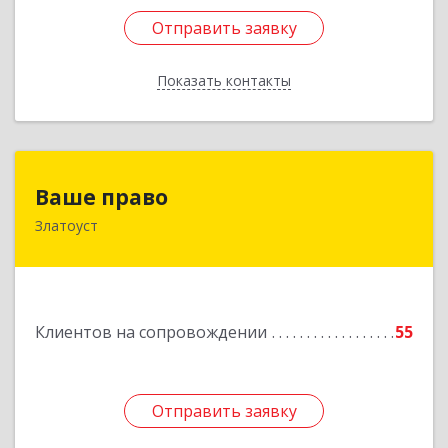
Отправить заявку
Отправить заявку
Показать контакты
Назад
Ваше право
Ваше право
Златоуст
456219, Челябинская обл, Златоуст г,
Молодежный кв-л, дом № 7, кв.136
Подробнее
Клиентов на сопровождении
55
Отправить заявку
Отправить заявку