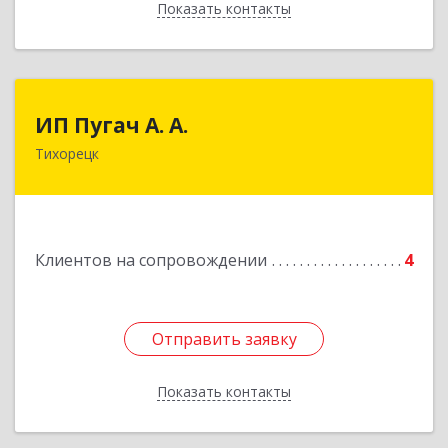
Показать контакты
Назад
ИП Пугач А. А.
ИП Пугач А. А.
Тихорецк
352114, Краснодарский край, Тихорецкий р-н,
Еремизино-Борисовская ст, Школьная ул, дом
№ 97
Подробнее
Клиентов на сопровождении
4
Отправить заявку
Отправить заявку
Показать контакты
Назад