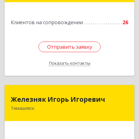
Подробнее
Клиентов на сопровождении
26
Отправить заявку
Отправить заявку
Показать контакты
Назад
Железняк Игорь Игоревич
Железняк Игорь Игоревич
Тимашевск
352700, Краснодарский край, Тимашевский р-н,
Тимашевск г, Смоленская ул, 42
Подробнее