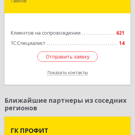
Тамбов
392000, Тамбовская обл, Тамбов г, Советская
ул, дом № 191
Подробнее
Клиентов на сопровождении
621
1С:Специалист
14
Отправить заявку
Отправить заявку
Показать контакты
Назад
Ближайшие партнеры из соседних
регионов
ГК ПРОФИТ
ГК ПРОФИТ