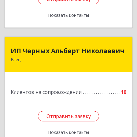
Показать контакты
Назад
ИП Черных Альберт Николаевич
ИП Черных Альберт Николаевич
Елец
399771, Липецкая обл, Елец г, Н.Гусевой ул, 56А
Подробнее
Клиентов на сопровождении
10
Отправить заявку
Отправить заявку
Показать контакты
Назад