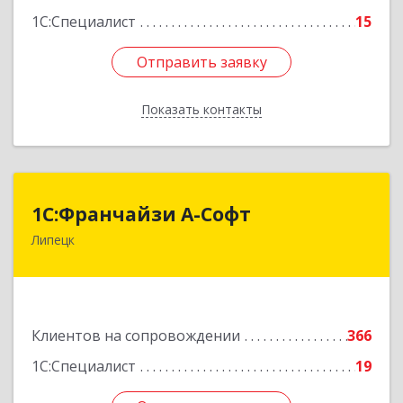
1С:Специалист
15
Отправить заявку
Отправить заявку
Показать контакты
Назад
1С:Франчайзи А-Софт
1С:Франчайзи А-Софт
Липецк
398059, Липецкая обл, Липецк г, Фрунзе ул,
дом № 27
Подробнее
Клиентов на сопровождении
366
1С:Специалист
19