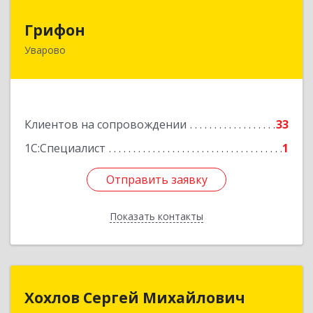
Грифон
Грифон
Уварово
393461, Тамбовская обл, Уварово г, Южная ул,
дом № 40А
Подробнее
Клиентов на сопровождении
33
1С:Специалист
1
Отправить заявку
Отправить заявку
Показать контакты
Назад
Хохлов Сергей Михайлович
Хохлов Сергей Михайлович