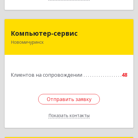
Компьютер-сервис
Компьютер-сервис
Новомичуринск
391160, Рязанская обл, Пронский р-н,
Новомичуринск г, Смирягина пр-кт, дом № 27-
46
Подробнее
Клиентов на сопровождении
48
Отправить заявку
Отправить заявку
Показать контакты
Назад