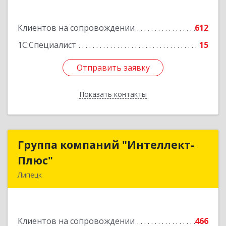
Подробнее
Клиентов на сопровождении
612
1С:Специалист
15
Отправить заявку
Отправить заявку
Показать контакты
Назад
Группа компаний "Интеллект-
Группа компаний "Интеллект-
Плюс"
Плюс"
Липецк
398024, Липецкая обл, Липецк г, Победы пл,
дом № 8, 306
Клиентов на сопровождении
466
Подробнее