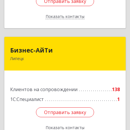
Отправить заявку
Отправить заявку
Показать контакты
Назад
Бизнес-АйТи
Бизнес-АйТи
Липецк
398008, Липецкая обл, Липецк г, 50 лет НЛМК
ул, дом № 11, пом.18
Подробнее
Клиентов на сопровождении
138
1С:Специалист
1
Отправить заявку
Отправить заявку
Показать контакты
Назад