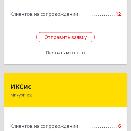
Подробнее
Клиентов на сопровождении
12
Отправить заявку
Отправить заявку
Показать контакты
Назад
ИКСис
ИКСис
Мичуринск
393761, Тамбовская обл, Мичуринск г,
Набережная ул, дом № 275
Подробнее
Клиентов на сопровождении
6