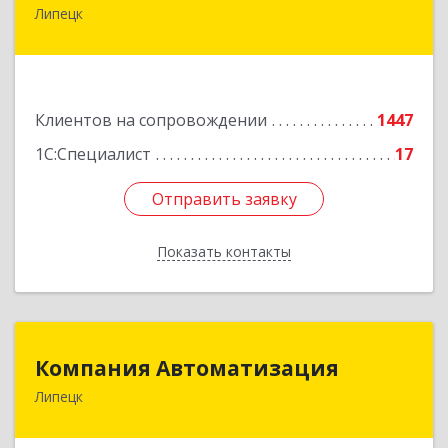
Липецк
398001, Липецкая обл, Липецк г, Советская ул,
дом № 66Б, пом.8
Подробнее
Клиентов на сопровождении
1447
1С:Специалист
17
Отправить заявку
Отправить заявку
Показать контакты
Назад
Компания Автоматизация
Компания Автоматизация
Липецк
398001, Липецкая обл, Липецк г, Победы пл,
дом № 8