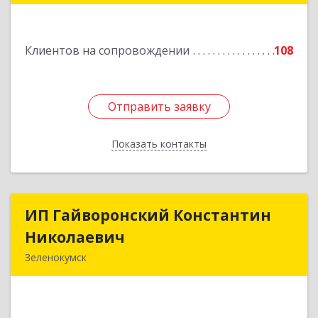
Подробнее
Клиентов на сопровождении
108
Отправить заявку
Отправить заявку
Показать контакты
Назад
ИП Гайворонский Константин
ИП Гайворонский Константин
Николаевич
Николаевич
Зеленокумск
357910, Ставропольский край, Советский р-н,
Зеленокумск г, Ленина пл, дом № 6, оф.4