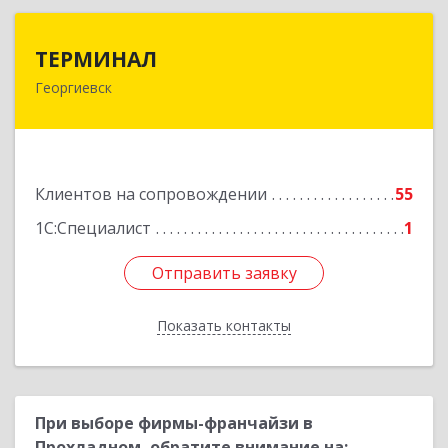
ТЕРМИНАЛ
ТЕРМИНАЛ
Георгиевск
357820, Ставропольский край, Георгиевск г,
Калинина ул, дом № 109
Подробнее
Клиентов на сопровождении
55
1С:Специалист
1
Отправить заявку
Отправить заявку
Показать контакты
Назад
При выборе фирмы-франчайзи в
Прохладном, обратите внимание на: