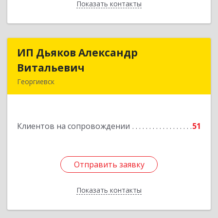
Показать контакты
Назад
ИП Дьяков Александр
ИП Дьяков Александр
Витальевич
Витальевич
Георгиевск
Подробнее
Клиентов на сопровождении
51
Отправить заявку
Отправить заявку
Показать контакты
Назад