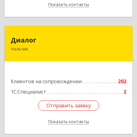
Показать контакты
Назад
Диалог
Диалог
Нальчик
360016, Кабардино-Балкарская Респ, Нальчик г,
Калюжного ул, дом № 3, этаж 2
Подробнее
Клиентов на сопровождении
202
1С:Специалист
2
Отправить заявку
Отправить заявку
Показать контакты
Назад