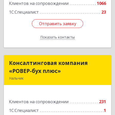
Клиентов на сопровождении
1066
1С:Специалист
23
Отправить заявку
Отправить заявку
Показать контакты
Назад
Консалтинговая компания
Консалтинговая компания
«РОВЕР-бух плюс»
«РОВЕР-бух плюс»
Нальчик
360004, Кабардино-Балкарская Респ, Нальчик г,
Кирова ул, дом № 233
Клиентов на сопровождении
231
Подробнее
1С:Специалист
1