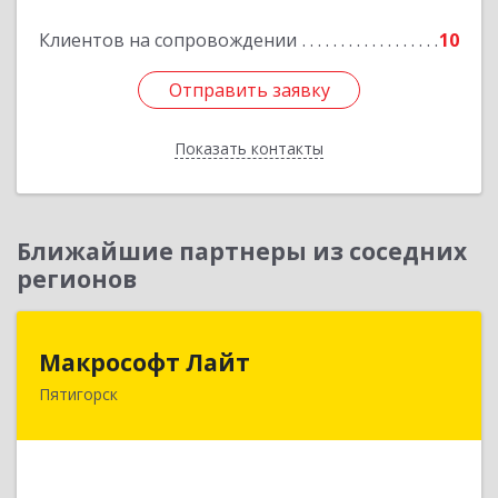
Подробнее
Клиентов на сопровождении
10
Отправить заявку
Отправить заявку
Показать контакты
Назад
Ближайшие партнеры из соседних
регионов
Макрософт Лайт
Макрософт Лайт
Пятигорск
357501, Ставропольский край, Пятигорск г,
Коста Хетагурова ул, дом № 4
Подробнее