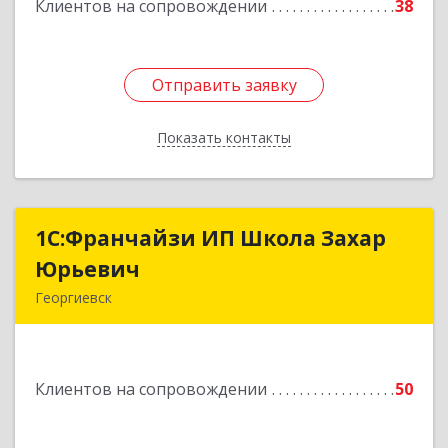
Клиентов на сопровождении
38
Подробнее
Отправить заявку
Отправить заявку
Показать контакты
Назад
1С:Франчайзи ИП Школа Захар
1С:Франчайзи ИП Школа Захар
Юрьевич
Юрьевич
Георгиевск
357840, Ставропольский край, Георгиевский р-
н, Александрийская ст-ца, Курдюмовский пер,
дом № 10
Клиентов на сопровождении
50
Подробнее