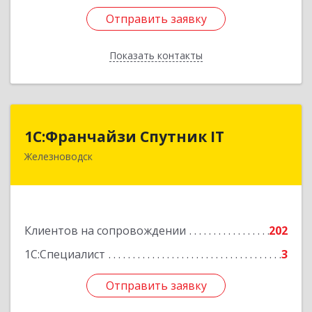
Отправить заявку
Отправить заявку
Показать контакты
Назад
1С:Франчайзи Спутник IT
1С:Франчайзи Спутник IT
Железноводск
357430, Ставропольский край, город-курорт
Железноводск, Иноземцево п, Свободы ул, дом
№ 136
Подробнее
Клиентов на сопровождении
202
1С:Специалист
3
Отправить заявку
Отправить заявку