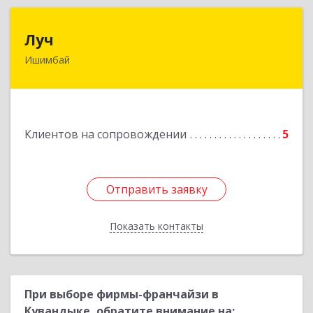
Луч
Луч
Ишимбай
453215, Башкортостан Респ, Ишимбайский р-н,
Ишимбай г, Ленина пр-кт, дом № 29, кв.29
Подробнее
Клиентов на сопровождении
5
Отправить заявку
Отправить заявку
Показать контакты
Назад
При выборе фирмы-франчайзи в
Кувандыке, обратите внимание на: