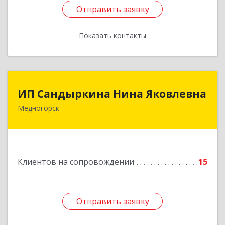
Отправить заявку
Отправить заявку
Показать контакты
Назад
ИП Сандыркина Нина Яковлевна
ИП Сандыркина Нина Яковлевна
Медногорск
462270, Оренбургская обл, Медногорск г,
Металлургов ул, дом № 19, кв.22
Подробнее
Клиентов на сопровождении
15
Отправить заявку
Отправить заявку