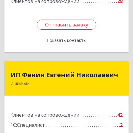
Клиентов на сопровождении
28
Отправить заявку
Отправить заявку
Показать контакты
Назад
ИП Фенин Евгений Николаевич
ИП Фенин Евгений Николаевич
Ишимбай
453211, Башкортостан Респ, Ишимбайский р-н,
Ишимбай г, Мустая Карима ул, дом № 31
Подробнее
Клиентов на сопровождении
42
1С:Специалист
2