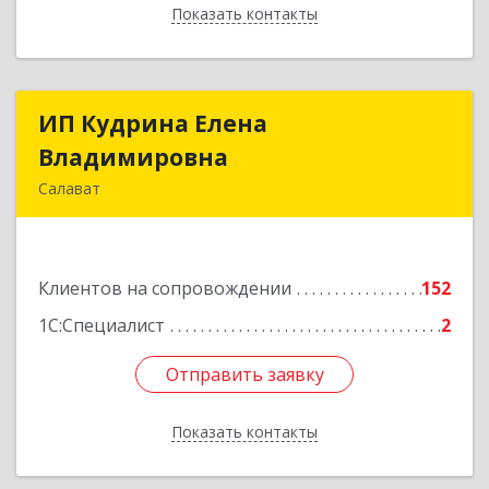
Показать контакты
Назад
ИП Кудрина Елена
ИП Кудрина Елена
Владимировна
Владимировна
Салават
453265, Башкортостан Респ, Салават г,
Бекетова ул, дом № 10, кв.87
Клиентов на сопровождении
152
Подробнее
1С:Специалист
2
Отправить заявку
Отправить заявку
Показать контакты
Назад