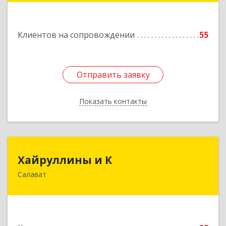
Клиентов на сопровождении
55
Отправить заявку
Отправить заявку
Показать контакты
Назад
Хайруллины и К
Хайруллины и К
Салават
453251, Башкортостан Респ, Салават г,
Островского ул, дом № 61
Подробнее