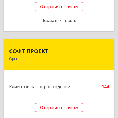
Отправить заявку
Отправить заявку
Показать контакты
Назад
СОФТ ПРОЕКТ
СОФТ ПРОЕКТ
Орск
462430, Оренбургская обл, Орск г,
Добровольского ул, дом № 23, кв.11
Подробнее
Клиентов на сопровождении
144
Отправить заявку
Отправить заявку