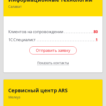
Салават
453259, Башкортостан Респ, Салават г,
Северная ул, дом № 15, оф.108
Подробнее
Клиентов на сопровождении
80
1С:Специалист
1
Отправить заявку
Отправить заявку
Показать контакты
Назад
Сервисный центр ARS
Сервисный центр ARS
Мелеуз
Подробнее