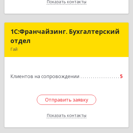
Показать контакты
Назад
1С:Франчайзинг. Бухгалтерский
1С:Франчайзинг. Бухгалтерский
отдел
отдел
Гай
462635, Оренбургская обл, Гай г, Победы пр-кт,
дом № 1, кв.12
Клиентов на сопровождении
5
Подробнее
Отправить заявку
Отправить заявку
Показать контакты
Назад