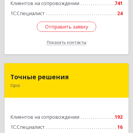
Клиентов на сопровождении
741
1С:Специалист
24
Отправить заявку
Отправить заявку
Показать контакты
Назад
Точные решения
Точные решения
Орск
462403, Оренбургская обл, Орск г,
Краматорская ул, дом № 2Б, пом.3, этаж 1, офис
2
Подробнее
Клиентов на сопровождении
192
1С:Специалист
16