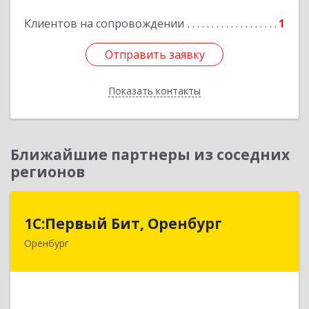
Подробнее
Клиентов на сопровождении
1
Отправить заявку
Отправить заявку
Показать контакты
Назад
Ближайшие партнеры из соседних
регионов
1С:Первый Бит, Оренбург
1С:Первый Бит, Оренбург
Оренбург
460044, Оренбургская обл, Оренбург, Березка
ул, дом № 2/5, пом.4
Подробнее