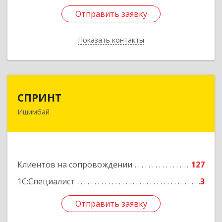
Отправить заявку
Отправить заявку
Показать контакты
Назад
СПРИНТ
СПРИНТ
Ишимбай
453201, Башкортостан Респ, Ишимбайский р-н,
Ишимбай г, Якупа Кулмыя ул, дом № 25
Подробнее
Клиентов на сопровождении
127
1С:Специалист
3
Отправить заявку
Отправить заявку