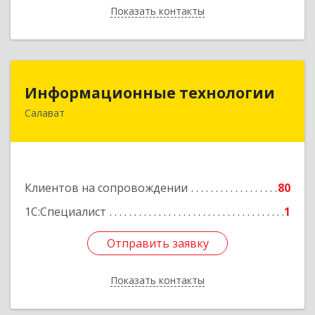
Показать контакты
Назад
Информационные технологии
Информационные технологии
Салават
453259, Башкортостан Респ, Салават г,
Северная ул, дом № 15, оф.108
Подробнее
Клиентов на сопровождении
80
1С:Специалист
1
Отправить заявку
Отправить заявку
Показать контакты
Назад