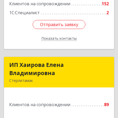
Клиентов на сопровождении
152
Подробнее
1С:Специалист
2
Отправить заявку
Отправить заявку
Показать контакты
Назад
ИП Хаирова Елена
ИП Хаирова Елена
Владимировна
Владимировна
Стерлитамак
Подробнее
Клиентов на сопровождении
89