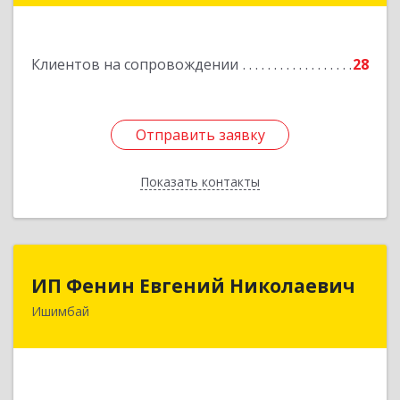
Подробнее
Клиентов на сопровождении
28
Отправить заявку
Отправить заявку
Показать контакты
Назад
ИП Фенин Евгений Николаевич
ИП Фенин Евгений Николаевич
Ишимбай
453211, Башкортостан Респ, Ишимбайский р-н,
Ишимбай г, Мустая Карима ул, дом № 31
Подробнее