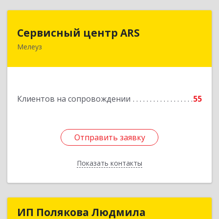
Сервисный центр ARS
Сервисный центр ARS
Мелеуз
Подробнее
Клиентов на сопровождении
55
Отправить заявку
Отправить заявку
Показать контакты
Назад
ИП Полякова Людмила
ИП Полякова Людмила