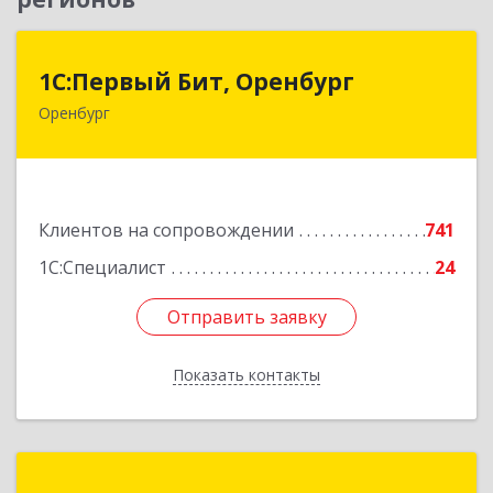
1С:Первый Бит, Оренбург
1С:Первый Бит, Оренбург
Оренбург
460044, Оренбургская обл, Оренбург, Березка
ул, дом № 2/5, пом.4
Подробнее
Клиентов на сопровождении
741
1С:Специалист
24
Отправить заявку
Отправить заявку
Показать контакты
Назад
КА ЛиКом