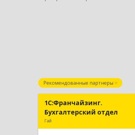
Рекомендованные партнеры
1С:Франчайзинг.
1С:Франчайзинг
Бухгалтерский отдел
Бухгалтерский отде
Гай
462635, Оренбургская обл, Гай г
Победы пр-кт, дом № 1, кв.1