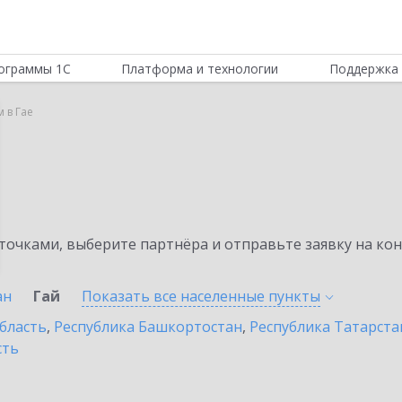
ограммы 1С
Платформа и технологии
Поддержка 
 в Гае
очками, выберите партнёра и отправьте заявку на ко
ан
Гай
Показать все населенные
пункты
бласть
,
Республика Башкортостан
,
Республика Татарста
сть