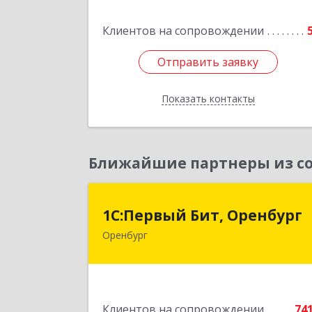
Клиентов на сопровождении
Подробне
Отправить заявку
Отправить заявку
Показать контакты
Назад
Ближайшие партнеры из со
1С:Первый Бит, Оренбур
1С:Первый Бит, Оренбург
Оренбург
460044, Оренбургская обл, Оренбург
Березка ул, дом № 2/5, пом.
Подробне
Клиентов на сопровождении
74