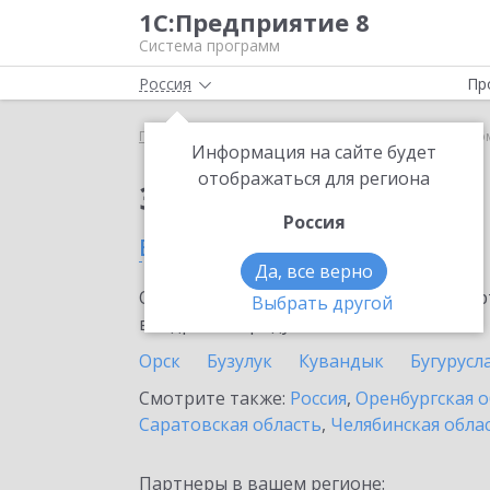
1С:Предприятие 8
Система программ
Россия
Пр
Главная
Сервисы ИТС
1С-Такском
1С-Такском
Информация на сайте будет
отображаться для региона
Заказать 1С-Такском
Россия
в Гае
Да, все верно
Ознакомьтесь с информационными карт
Выбрать другой
внедрение продукта.
Орск
Бузулук
Кувандык
Бугурусл
Смотрите также:
Россия
,
Оренбургская о
Саратовская область
,
Челябинская обла
Партнеры в вашем регионе: