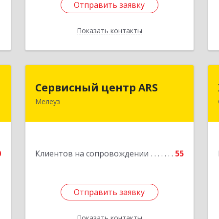
Отправить заявку
Отправить заявку
Показать контакты
Назад
е
Сервисный центр ARS
Сервисный центр ARS
и
Мелеуз
Подробнее
т
8
0
Клиентов на сопровождении
55
е
1
Отправить заявку
Отправить заявку
Показать контакты
Назад