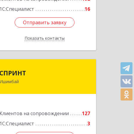
1С:Специалист
16
Отправить заявку
Отправить заявку
Показать контакты
Назад
СПРИНТ
СПРИНТ
Ишимбай
453201, Башкортостан Респ,
Ишимбайский р-н, Ишимбай г, Якупа
Кулмыя ул, дом № 25
Подробнее
Клиентов на сопровождении
127
1С:Специалист
3