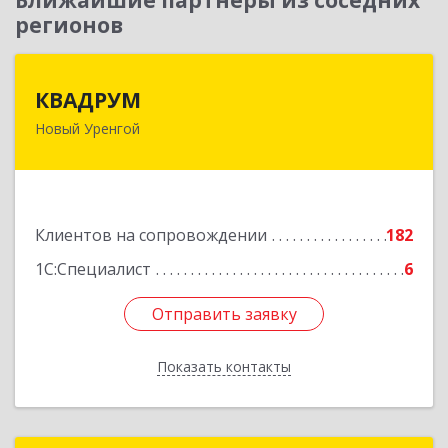
Ближайшие партнеры из соседних
регионов
КВАДРУМ
КВАДРУМ
Новый Уренгой
629309, Ямало-Ненецкий АО, Новый Уренгой г,
Северное Кольцо ул, дом № 14
Подробнее
Клиентов на сопровождении
182
1С:Специалист
6
Отправить заявку
Отправить заявку
Показать контакты
Назад