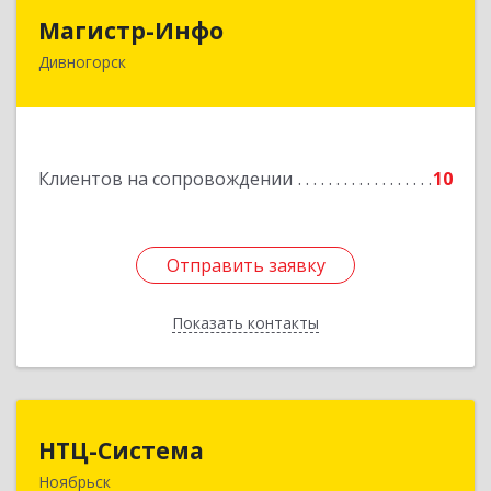
Магистр-Инфо
Магистр-Инфо
Дивногорск
663090 Красноярский край Дивногорск г
Бочкина ул дом № 23
Подробнее
Клиентов на сопровождении
10
Отправить заявку
Отправить заявку
Показать контакты
Назад
НТЦ-Система
НТЦ-Система
Ноябрьск
629804, Ямало-Ненецкий АО, Ноябрьск г, 60 лет