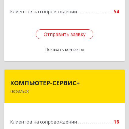
Подробнее
Клиентов на сопровождении
54
Отправить заявку
Отправить заявку
Показать контакты
Назад
КОМПЬЮТЕР-СЕРВИС+
КОМПЬЮТЕР-СЕРВИС+
Норильск
663319, Красноярский край, Норильск г,
Молодежный проезд, дом № 19а, кв.1
Подробнее
Клиентов на сопровождении
16