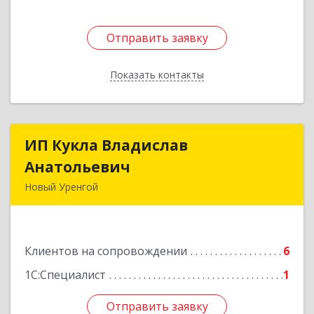
Отправить заявку
Отправить заявку
Показать контакты
Назад
ИП Кукла Владислав
ИП Кукла Владислав
Анатольевич
Анатольевич
Новый Уренгой
629306, Ямало-Ненецкий АО, Новый Уренгой г,
Интернациональная ул, дом № 2, кв.57
Клиентов на сопровождении
6
Подробнее
1С:Специалист
1
Отправить заявку
Отправить заявку