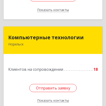
Показать контакты
Назад
Компьютерные технологии
Компьютерные технологии
Норильск
663302, Красноярский край, Норильск г,
Комсомольская ул, дом № 48А, кв.55
Подробнее
Клиентов на сопровождении
18
Отправить заявку
Отправить заявку
Показать контакты
Назад