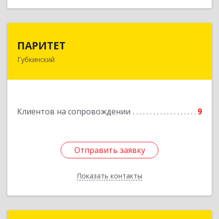
ПАРИТЕТ
ПАРИТЕТ
Губкинский
629830, Ямало-Ненецкий АО, Губкинский г, 9-й
мкр, дом № 35, оф.1
Подробнее
Клиентов на сопровождении
9
Отправить заявку
Отправить заявку
Показать контакты
Назад