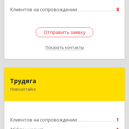
Клиентов на сопровождении
8
Подробнее
Отправить заявку
Отправить заявку
Показать контакты
Назад
Трудяга
Трудяга
Новоалтайск
658080, Алтайский край, Новоалтайск г,
Прудская ул, дом № 10-21
Подробнее
Клиентов на сопровождении
1