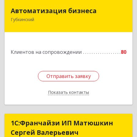
Автоматизация бизнеса
Автоматизация бизнеса
Губкинский
629830, Ямало-Ненецкий АО, Губкинский г,
мкр.6, дом № 5
Подробнее
Клиентов на сопровождении
80
Отправить заявку
Отправить заявку
Показать контакты
Назад
1С:Франчайзи ИП Матюшкин
1С:Франчайзи ИП Матюшкин
Сергей Валерьевич
Сергей Валерьевич