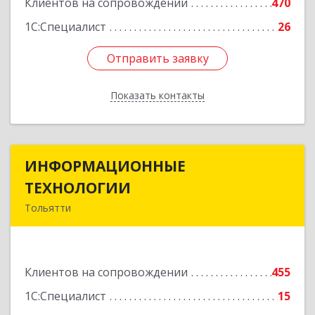
Клиентов на сопровождении
470
1С:Специалист
26
Отправить заявку
Отправить заявку
Показать контакты
Назад
ИНФОРМАЦИОННЫЕ
ИНФОРМАЦИОННЫЕ
ТЕХНОЛОГИИ
ТЕХНОЛОГИИ
Тольятти
445043, Самарская обл, Тольятти г, Южное ш,
дом № 161, корпус 2.1, оф.309А
Клиентов на сопровождении
455
Подробнее
1С:Специалист
15