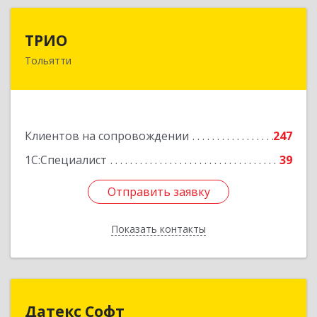
ТРИО
ТРИО
Тольятти
445004, Самарская обл, Тольятти г,
Автозаводское ш, дом № 21, оф.200
Подробнее
Клиентов на сопровождении
247
1С:Специалист
39
Отправить заявку
Отправить заявку
Показать контакты
Назад
Датекс Софт
Датекс Софт