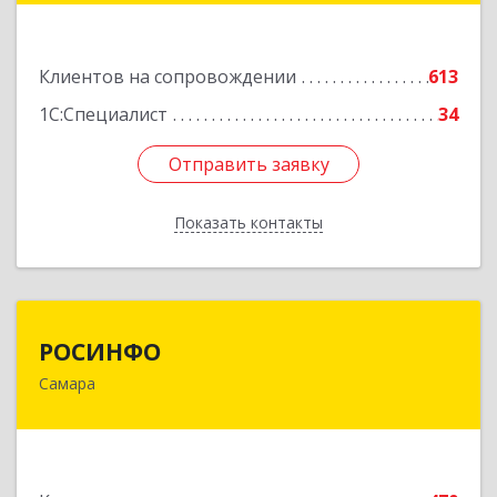
Подробнее
Клиентов на сопровождении
613
1С:Специалист
34
Отправить заявку
Отправить заявку
Показать контакты
Назад
РОСИНФО
РОСИНФО
Самара
443069, Самарская обл, Самара г, Авроры ул,
дом № 110, оф.24
Подробнее