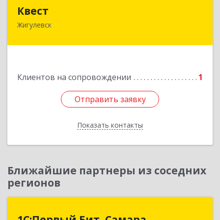
Квест
Квест
Жигулевск
445350, Самарская обл., Жигулевск, ул.Пушкина,
21, офис 4
Подробнее
Клиентов на сопровождении
1
Отправить заявку
Отправить заявку
Показать контакты
Назад
Ближайшие партнеры из соседних
регионов
1С:Первый Бит, Самара
1С:Первый Бит, Самара