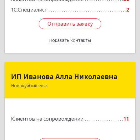
1С:Специалист
2
Отправить заявку
Отправить заявку
Показать контакты
Назад
ИП Иванова Алла Николаевна
ИП Иванова Алла Николаевна
Новокуйбышевск
446 201, Самарская обл.,
г.Новокуйбышевск,ул.Ворошилова,д.30,кв.70
Подробнее
Клиентов на сопровождении
11