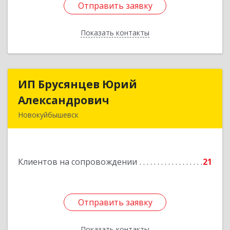
Отправить заявку
Отправить заявку
Показать контакты
Назад
ИП Брусянцев Юрий
ИП Брусянцев Юрий
Александрович
Александрович
Новокуйбышевск
446200, Самарская обл, Новокуйбышевск г,
Гагарина 11
Клиентов на сопровождении
21
Подробнее
Отправить заявку
Отправить заявку
Показать контакты
Назад