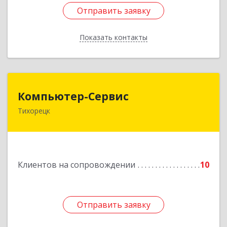
Отправить заявку
Отправить заявку
Показать контакты
Назад
Компьютер-Сервис
Компьютер-Сервис
Тихорецк
352040, Краснодарский край, Павловский р-н,
Павловская ст-ца, Горького ул, дом № 271
Подробнее
Клиентов на сопровождении
10
Отправить заявку
Отправить заявку