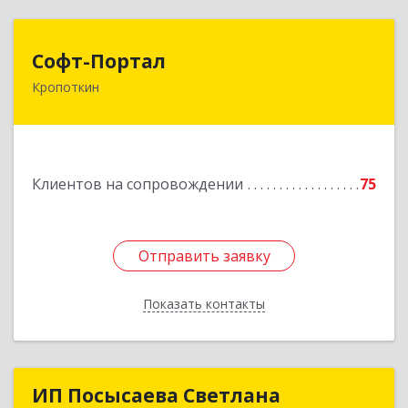
Софт-Портал
Софт-Портал
Кропоткин
352395, Краснодарский край, Кавказский р-н,
Кропоткин г, Лесной пер, дом № 15, кв.61
Подробнее
Клиентов на сопровождении
75
Отправить заявку
Отправить заявку
Показать контакты
Назад
ИП Посысаева Светлана
ИП Посысаева Светлана