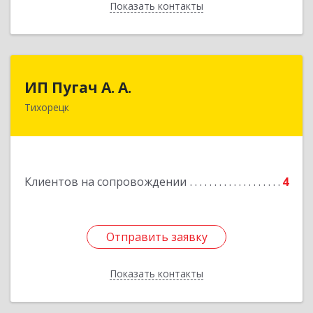
Показать контакты
Назад
ИП Пугач А. А.
ИП Пугач А. А.
Тихорецк
352114, Краснодарский край, Тихорецкий р-н,
Еремизино-Борисовская ст, Школьная ул, дом
№ 97
Подробнее
Клиентов на сопровождении
4
Отправить заявку
Отправить заявку
Показать контакты
Назад