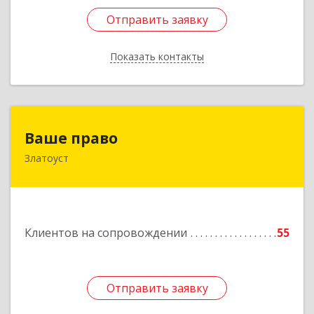
Отправить заявку
Отправить заявку
Показать контакты
Назад
Ваше право
Ваше право
Златоуст
456219, Челябинская обл, Златоуст г,
Молодежный кв-л, дом № 7, кв.136
Подробнее
Клиентов на сопровождении
55
Отправить заявку
Отправить заявку