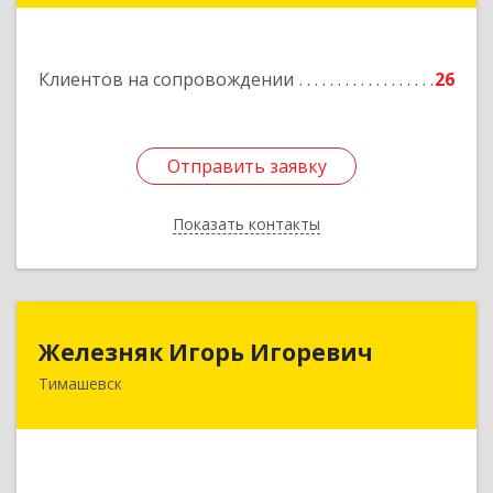
Подробнее
Клиентов на сопровождении
26
Отправить заявку
Отправить заявку
Показать контакты
Назад
Железняк Игорь Игоревич
Железняк Игорь Игоревич
Тимашевск
352700, Краснодарский край, Тимашевский р-н,
Тимашевск г, Смоленская ул, 42
Подробнее