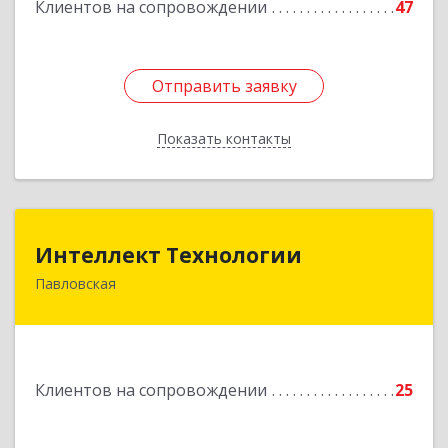
Клиентов на сопровождении
47
Отправить заявку
Отправить заявку
Показать контакты
Назад
Интеллект Технологии
Интеллект Технологии
Павловская
352040, Краснодарский край, Павловский р-н,
Павловская ст-ца, Октябрьская ул, дом № 214
Подробнее
Клиентов на сопровождении
25