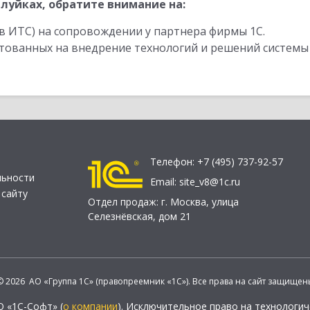
луйках, обратите внимание на:
в ИТС) на сопровождении у партнера фирмы 1С.
стованных на внедрение технологий и решений системы
Телефон:
+7 (495) 737-92-57
льности
Email:
site_v8@1c.ru
 сайту
Отдел продаж:
г. Москва
,
улица
Селезнёвская, дом 21
© 2026 АО «Группа 1С» (правопреемник «1С»). Все права на сайт защищен
О «1С-Софт» (
о компании
). Исключительное право на технологи