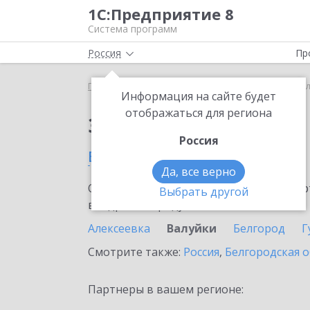
1С:Предприятие 8
Система программ
Россия
Пр
Главная
Сервисы ИТС
1C-Store
1C-Store в Ва
Информация на сайте будет
отображаться для региона
Заказать 1C-Store
Россия
в Валуйках
Да, все верно
Ознакомьтесь с информационными карт
Выбрать другой
внедрение продукта.
Алексеевка
Валуйки
Белгород
Г
Смотрите также:
Россия
,
Белгородская о
Партнеры в вашем регионе: