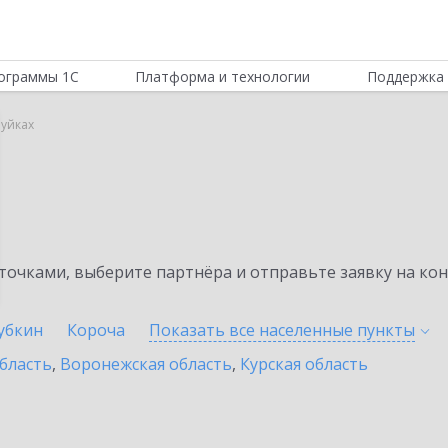
ограммы 1С
Платформа и технологии
Поддержка 
луйках
очками, выберите партнёра и отправьте заявку на ко
убкин
Короча
Показать все населенные
пункты
бласть
,
Воронежская область
,
Курская область