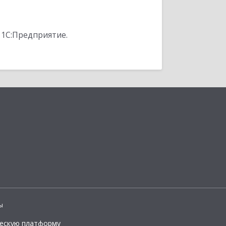
 1С:Предприятие.
ы
ческую платформу