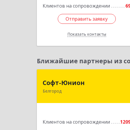
Клиентов на сопровождении
6
Подробне
Отправить заявку
Отправить заявку
Показать контакты
Назад
Ближайшие партнеры из со
Софт-Юнио
Софт-Юнион
Белгород
308014, Белгородская обл, Белгород г
Садовая ул, дом № 3а, оф.4/
Подробне
Клиентов на сопровождении
120