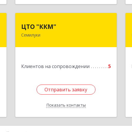
р
ЦТО "ККМ"
ЦТО "ККМ"
ч
Семилуки
Подробнее
,
а
6
1
Клиентов на сопровождении
5
е
Отправить заявку
Отправить заявку
Показать контакты
Назад