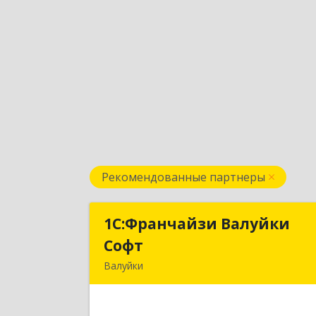
Рекомендованные партнеры
1С:Франчайзи Валуйки
1С:Франчайзи Валуйк
Софт
Соф
Валуйки
309996, Белгородская обл, Валуйки г
Горького, дом № 21, кв.2