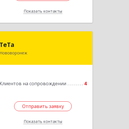
Показать контакты
Назад
ТеТа
ТеТа
Нововоронеж
396 073, Нововоронеж г, а/я, дом № 30
Подробнее
Клиентов на сопровождении
4
Отправить заявку
Отправить заявку
Показать контакты
Назад