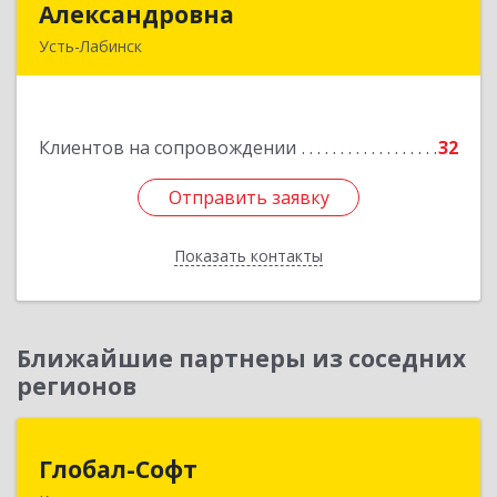
Александровна
Александровна
Усть-Лабинск
352330, Краснодарский край, Усть-Лабинск г,
Зои Космодемьянской ул, дом № 192
Клиентов на сопровождении
32
Подробнее
Отправить заявку
Отправить заявку
Показать контакты
Назад
Ближайшие партнеры из соседних
регионов
Глобал-Софт
Глобал-Софт