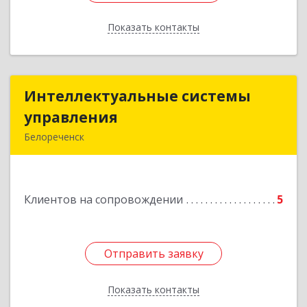
Показать контакты
Назад
Интеллектуальные системы
Интеллектуальные системы
управления
управления
Белореченск
352630, Краснодарский край, Белореченск г,
Луценко ул, дом № 103
Клиентов на сопровождении
5
Подробнее
Отправить заявку
Отправить заявку
Показать контакты
Назад