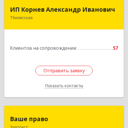
ИП Корнев Александр Иванович
ИП Корнев Александр Иванович
Тбилисская
352360, Краснодарский край, Тбилисский р-н,
Тбилисская ст-ца, Первомайская ул, дом № 19/1
Подробнее
Клиентов на сопровождении
57
Отправить заявку
Отправить заявку
Показать контакты
Назад
Ваше право
Ваше право
Златоуст