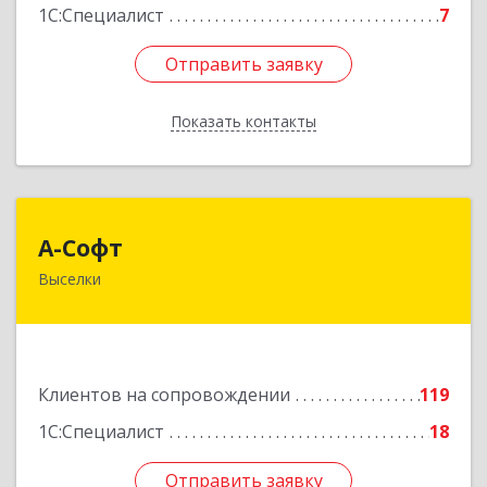
1С:Специалист
7
Отправить заявку
Отправить заявку
Показать контакты
Назад
А-Софт
А-Софт
Выселки
353100, Краснодарский край, Выселковский
район, Выселки ст-ца, Степная ул, дом № 1
Подробнее
Клиентов на сопровождении
119
1С:Специалист
18
Отправить заявку
Отправить заявку