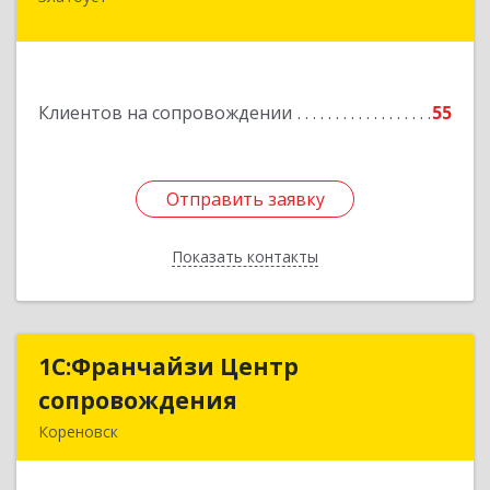
456219, Челябинская обл, Златоуст г,
Молодежный кв-л, дом № 7, кв.136
Подробнее
Клиентов на сопровождении
55
Отправить заявку
Отправить заявку
Показать контакты
Назад
1С:Франчайзи Центр
1С:Франчайзи Центр
сопровождения
сопровождения
Кореновск
Подробнее