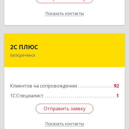
Показать контакты
Назад
2С ПЛЮС
2С ПЛЮС
Белореченск
352630, Краснодарский край, Белореченский р-
н, Белореченск г, Мира ул, дом № 63
Подробнее
Клиентов на сопровождении
92
1С:Специалист
1
Отправить заявку
Отправить заявку
Показать контакты
Назад