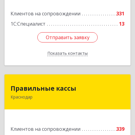
Подробнее
Клиентов на сопровождении
331
1С:Специалист
13
Отправить заявку
Отправить заявку
Показать контакты
Назад
Правильные кассы
Правильные кассы
Краснодар
350075, Краснодарский край, Краснодар г, им
Стасова ул, дом № 184, оф.16
Подробнее
Клиентов на сопровождении
339