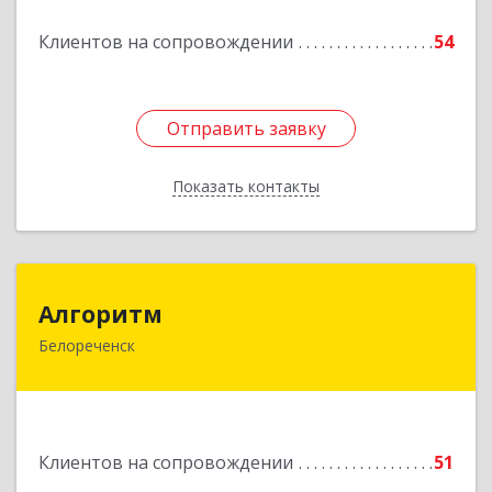
Клиентов на сопровождении
54
Отправить заявку
Отправить заявку
Показать контакты
Назад
Алгоритм
Алгоритм
Белореченск
352630, Краснодарский край, Белореченский р-
н, Белореченск г, Гоголя ул, дом № 53, кв.75
Подробнее
Клиентов на сопровождении
51