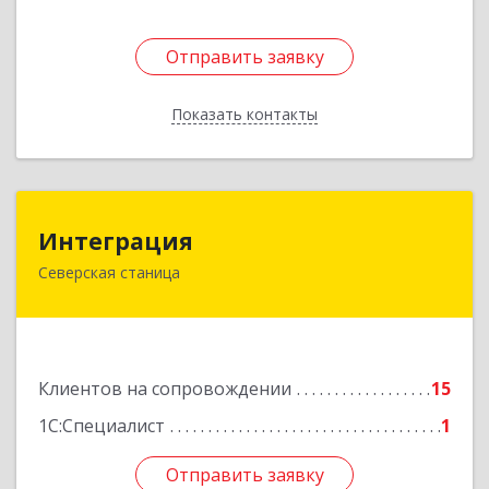
Отправить заявку
Отправить заявку
Показать контакты
Назад
Интеграция
Интеграция
Северская станица
353240, Краснодарский край, Северская ст-ца,
Первомайская ул, дом № 28
Подробнее
Клиентов на сопровождении
15
1С:Специалист
1
Отправить заявку
Отправить заявку