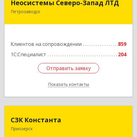
Неосистемы Северо-Запад ЛТД
Петрозаводск
185001, Карелия Респ, Петрозаводск г,
Первомайский (Первомайский р-н) пр-кт, дом
№ 54, пом.27
Подробнее
Клиентов на сопровождении
859
1С:Специалист
204
Отправить заявку
Отправить заявку
Показать контакты
Назад
СЗК Константа
СЗК Константа
Приозерск
188760, Ленинградская обл, Приозерск г,