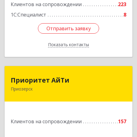
Клиентов на сопровождении
223
1С:Специалист
8
Отправить заявку
Отправить заявку
Показать контакты
Назад
Приоритет АйТи
Приоритет АйТи
Приозерск
188760, Ленинградская обл, Приозерский р-н,
Приозерск г, Калинина ул, дом № 39, этаж 2,
ком. 31
Подробнее
Клиентов на сопровождении
157