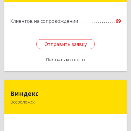
11А
Подробнее
Клиентов на сопровождении
69
Отправить заявку
Отправить заявку
Показать контакты
Назад
Виндекс
Виндекс
Всеволожск
188643, Ленинградская обл, Всеволожский р-н,
Всеволожск г, Шинников ул, дом № 2, корпус 5,
оф.47