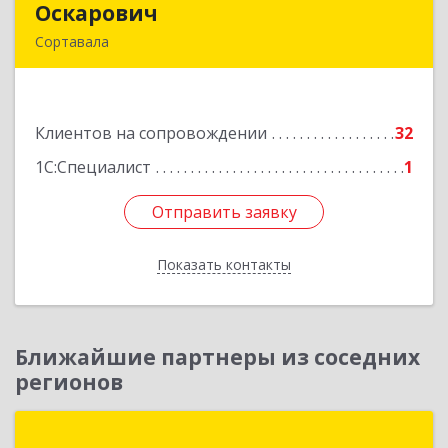
Оскарович
Оскарович
Сортавала
186790, Карелия Респ, Сортавала г, Кирова ул,
дом № 6, кв.9
Клиентов на сопровождении
32
Подробнее
1С:Специалист
1
Отправить заявку
Отправить заявку
Показать контакты
Назад
Ближайшие партнеры из соседних
регионов
Неосистемы Северо-Запад ЛТД