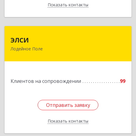
Показать контакты
Назад
ЭЛСИ
ЭЛСИ
Лодейное Поле
187700, Ленинградская обл, Лодейное Поле г,
Коммунаров ул, дом № 7
Подробнее
Клиентов на сопровождении
99
Отправить заявку
Отправить заявку
Показать контакты
Назад