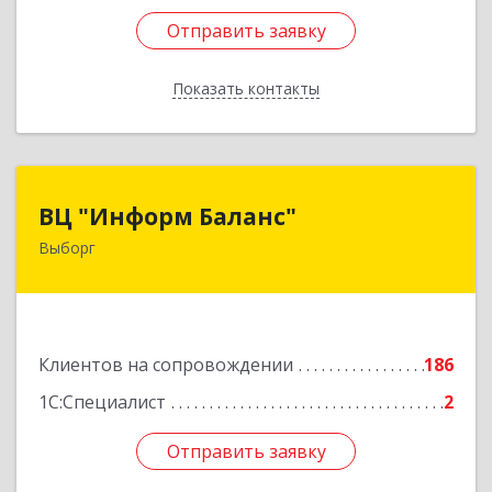
Отправить заявку
Отправить заявку
Показать контакты
Назад
ВЦ "Информ Баланс"
ВЦ "Информ Баланс"
Выборг
188800, Ленинградская обл, Выборгский р-н,
Выборг г, Каменный пер, дом № 2а
Подробнее
Клиентов на сопровождении
186
1С:Специалист
2
Отправить заявку
Отправить заявку