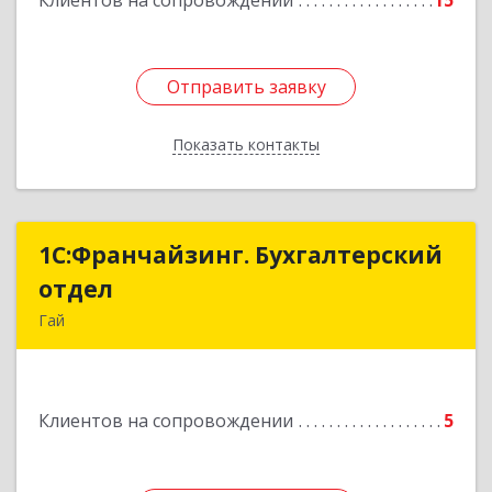
Клиентов на сопровождении
15
Отправить заявку
Отправить заявку
Показать контакты
Назад
1С:Франчайзинг. Бухгалтерский
1С:Франчайзинг. Бухгалтерский
отдел
отдел
Гай
462635, Оренбургская обл, Гай г, Победы пр-кт,
дом № 1, кв.12
Клиентов на сопровождении
5
Подробнее