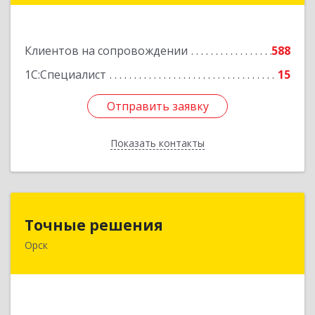
Подробнее
Клиентов на сопровождении
588
1С:Специалист
15
Отправить заявку
Отправить заявку
Показать контакты
Назад
Точные решения
Точные решения
Орск
462403, Оренбургская обл, Орск г,
Краматорская ул, дом № 2Б, пом.3, этаж 1, офис
2