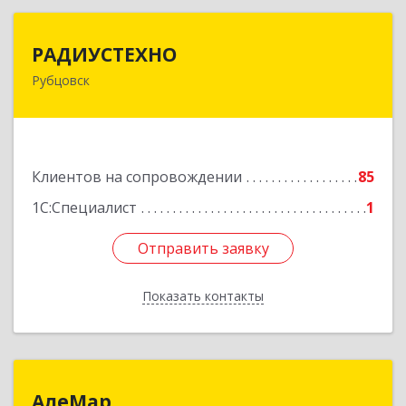
РАДИУСТЕХНО
РАДИУСТЕХНО
Рубцовск
658225, Алтайский край, Рубцовск г, Ленина пр-
кт, дом № 206, оф.427
Подробнее
Клиентов на сопровождении
85
1С:Специалист
1
Отправить заявку
Отправить заявку
Показать контакты
Назад
АлеМар
АлеМар