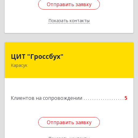
Отправить заявку
Отправить заявку
Показать контакты
Назад
ЦИТ "Гроссбух"
ЦИТ "Гроссбух"
Карасук
632861, Новосибирская обл, Карасукский р-н,
Карасук г, Сорокина ул, дом № 9, оф.3
Подробнее
Клиентов на сопровождении
5
Отправить заявку
Отправить заявку