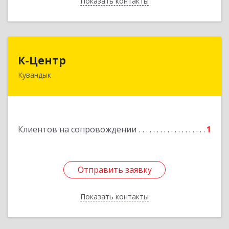
Показать контакты
Назад
К-Центр
К-Центр
Кувандык
462243, Оренбургская обл, Кувандыкский р-н,
Кувандык г, Ленина ул, дом № 20
Подробнее
Клиентов на сопровождении
1
Отправить заявку
Отправить заявку
Показать контакты
Назад