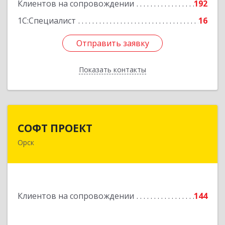
Подробнее
Клиентов на сопровождении
192
1С:Специалист
16
Отправить заявку
Отправить заявку
Показать контакты
Назад
СОФТ ПРОЕКТ
СОФТ ПРОЕКТ
Орск
462430, Оренбургская обл, Орск г,
Добровольского ул, дом № 23, кв.11
Подробнее
Клиентов на сопровождении
144