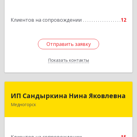
Подробнее
Клиентов на сопровождении
12
Отправить заявку
Отправить заявку
Показать контакты
Назад
ИП Сандыркина Нина Яковлевна
ИП Сандыркина Нина Яковлевна
Медногорск
462270, Оренбургская обл, Медногорск г,
Металлургов ул, дом № 19, кв.22
Подробнее