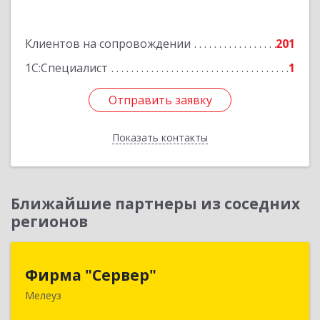
Исмайлова, дом № 37 В
Подробнее
Клиентов на сопровождении
201
1С:Специалист
1
Отправить заявку
Отправить заявку
Показать контакты
Назад
Ближайшие партнеры из соседних
регионов
Фирма "Сервер"
Фирма "Сервер"
Мелеуз
453852, Башкортостан Респ, Мелеузовский р-н,
Мелеуз г, 32-й мкр, дом № 36