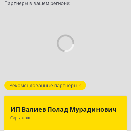
Партнеры в вашем регионе:
Рекомендованные партнеры
ИП Валиев Полад Мурадинович
ИП Валиев Полад Мурадинович
Сарыагаш
160900, Республика Казахстан, Туркестанская
область, Сарыагашский район, г. Сарыагаш, ул.