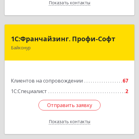
Показать контакты
Назад
1С:Франчайзинг. Профи-Софт
1С:Франчайзинг. Профи-Софт
Байконур
468320, Байконур г, Ленина ул, дом № 10,
кв.1+2+3
Подробнее
Клиентов на сопровождении
67
1С:Специалист
2
Отправить заявку
Отправить заявку
Показать контакты
Назад