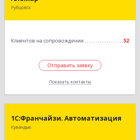
Рубцовск
658210, Алтайский край, Рубцовск г,
Комсомольская ул, дом № 80
Подробнее
Клиентов на сопровождении
52
Отправить заявку
Отправить заявку
Показать контакты
Назад
1С:Франчайзи. Автоматизация
1С:Франчайзи. Автоматизация
Кувандык
462220, Оренбургская обл, Кувандыкский р-н,
Кувандык г, Советская ул, дом № 10