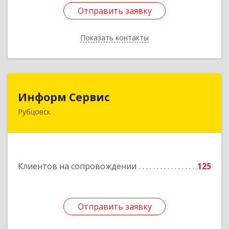
Отправить заявку
Отправить заявку
Показать контакты
Назад
Информ Сервис
Информ Сервис
Рубцовск
658204, Алтайский край, Рубцовск г, Алтайская
ул, дом № 7
Подробнее
Клиентов на сопровождении
125
Отправить заявку
Отправить заявку