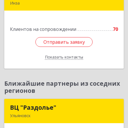
Инза
433030, Ульяновская обл, Инзенский р-н, Инза
г, Красных Бойцов ул, дом № 18, кв.4
Клиентов на сопровождении
70
Подробнее
Отправить заявку
Отправить заявку
Показать контакты
Назад
Ближайшие партнеры из соседних
регионов
ВЦ "Раздолье"
ВЦ "Раздолье"
Ульяновск
432001, Ульяновская обл, Ульяновск г, Марата