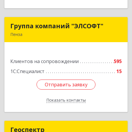
Группа компаний "ЭЛСОФТ"
Группа компаний "ЭЛСОФТ"
Пенза
440020, Пензенская обл, Пенза г, Суворова ул,
дом № 145, корпус а, оф.41
Клиентов на сопровождении
595
Подробнее
1С:Специалист
15
Отправить заявку
Отправить заявку
Показать контакты
Назад
Геоспектр
Геоспектр