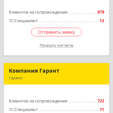
ул, дом № 13, оф.1
Клиентов на сопровождении
979
Подробнее
1С:Специалист
13
Отправить заявку
Отправить заявку
Показать контакты
Назад
Компания Гарант
Компания Гарант
Саранск
430005, Мордовия Респ, Саранск г,
Большевистская ул, дом № 60, этаж 4 оф.7
Клиентов на сопровождении
722
Подробнее
1С:Специалист
11