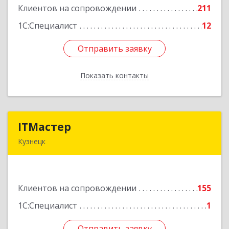
Клиентов на сопровождении
211
Подробнее
1С:Специалист
12
Отправить заявку
Отправить заявку
Показать контакты
Назад
ITМастер
ITМастер
Кузнецк
442537, Пензенская обл, Кузнецк г, Белинского
ул, дом № 82, ДЦ"Сфера", оф.15
Клиентов на сопровождении
155
Подробнее
1С:Специалист
1
Отправить заявку
Отправить заявку