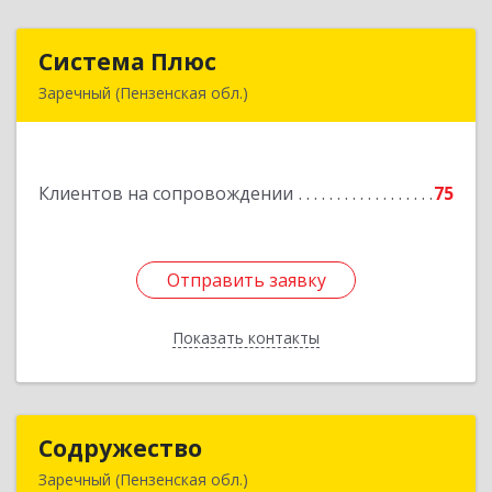
Система Плюс
Система Плюс
Заречный (Пензенская обл.)
442960, Пензенская обл, Заречный г,
Комсомольская ул, дом № 1-205
Клиентов на сопровождении
75
Подробнее
Отправить заявку
Отправить заявку
Показать контакты
Назад
Содружество
Содружество
Заречный (Пензенская обл.)