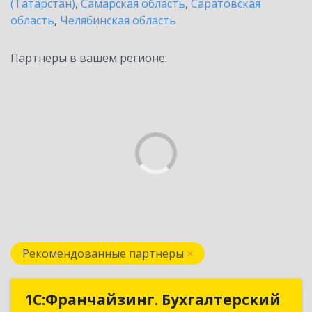
(Татарстан)
,
Самарская область
,
Саратовская
область
,
Челябинская область
Партнеры в вашем регионе:
Рекомендованные партнеры
1С:Франчайзинг. Бухгалтерский
1С:Франчайзинг. Бухгалтерский