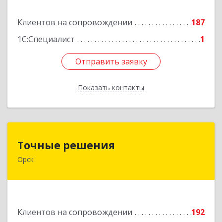
Подробнее
Клиентов на сопровождении
187
1С:Специалист
1
Отправить заявку
Отправить заявку
Показать контакты
Назад
Точные решения
Точные решения
Орск
462403, Оренбургская обл, Орск г,
Краматорская ул, дом № 2Б, пом.3, этаж 1, офис
2
Подробнее
Клиентов на сопровождении
192