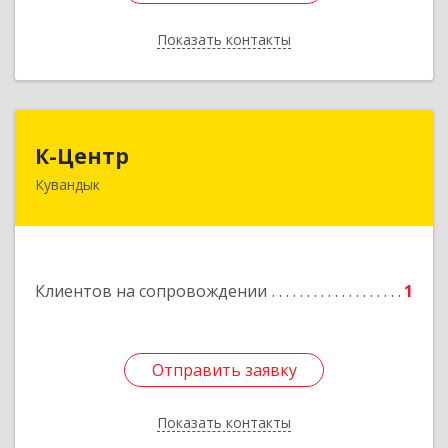
Показать контакты
Назад
К-Центр
К-Центр
Кувандык
462243, Оренбургская обл, Кувандыкский р-н,
Кувандык г, Ленина ул, дом № 20
Подробнее
Клиентов на сопровождении
1
Отправить заявку
Отправить заявку
Показать контакты
Назад