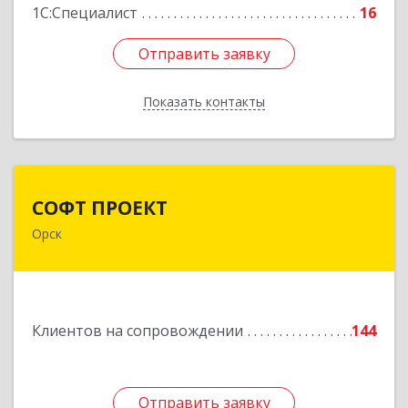
1С:Специалист
16
Отправить заявку
Отправить заявку
Показать контакты
Назад
СОФТ ПРОЕКТ
СОФТ ПРОЕКТ
Орск
462430, Оренбургская обл, Орск г,
Добровольского ул, дом № 23, кв.11
Подробнее
Клиентов на сопровождении
144
Отправить заявку
Отправить заявку