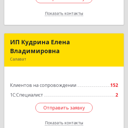
Показать контакты
Назад
ИП Кудрина Елена
ИП Кудрина Елена
Владимировна
Владимировна
Салават
453265, Башкортостан Респ, Салават г,
Бекетова ул, дом № 10, кв.87
Клиентов на сопровождении
152
Подробнее
1С:Специалист
2
Отправить заявку
Отправить заявку
Показать контакты
Назад