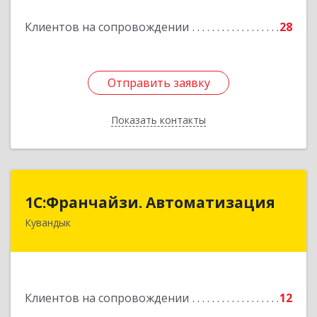
Подробнее
Клиентов на сопровождении
28
Отправить заявку
Отправить заявку
Показать контакты
Назад
1С:Франчайзи. Автоматизация
1С:Франчайзи. Автоматизация
Кувандык
462220, Оренбургская обл, Кувандыкский р-н,
Кувандык г, Советская ул, дом № 10
Подробнее
Клиентов на сопровождении
12