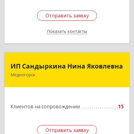
Отправить заявку
Отправить заявку
Показать контакты
Назад
ИП Сандыркина Нина Яковлевна
ИП Сандыркина Нина Яковлевна
Медногорск
462270, Оренбургская обл, Медногорск г,
Металлургов ул, дом № 19, кв.22
Подробнее
Клиентов на сопровождении
15
Отправить заявку
Отправить заявку