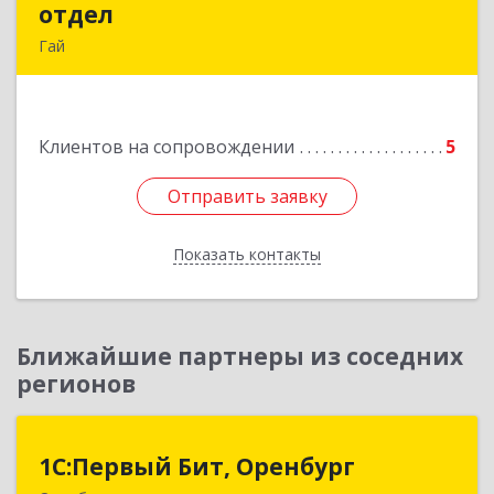
отдел
отдел
Гай
462635, Оренбургская обл, Гай г, Победы пр-кт,
дом № 1, кв.12
Клиентов на сопровождении
5
Подробнее
Отправить заявку
Отправить заявку
Показать контакты
Назад
Ближайшие партнеры из соседних
регионов
1С:Первый Бит, Оренбург
1С:Первый Бит, Оренбург