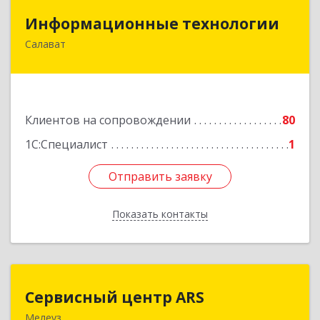
Информационные технологии
Информационные технологии
Салават
453259, Башкортостан Респ, Салават г,
Северная ул, дом № 15, оф.108
Подробнее
Клиентов на сопровождении
80
1С:Специалист
1
Отправить заявку
Отправить заявку
Показать контакты
Назад
Сервисный центр ARS
Сервисный центр ARS
Мелеуз