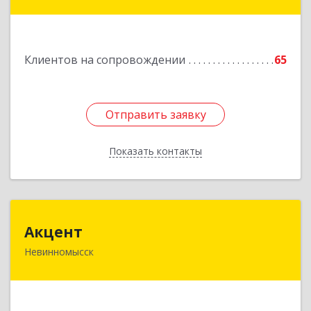
Главная ул, дом № 30
Подробнее
Клиентов на сопровождении
65
Отправить заявку
Отправить заявку
Показать контакты
Назад
Акцент
Акцент
Невинномысск
357112, Ставропольский край, Невинномысск г,
Менделеева ул, дом № 52, оф.2
Подробнее