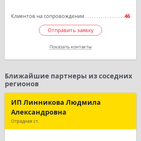
Клиентов на сопровождении
46
Отправить заявку
Отправить заявку
Показать контакты
Назад
Ближайшие партнеры из соседних
регионов
ИП Линникова Людмила
ИП Линникова Людмила
Александровна
Александровна
Отрадная ст.
352290, Краснодарский край, Отрадненский р-
н, Отрадная ст-ца, Курортная ул, дом № 39Б