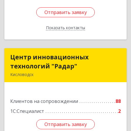
Отправить заявку
Отправить заявку
Показать контакты
Назад
Центр инновационных
Центр инновационных
технологий "Радар"
технологий "Радар"
Кисловодск
357000, Ставропольский край, Кисловодск г,
Цандера проезд, дом № 2
Клиентов на сопровождении
88
Подробнее
1С:Специалист
2
Отправить заявку
Отправить заявку