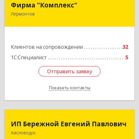
Фирма "Комплекс"
Фирма "Комплекс"
Лермонтов
357348, Ставропольский край, Лермонтов г,
Острогорка с, Степная ул, дом № 46, а
Подробнее
Клиентов на сопровождении
32
1С:Специалист
5
Отправить заявку
Отправить заявку
Показать контакты
Назад
ИП Бережной Евгений Павлович
ИП Бережной Евгений Павлович
Кисловодск
357748, Ставропольский край, Кисловодск г,