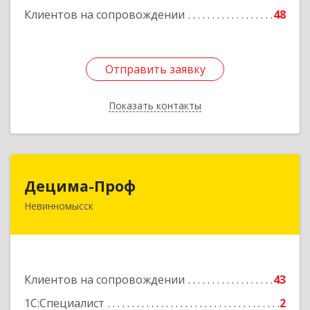
Клиентов на сопровождении
48
Отправить заявку
Отправить заявку
Показать контакты
Назад
Децима-Проф
Децима-Проф
Невинномысск
357100, Ставропольский край, Невинномысск г,
Гагарина ул, дом № 63
Подробнее
Клиентов на сопровождении
43
1С:Специалист
2