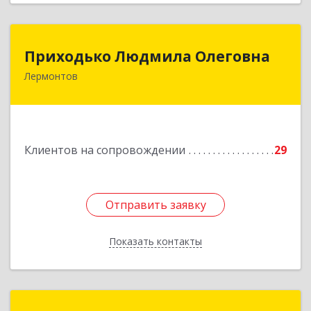
Приходько Людмила Олеговна
Приходько Людмила Олеговна
Лермонтов
357341, Лермонтов г, П.Лумумбы ул, дом №
43/2, кв.44
Подробнее
Клиентов на сопровождении
29
Отправить заявку
Отправить заявку
Показать контакты
Назад