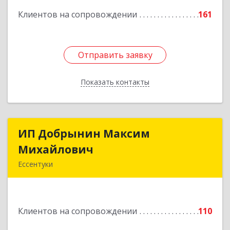
Клиентов на сопровождении
161
Подробнее
Отправить заявку
Отправить заявку
Показать контакты
Назад
ИП Добрынин Максим
ИП Добрынин Максим
Михайлович
Михайлович
Ессентуки
357601, Ставропольский край, Ессентуки,
Спасателей, дом № 5, кв.43
Клиентов на сопровождении
110
Подробнее