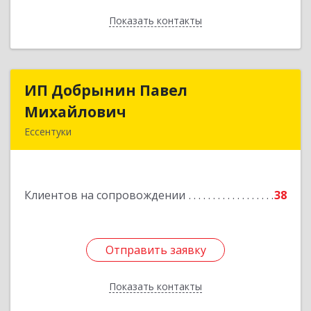
Показать контакты
Назад
ИП Добрынин Павел
ИП Добрынин Павел
Михайлович
Михайлович
Ессентуки
Подробнее
Клиентов на сопровождении
38
Отправить заявку
Отправить заявку
Показать контакты
Назад