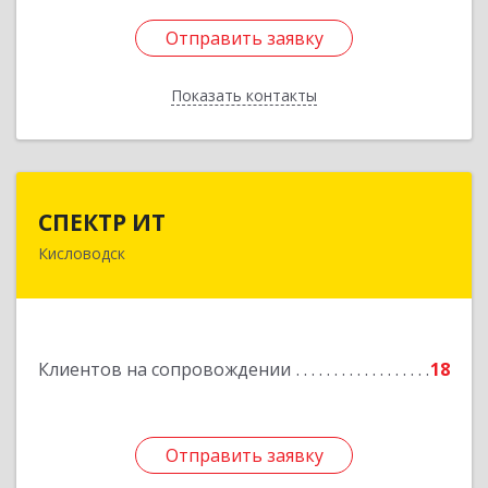
Отправить заявку
Отправить заявку
Показать контакты
Назад
СПЕКТР ИТ
СПЕКТР ИТ
Кисловодск
357736, Ставропольский край, Кисловодск г,
Ставропольская ул, дом № 8
Подробнее
Клиентов на сопровождении
18
Отправить заявку
Отправить заявку