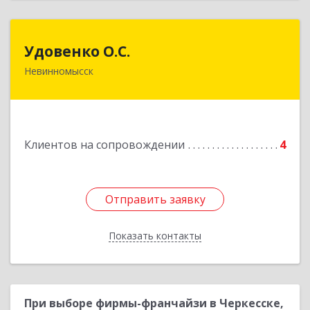
Удовенко О.С.
Удовенко О.С.
Невинномысск
357 100, г.Невинномысск, ул.Революцеонная,
дом № 30, кв.54
Подробнее
Клиентов на сопровождении
4
Отправить заявку
Отправить заявку
Показать контакты
Назад
При выборе фирмы-франчайзи в Черкесске,