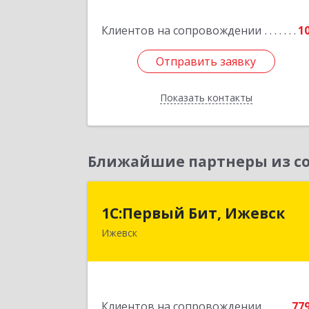
пом.1000, пом.
Клиентов на сопровождении
1
Подробне
Отправить заявку
Отправить заявку
Показать контакты
Назад
Ближайшие партнеры из со
1С:Первый Бит, Ижевс
1С:Первый Бит, Ижевск
Ижевск
426008, Удмуртская Респ, Ижевск г
Коммунаров ул, дом № 23
Подробне
Клиентов на сопровождении
77