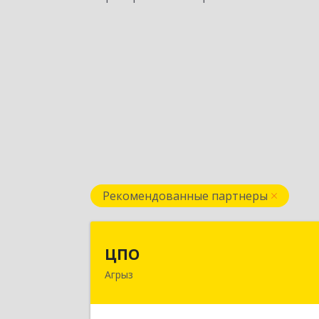
Рекомендованные партнеры
ЦП
ЦПО
Агрыз
422230, Татарстан Респ (Татарстан)
м.р-н Агрызский, г.п. город Агрыз
Агрыз г, Гагарина ул, дом № 70