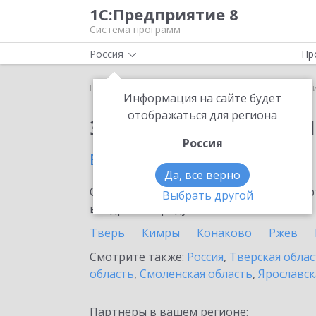
1С:Предприятие 8
Система программ
Россия
Пр
Главная
Сервисы ИТС
1C-Ритейл Чекер
1C-Р
Информация на сайте будет
отображаться для региона
Заказать 1C-Ритейл 
Россия
в Торжке
Да, все верно
Ознакомьтесь с информационными карт
Выбрать другой
внедрение продукта.
Тверь
Кимры
Конаково
Ржев
Смотрите также:
Россия
,
Тверская облас
область
,
Смоленская область
,
Ярославск
Партнеры в вашем регионе: