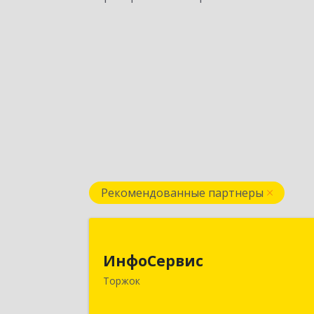
Рекомендованные партнеры
ИнфоСерви
ИнфоСервис
172002, Тверская обл, Торжок г
Торжок
Радищева ул, дом № 