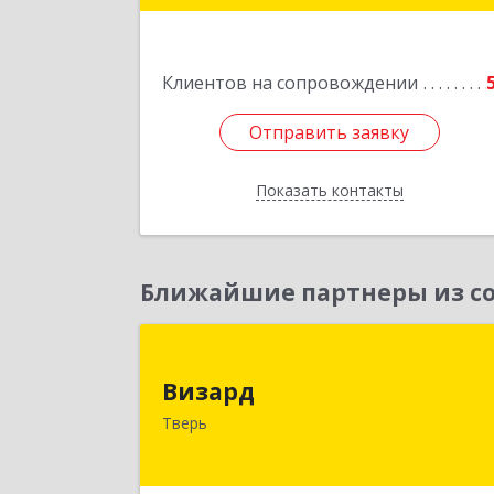
Подробне
Клиентов на сопровождении
Отправить заявку
Отправить заявку
Показать контакты
Назад
Ближайшие партнеры из со
Визар
Визард
170006, Тверская обл, Тверь г
Тверь
Учительская ул, дом № 59, оф.11
Подробне