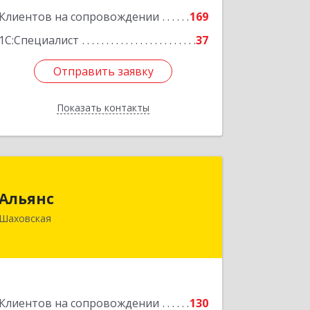
Подробнее
Клиентов на сопровождении
169
1С:Специалист
37
Отправить заявку
Отправить заявку
Показать контакты
Назад
Альянс
Альянс
143700, Московская обл, Шаховской
Шаховская
р-н, рп.Шаховская, ул.1-я Советская,
дом № 44
Подробнее
Клиентов на сопровождении
130