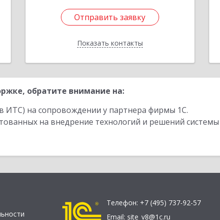
Отправить заявку
Отправить заявку
Показать контакты
Назад
ржке, обратите внимание на:
в ИТС) на сопровождении у партнера фирмы 1С.
стованных на внедрение технологий и решений системы
Телефон:
+7 (495) 737-92-57
льности
Email:
site_v8@1c.ru