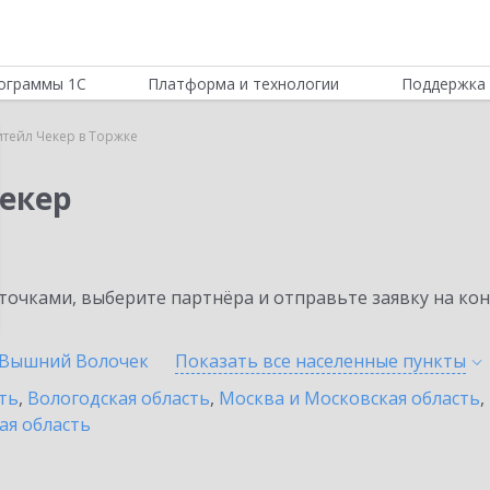
ограммы 1С
Платформа и технологии
Поддержка 
итейл Чекер в Торжке
Чекер
очками, выберите партнёра и отправьте заявку на ко
Вышний Волочек
Показать все населенные
пункты
ть
,
Вологодская область
,
Москва и Московская область
,
ая область