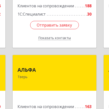
е
4
Клиентов на сопровождении
188
2
1С:Специалист
30
Отправить заявку
Отправить заявку
Показать контакты
Назад
а
АЛЬФА
т
АЛЬФА
170002, Тверская обл, Тверь г,
"
Тверь
Чайковского пр-кт, дом № 19а, оф.400
й
Подробнее
№
3
0
Клиентов на сопровождении
163