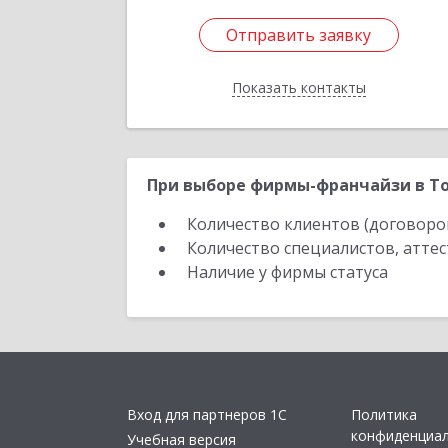
Отправить заявку
Отправить заявку
Показать контакты
Назад
При выборе фирмы-франчайзи в То
Количество клиентов (договоро
Количество специалистов, атте
Наличие у фирмы статуса
Вход для партнеров 1С
Политика
конфиденциа
Учебная версия