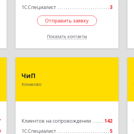
е
1
1С:Специалист
3
Отправить заявку
Отправить заявку
Показать контакты
Назад
К
ЧиП
ЧиП
и
171255, Тверская обл, Конаковский р-
Конаково
X
н, Конаково г, Энергетиков ул, дом №
29, кв.2
е
Подробнее
7
Клиентов на сопровождении
142
0
1С:Специалист
5