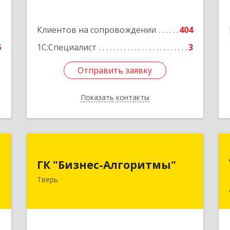
Подробнее
1
Клиентов на сопровождении
404
6
1С:Специалист
3
Отправить заявку
Отправить заявку
Показать контакты
Назад
я
ГК "Бизнес-Алгоритмы"
я
ГК "Бизнес-Алгоритмы"
170006, Тверская обл, Тверь г,
Тверь
Брагина ул, дом № 6а, оф.300
,
,
Подробнее
2