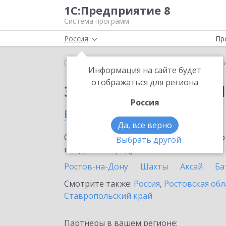
1С:Предприятие 8
Система программ
Россия
Пр
Главная
Сервисы ИТС
1C-Ритейл Чекер
1C-Р
Информация на сайте будет
отображаться для региона
Заказать 1C-Ритейл 
Россия
в Тацинской станице
Да, все верно
Ознакомьтесь с информационными карт
Выбрать другой
внедрение продукта.
Ростов-на-Дону
Шахты
Аксай
Ба
Смотрите также:
Россия
,
Ростовская обл
Ставропольский край
Партнеры в вашем регионе: