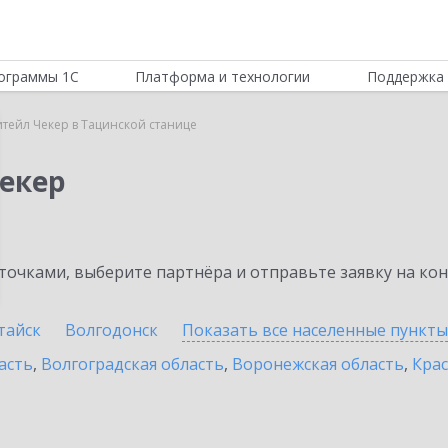
ограммы 1С
Платформа и технологии
Поддержка 
итейл Чекер в Тацинской станице
Чекер
очками, выберите партнёра и отправьте заявку на ко
тайск
Волгодонск
Показать все населенные
пункты
асть
,
Волгоградская область
,
Воронежская область
,
Крас