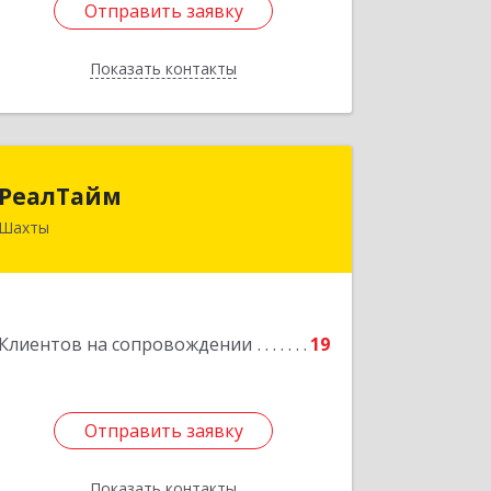
Отправить заявку
Отправить заявку
Показать контакты
Назад
РеалТайм
РеалТайм
Шахты
346504, Ростовская обл, Шахты г,
Чернышевского ул, дом № 42
Подробнее
Клиентов на сопровождении
19
Отправить заявку
Отправить заявку
Показать контакты
Назад