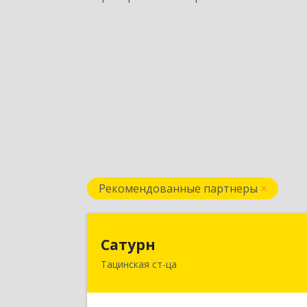
Рекомендованные партнеры
Сатур
Сатурн
Тацинская ст-ца
347060, Ростовская область
Тацинский район, ст-ца Тацинская
ул.М.Горького, дом № 5