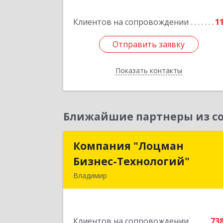
Клиентов на сопровождении
1
Подробне
Отправить заявку
Отправить заявку
Показать контакты
Назад
Ближайшие партнеры из со
Компания "Лоцман
Компания "Лоцма
Бизнес-Технологий"
Бизнес-Технологий
Владимир
600015, Владимирская обл, Владими
г, Чайковского ул, дом № 40А, оф.2
Клиентов на сопровождении
73
Подробне