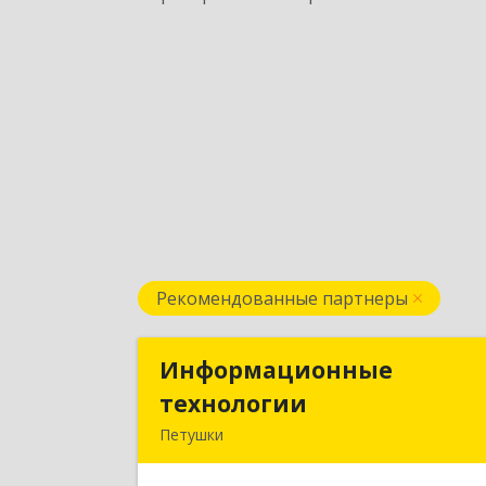
Рекомендованные партнеры
Информационные
Информационны
технологии
технологи
Петушки
601144, Владимирская обл, Петушки г
Маяковского ул, дом № 1