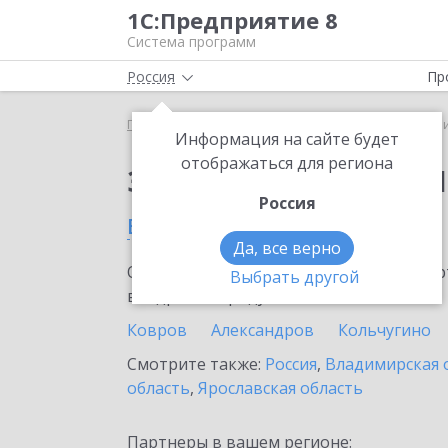
1С:Предприятие 8
Система программ
Россия
Пр
Главная
Сервисы ИТС
1C-Ритейл Чекер
1C-Р
Информация на сайте будет
отображаться для региона
Заказать 1C-Ритейл 
Россия
в Петушках
Да, все верно
Ознакомьтесь с информационными карт
Выбрать другой
внедрение продукта.
Ковров
Александров
Кольчугино
Смотрите также:
Россия
,
Владимирская 
область
,
Ярославская область
Партнеры в вашем регионе: