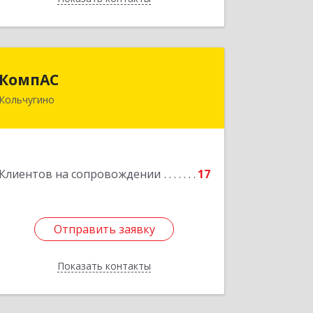
КомпАС
КомпАС
Кольчугино
601782, Владимирская область,
г.Кольчугино, ул.Больничная, д.20
Подробнее
Клиентов на сопровождении
17
Отправить заявку
Отправить заявку
Показать контакты
Назад