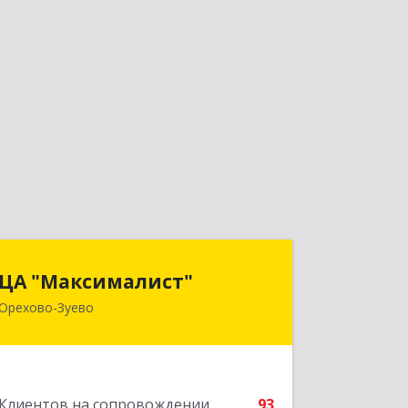
ЦА "Максималист"
ЦА "Максималист"
Орехово-Зуево
142600, Московская обл, Орехово-
Зуево г, Ленина ул, дом № 78
Подробнее
Клиентов на сопровождении
93