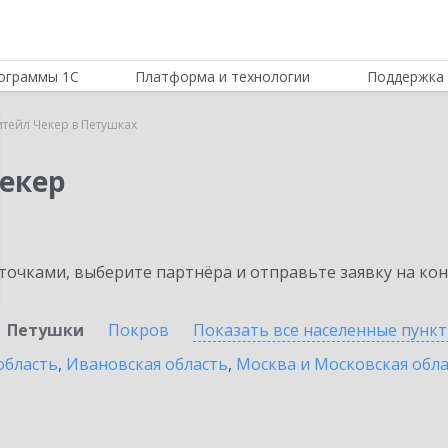
ограммы 1С
Платформа и технологии
Поддержка 
итейл Чекер в Петушках
Чекер
очками, выберите партнёра и отправьте заявку на ко
Петушки
Покров
Показать все населенные
пунк
область
,
Ивановская область
,
Москва и Московская обл