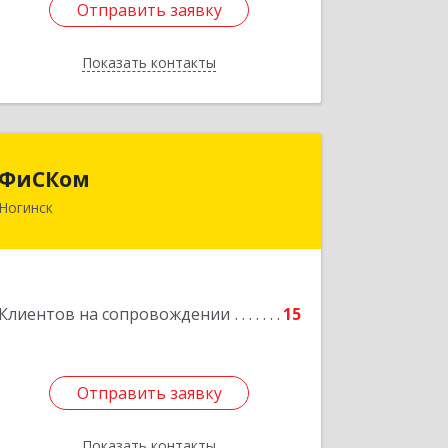
Отправить заявку
Отправить заявку
Показать контакты
Назад
ФиСКом
ФиСКом
Ногинск
142403, Московская обл., г.Ногинск,
ул.Ремесленная, д.1, пом.33
Подробнее
Клиентов на сопровождении
15
Отправить заявку
Отправить заявку
Показать контакты
Назад