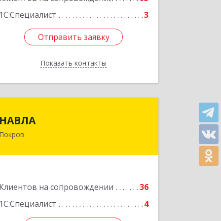
1С:Специалист
3
Отправить заявку
Отправить заявку
Показать контакты
Назад
НАВЛА
НАВЛА
Покров
601120, Владимирская обл,
Петушинский р-н, Покров г, Ленина
ул, дом № 98, пом.6
Подробнее
Клиентов на сопровождении
36
1С:Специалист
4