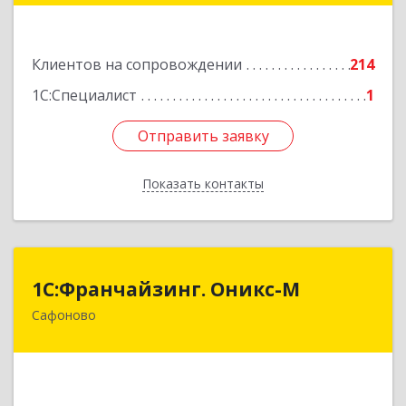
Подробнее
Клиентов на сопровождении
214
1С:Специалист
1
Отправить заявку
Отправить заявку
Показать контакты
Назад
1С:Франчайзинг. Оникс-М
1С:Франчайзинг. Оникс-М
Сафоново
215500, Смоленская обл, Сафоновский р-н,
Сафоново г, Революционная ул, дом № 9а
Подробнее