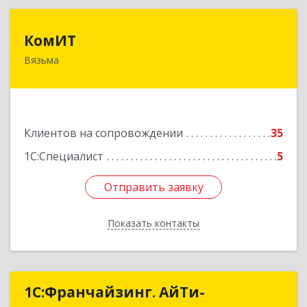
КомИТ
КомИТ
Вязьма
215110, Смоленская обл, Вяземский м. р-н,
Вязьма г, Вяземское г.п., Восстания ул, дом № 1,
пом.22
Подробнее
Клиентов на сопровождении
35
1С:Специалист
5
Отправить заявку
Отправить заявку
Показать контакты
Назад
1С:Франчайзинг. АйТи-
1С:Франчайзинг. АйТи-