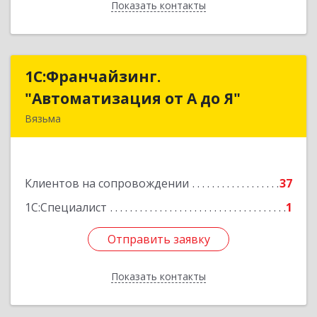
Показать контакты
Назад
1С:Франчайзинг.
1С:Франчайзинг.
"Автоматизация от А до Я"
"Автоматизация от А до Я"
Вязьма
215111, Смоленская обл, Вязьма г,
Красноармейское ш, дом № 3а, кв.42
Клиентов на сопровождении
37
Подробнее
1С:Специалист
1
Отправить заявку
Отправить заявку
Показать контакты
Назад