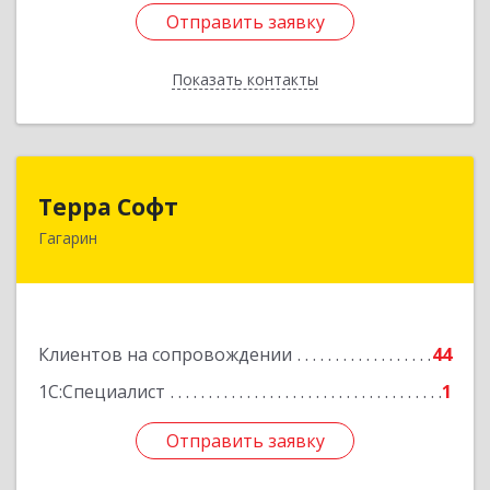
Отправить заявку
Отправить заявку
Показать контакты
Назад
Терра Софт
Терра Софт
Гагарин
215010, Смоленская обл, Гагарин г, Ленина ул,
дом № 12
Подробнее
Клиентов на сопровождении
44
1С:Специалист
1
Отправить заявку
Отправить заявку