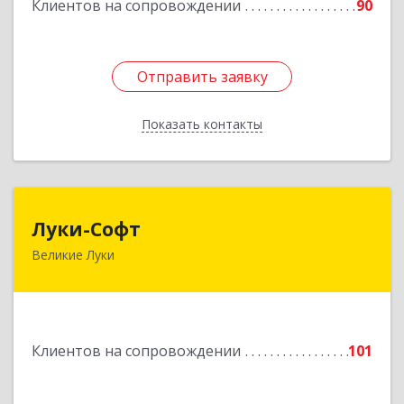
Клиентов на сопровождении
90
Отправить заявку
Отправить заявку
Показать контакты
Назад
Луки-Софт
Луки-Софт
Великие Луки
182113, Псковская обл, Великие Луки г,
Октябрьский пр-кт, дом № 56А, оф.2
Подробнее
Клиентов на сопровождении
101