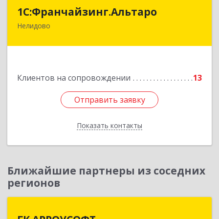
1С:Франчайзинг.Альтаро
1С:Франчайзинг.Альтаро
Нелидово
172527, Тверская обл, Нелидово г, Матросова
ул, дом № 22, оф.1
Подробнее
Клиентов на сопровождении
13
Отправить заявку
Отправить заявку
Показать контакты
Назад
Ближайшие партнеры из соседних
регионов
ГК АРРОУСОФТ