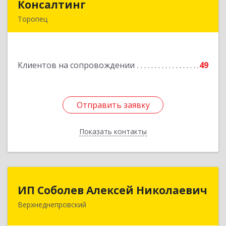
Консалтинг
Консалтинг
Торопец
172840, Тверская обл, Торопец г, Гоголя ул,
дом № 13
Клиентов на сопровождении
49
Подробнее
Отправить заявку
Отправить заявку
Показать контакты
Назад
ИП Соболев Алексей Николаевич
ИП Соболев Алексей Николаевич
Верхнеднепровский
Подробнее