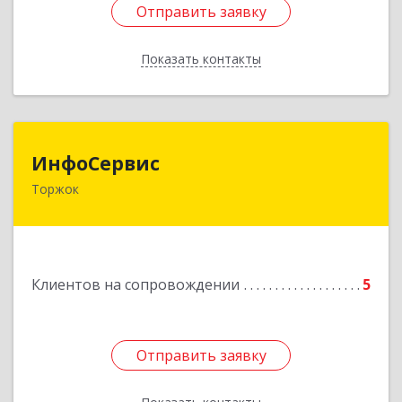
Отправить заявку
Отправить заявку
Показать контакты
Назад
ИнфоСервис
ИнфоСервис
Торжок
172002, Тверская обл, Торжок г, Радищева ул,
дом № 2
Подробнее
Клиентов на сопровождении
5
Отправить заявку
Отправить заявку