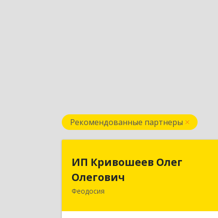
Рекомендованные партнеры
ИП Кривошеев Оле
ИП Кривошеев Олег
Олегови
Олегович
Феодосия
Подробне