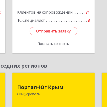
2
Клиентов на сопровождении
71
1С:Специалист
3
Отправить заявку
Отправить заявку
Показать контакты
Назад
седних регионов
м
Портал-Юг Крым
Портал-Юг Крым
,
295015, Крым Респ, Симферополь г,
Симферополь
2
Козлова ул, дом № 27