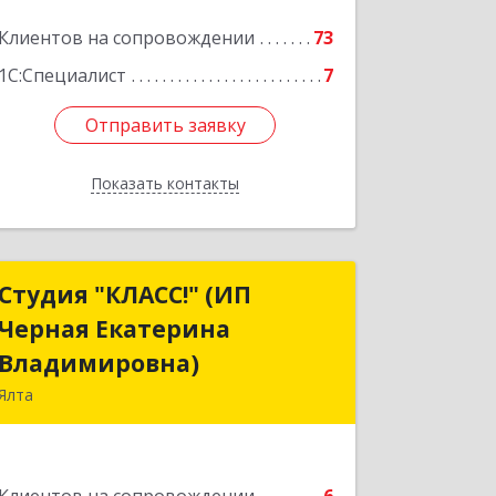
Клиентов на сопровождении
73
1С:Специалист
7
Отправить заявку
Отправить заявку
Показать контакты
Назад
Студия "КЛАСС!" (ИП
Студия "КЛАСС!" (ИП
Черная Екатерина
Черная Екатерина
Владимировна)
Владимировна)
Ялта
98600, г. Ялта, ул. Свердлова, 24
Подробнее