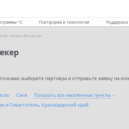
ограммы 1С
Платформа и технологии
Поддержка 
итейл Чекер в Феодосии
Чекер
очками, выберите партнёра и отправьте заявку на ко
поль
Саки
Показать все населенные
пункты
ым и Севастополь
,
Краснодарский край