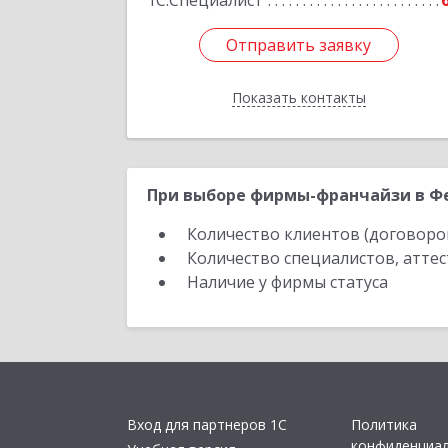
1С:Специалист
Отправить заявку
Отправить заявку
Показать контакты
Назад
При выборе фирмы-франчайзи в Фе
Количество клиентов (договоро
Количество специалистов, атте
Наличие у фирмы статуса
Вход для партнеров 1С
Политика
конфиденциа