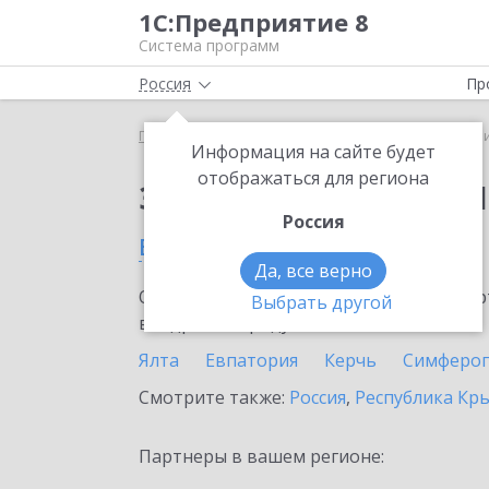
1С:Предприятие 8
Система программ
Россия
Пр
Главная
Сервисы ИТС
1C-Ритейл Чекер
1C-Р
Информация на сайте будет
отображаться для региона
Заказать 1C-Ритейл 
Россия
в Феодосии
Да, все верно
Ознакомьтесь с информационными карт
Выбрать другой
внедрение продукта.
Ялта
Евпатория
Керчь
Симферо
Смотрите также:
Россия
,
Республика Кр
Партнеры в вашем регионе: