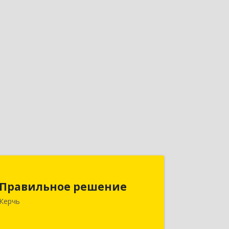
Правильное решение
Правильное решение
298330, Крым Респ, Керчь г,
Керчь
Адмиралтейский проезд, дом № 1