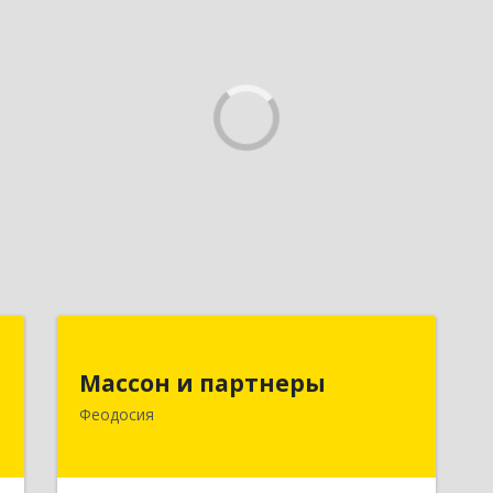
г
Массон и партнеры
ч
Массон и партнеры
298112, Крым Респ, Феодосия г,
Феодосия
Крымская ул, дом № 31
е
Подробнее