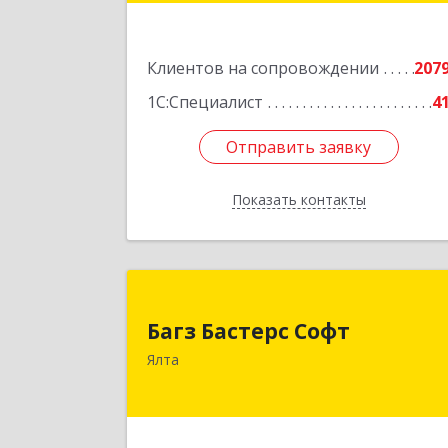
Подробне
Клиентов на сопровождении
207
1С:Специалист
4
Отправить заявку
Отправить заявку
Показать контакты
Назад
Багз Бастерс Соф
Багз Бастерс Софт
298603, Крым Респ, Ялта г, Свердлов
Ялта
ул, дом № 3
Подробне