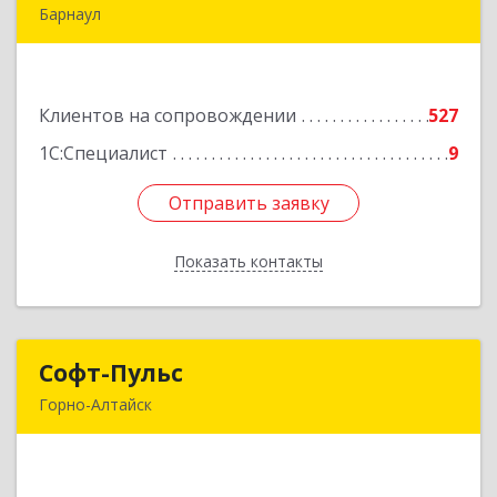
Барнаул
656067, Алтайский край, Барнаул г, Взлетная ул,
дом № 65
Клиентов на сопровождении
527
Подробнее
1С:Специалист
9
Отправить заявку
Отправить заявку
Показать контакты
Назад
Софт-Пульс
Софт-Пульс
Горно-Алтайск
649006, Алтай Респ, Горно-Алтайск г,
Комсомольская ул, дом № 13