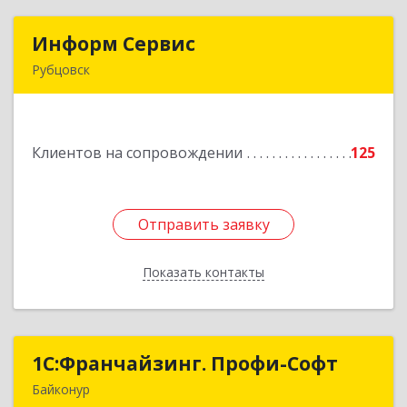
Информ Сервис
Информ Сервис
Рубцовск
658204, Алтайский край, Рубцовск г, Алтайская
ул, дом № 7
Клиентов на сопровождении
125
Подробнее
Отправить заявку
Отправить заявку
Показать контакты
Назад
1С:Франчайзинг. Профи-Софт
1С:Франчайзинг. Профи-Софт
Байконур