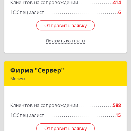
Клиентов на сопровождении
414
Подробнее
1С:Специалист
6
Отправить заявку
Отправить заявку
Показать контакты
Назад
Фирма "Сервер"
Фирма "Сервер"
Мелеуз
453852, Башкортостан Респ, Мелеузовский р-н,
Мелеуз г, 32-й мкр, дом № 36
Клиентов на сопровождении
588
Подробнее
1С:Специалист
15
Отправить заявку
Отправить заявку