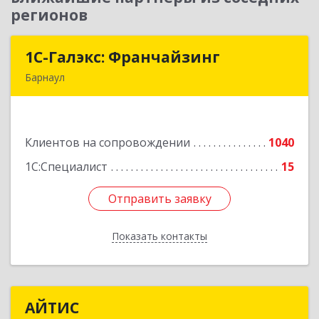
регионов
1С-Галэкс: Франчайзинг
1С-Галэкс: Франчайзинг
Барнаул
656015, Алтайский край, Барнаул г, Деповская
ул, дом № 7, каб.А-105
Клиентов на сопровождении
1040
Подробнее
1С:Специалист
15
Отправить заявку
Отправить заявку
Показать контакты
Назад
АЙТИС
АЙТИС