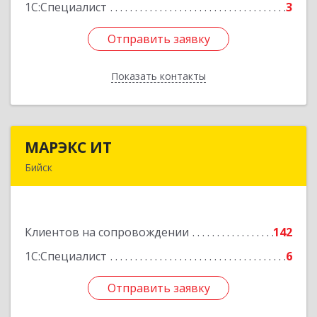
1С:Специалист
3
Отправить заявку
Отправить заявку
Показать контакты
Назад
МАРЭКС ИТ
МАРЭКС ИТ
Бийск
Алтайский край, Бийск г, Разина, дом № 94
Подробнее
Клиентов на сопровождении
142
1С:Специалист
6
Отправить заявку
Отправить заявку