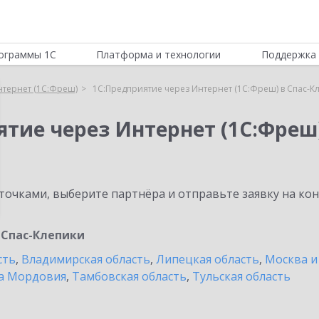
ограммы 1С
Платформа и технологии
Поддержка 
нтернет (1С:Фреш)
1С:Предприятие через Интернет (1С:Фреш) в Спас-К
ятие через Интернет (1С:Фреш
очками, выберите партнёра и отправьте заявку на ко
Спас-Клепики
сть
,
Владимирская область
,
Липецкая область
,
Москва и
а Мордовия
,
Тамбовская область
,
Тульская область