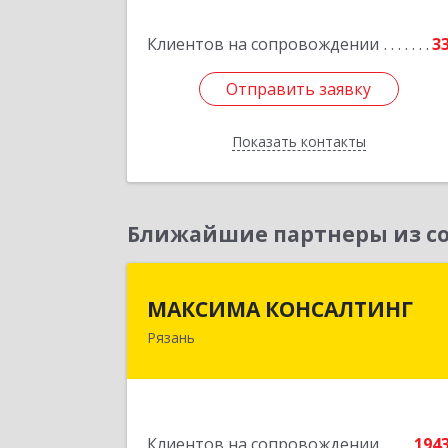
Клиентов на сопровождении
3
Подробне
Отправить заявку
Отправить заявку
Показать контакты
Назад
Ближайшие партнеры из со
МАКСИМА КОНСАЛТИН
МАКСИМА КОНСАЛТИНГ
Рязань
390006, Рязанская обл, г.о.горо
Рязань, Рязань г, Грибоедова ул, до
№ 22, пом.H1
Подробне
Клиентов на сопровождении
194