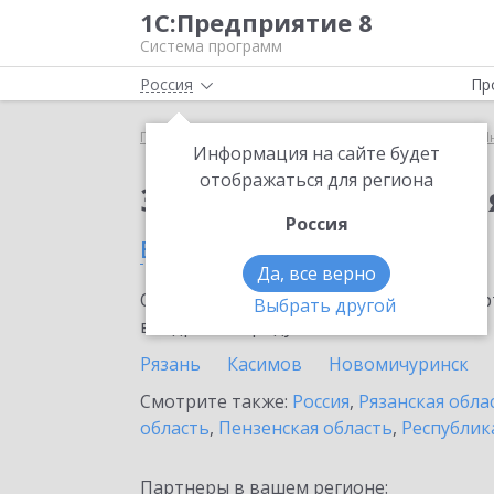
1С:Предприятие 8
Система программ
Россия
Пр
Главная
Сервисы ИТС
1С:Предприятие через И
Информация на сайте будет
отображаться для региона
Заказать 1С:Предпри
Россия
в Спас-Клепиках
Да, все верно
Ознакомьтесь с информационными карт
Выбрать другой
внедрение продукта.
Рязань
Касимов
Новомичуринск
Смотрите также:
Россия
,
Рязанская обла
область
,
Пензенская область
,
Республик
Партнеры в вашем регионе: