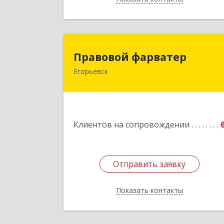
Правовой фарвате
Правовой фарватер
Егорьевск
Подробне
Клиентов на сопровождении
Отправить заявку
Отправить заявку
Показать контакты
Назад