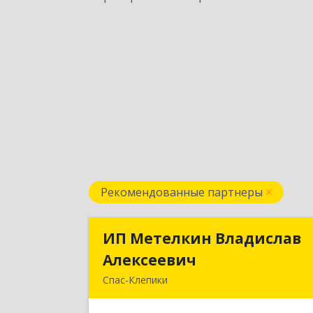
Рекомендованные партнеры
ИП Метелкин Владислав
ИП Метелкин Владисла
Алексеевич
Алексееви
Спас-Клепики
391030, Рязанская обл, Спас-Клепик
г, 1 Мая ул, дом № 1