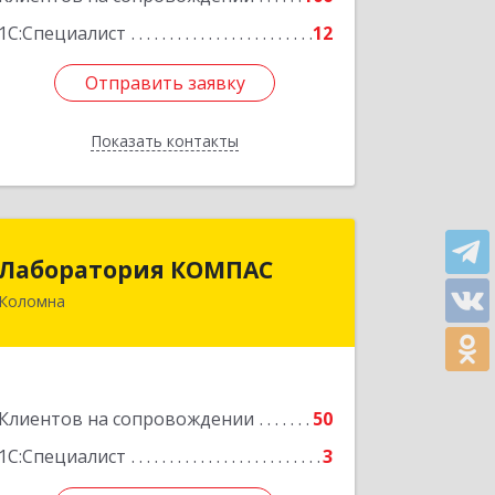
1С:Специалист
12
Отправить заявку
Отправить заявку
Показать контакты
Назад
Лаборатория КОМПАС
Лаборатория КОМПАС
Коломна
140415, Московская обл, Коломна г,
Л.Толстого ул, дом № 2
Подробнее
Клиентов на сопровождении
50
1С:Специалист
3