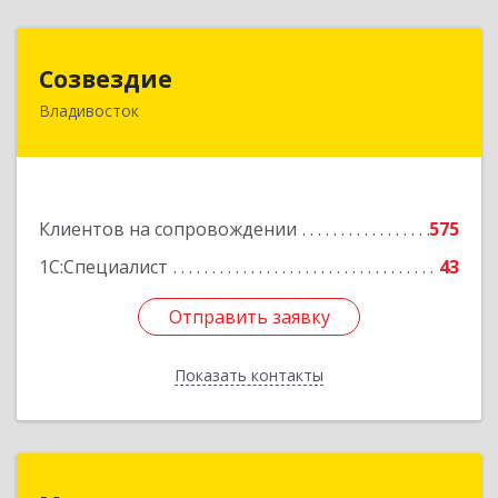
Созвездие
Созвездие
Владивосток
690069, Приморский край, Владивосток г,
Тухачевского ул, дом № 62, кв.94
Подробнее
Клиентов на сопровождении
575
1С:Специалист
43
Отправить заявку
Отправить заявку
Показать контакты
Назад
Медиана