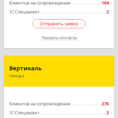
Клиентов на сопровождении
164
Подробнее
1С:Специалист
2
Отправить заявку
Отправить заявку
Показать контакты
Назад
Вертикаль
Вертикаль
Находка
692928, Приморский край, Находка г,
Постышева ул, дом № 27
Подробнее
Клиентов на сопровождении
276
1С:Специалист
2