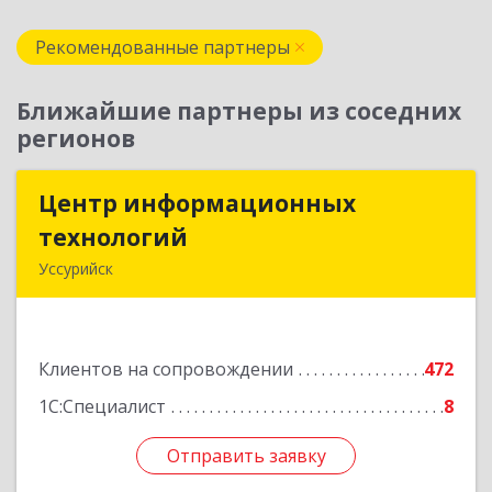
Рекомендованные партнеры
Ближайшие партнеры из соседних
регионов
Центр информационных
Центр информационных
технологий
технологий
Уссурийск
692512, Приморский край, Уссурийск г,
Пушкина ул, дом № 1, пом.2
Клиентов на сопровождении
472
Подробнее
1С:Специалист
8
Отправить заявку
Отправить заявку