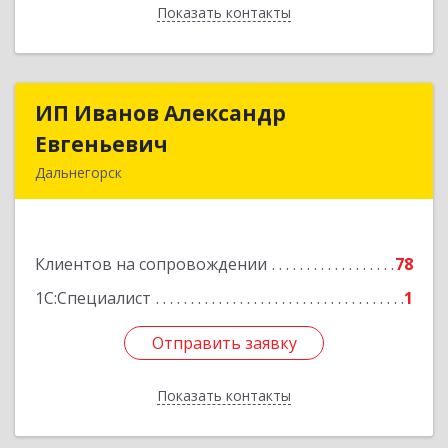
Показать контакты
Назад
ИП Иванов Александр
ИП Иванов Александр
Евгеньевич
Евгеньевич
Дальнегорск
692446, Приморский край, Дальнегорск г,
Инженерная ул, дом № 28, кв.1
Клиентов на сопровождении
78
Подробнее
1С:Специалист
1
Отправить заявку
Отправить заявку
Показать контакты
Назад