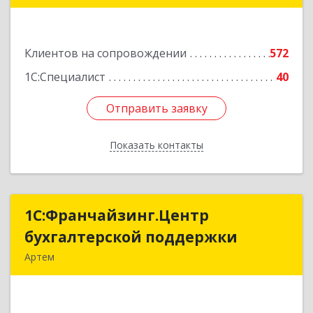
Подробнее
Клиентов на сопровождении
572
1С:Специалист
40
Отправить заявку
Отправить заявку
Показать контакты
Назад
1С:Франчайзинг.Центр
1С:Франчайзинг.Центр
бухгалтерской поддержки
бухгалтерской поддержки
Артем
692760, Приморский край, Артем г, Фрунзе ул,
дом № 54А, каб.21