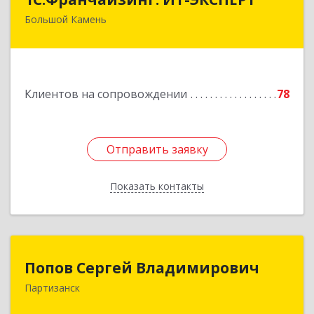
Большой Камень
692806, Приморский край, Большой Камень г,
Карла Маркса ул, дом № 57, этаж 3
Подробнее
Клиентов на сопровождении
78
Отправить заявку
Отправить заявку
Показать контакты
Назад
Попов Сергей Владимирович
Попов Сергей Владимирович
Партизанск
692922, Приморский край, г. Находка, ул.
Пограничная, 30-18