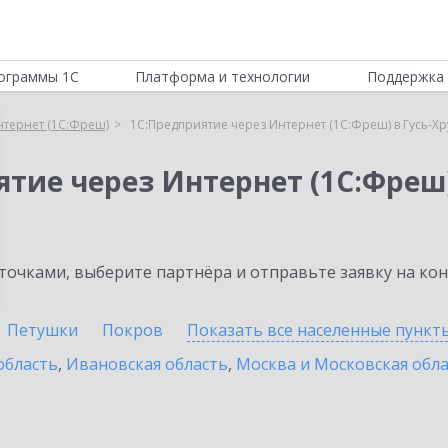
ограммы 1С
Платформа и технологии
Поддержка 
нтернет (1С:Фреш)
1С:Предприятие через Интернет (1С:Фреш) в Гусь-Х
ятие через Интернет (1С:Фреш
очками, выберите партнёра и отправьте заявку на ко
Петушки
Покров
Показать все населенные
пункт
область
,
Ивановская область
,
Москва и Московская обл