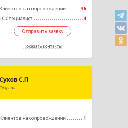
Подробнее
Клиентов на сопровождении
36
1С:Специалист
4
Отправить заявку
Отправить заявку
Показать контакты
Назад
Сухов С.П
Сухов С.П
Суздаль
Подробнее
Клиентов на сопровождении
1