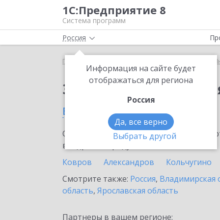
1С:Предприятие 8
Система программ
Россия
Пр
Главная
Сервисы ИТС
1С:Предприятие через И
Информация на сайте будет
отображаться для региона
Заказать 1С:Предпри
Россия
в Гусь-Хрустальном
Да, все верно
Ознакомьтесь с информационными карт
Выбрать другой
внедрение продукта.
Ковров
Александров
Кольчугино
Смотрите также:
Россия
,
Владимирская 
область
,
Ярославская область
Партнеры в вашем регионе: