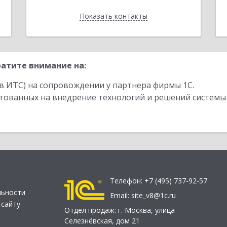
Показать контакты
Назад
атите внимание на:
в ИТС) на сопровождении у партнера фирмы 1С.
стованных на внедрение технологий и решений системы
Телефон:
+7 (495) 737-92-57
льности
Email:
site_v8@1c.ru
 сайту
Отдел продаж:
г. Москва
,
улица
Селезнёвская, дом 21