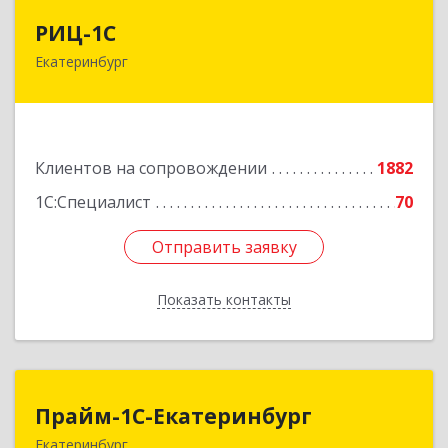
РИЦ-1С
РИЦ-1С
Екатеринбург
620102, Свердловская обл, Екатеринбург г,
Фурманова ул, дом № 124
Подробнее
Клиентов на сопровождении
1882
1С:Специалист
70
Отправить заявку
Отправить заявку
Показать контакты
Назад
Прайм-1С-Екатеринбург
Прайм-1С-Екатеринбург
Екатеринбург