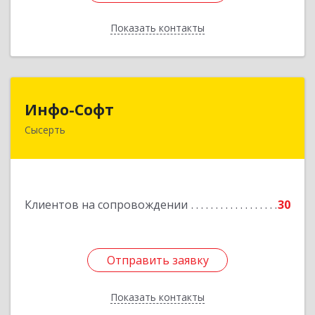
Показать контакты
Назад
Инфо-Софт
Инфо-Софт
Сысерть
624021, Свердловская обл, Сысерть г, Коммуны
ул, дом № 39, кв.13
Подробнее
Клиентов на сопровождении
30
Отправить заявку
Отправить заявку
Показать контакты
Назад