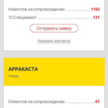
Клиентов на сопровождении
1163
Подробнее
1С:Специалист
131
Отправить заявку
Отправить заявку
Показать контакты
Назад
АРРАКАСТА
АРРАКАСТА
Ревда
623286, Свердловская обл, Ревда г, Азина ул,
Здание № 83, оф.3
Подробнее
Клиентов на сопровождении
61