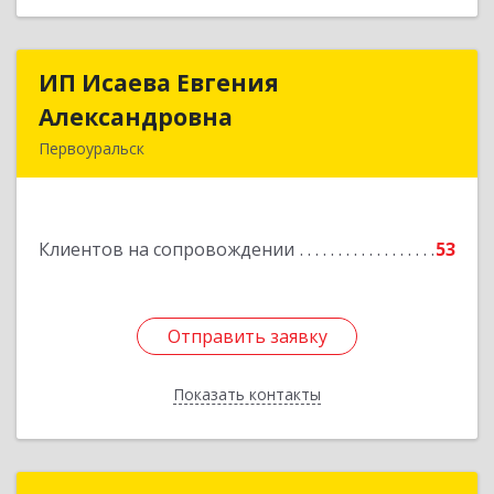
ИП Исаева Евгения
ИП Исаева Евгения
Александровна
Александровна
Первоуральск
Подробнее
Клиентов на сопровождении
53
Отправить заявку
Отправить заявку
Показать контакты
Назад