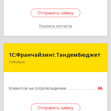
Отправить заявку
Отправить заявку
Показать контакты
Назад
1С:Франчайзинг.ТандемБюджет
1С:Франчайзинг.ТандемБюджет
Тобольск
Подробнее
Клиентов на сопровождении
66
Отправить заявку
Отправить заявку