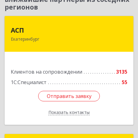
регионов
АСП
АСП
Екатеринбург
620075, Свердловская обл, Екатеринбург г,
Карла Либкнехта ул, строение 22, оф.521
Подробнее
Клиентов на сопровождении
3135
1С:Специалист
55
Отправить заявку
Отправить заявку
Показать контакты
Назад