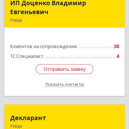
ИП Доценко Владимир
ИП Доценко Владимир
Евгеньевич
Евгеньевич
Ревда
623281, Свердловская обл, Ревда г, Карла
Либкнехта ул, дом № 35, кв.31
Клиентов на сопровождении
38
Подробнее
1С:Специалист
4
Отправить заявку
Отправить заявку
Показать контакты
Назад
Декларант
Декларант
Ревда
623280, Свердловская обл, Ревда г, Азина ул,