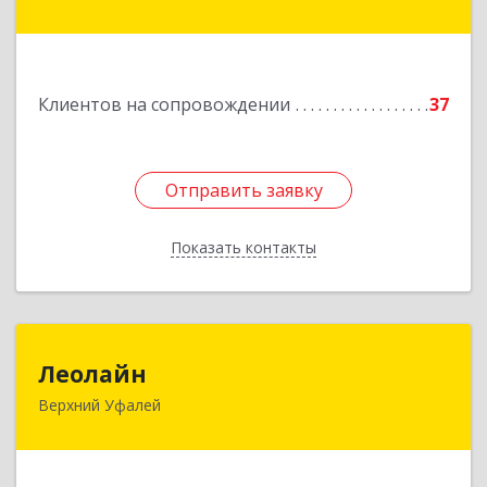
дом № 81, оф.223
Подробнее
Клиентов на сопровождении
37
Отправить заявку
Отправить заявку
Показать контакты
Назад
Леолайн
Леолайн
Верхний Уфалей
456800, Челябинская обл, Верхний Уфалей г,
Ленина ул, дом № 147